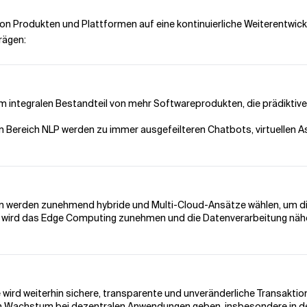
g von Produkten und Plattformen auf eine kontinuierliche Weiterentwi
rägen:
em integralen Bestandteil von mehr Softwareprodukten, die prädiktiv
im Bereich NLP werden zu immer ausgefeilteren Chatbots, virtuell
n werden zunehmend hybride und Multi-Cloud-Ansätze wählen, um die
 wird das Edge Computing zunehmen und die Datenverarbeitung nähe
e wird weiterhin sichere, transparente und unveränderliche Transaktio
ein Wachstum bei dezentralen Anwendungen geben, insbesondere in den