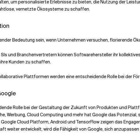
lten, um personalisierte Erlebnisse zu bieten, die Nutzung der Leis
nahtlose, vernetzte Ökosysteme zu schaffen.
tion
ender Bedeutung sein, wenn Unternehmen versuchen, florierende Ök
SIs und Branchenvertretern können Softwarehersteller ihr kollektiv
 ihre Kunden zu schaffen.
ollaborative Plattformen werden eine entscheidende Rolle bei der F
Google
heidende Rolle bei der Gestaltung der Zukunft von Produkten und Plat
che, Werbung, Cloud Computing und mehr hat Google das Potenzial, 
ie Google Cloud Platform, Android und TensorFlow zeigen das Engag
aft weiter entwickelt, wird die Fähigkeit von Google, sich anzupass