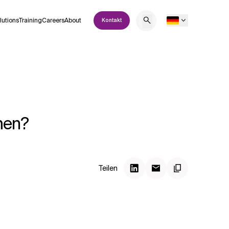
lutions
Training
Careers
About
Kontakt
men?
Teilen