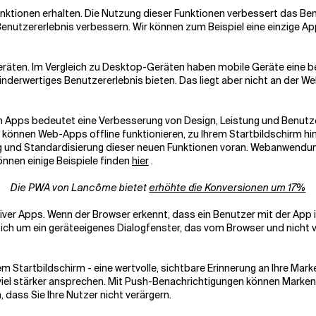
unktionen erhalten. Die Nutzung dieser Funktionen verbessert das Be
utzererlebnis verbessern. Wir können zum Beispiel eine einzige App 
räten. Im Vergleich zu Desktop-Geräten haben mobile Geräte eine b
 minderwertiges Benutzererlebnis bieten. Das liegt aber nicht an der 
n Apps bedeutet eine Verbesserung von Design, Leistung und Benutze
e können Web-Apps offline funktionieren, zu Ihrem Startbildschirm 
ung und Standardisierung dieser neuen Funktionen voran. Webanwendun
önnen einige Beispiele finden
hier
.
Die PWA von Lancôme bietet
erhöhte die Konversionen um 17%
iver Apps. Wenn der Browser erkennt, dass ein Benutzer mit der App int
ch um ein geräteeigenes Dialogfenster, das vom Browser und nicht vo
uf dem Startbildschirm - eine wertvolle, sichtbare Erinnerung an Ihre
viel stärker ansprechen. Mit Push-Benachrichtigungen können Marken
dass Sie Ihre Nutzer nicht verärgern.