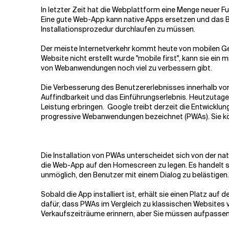
In letzter Zeit hat die Webplattform eine Menge neuer F
Eine gute Web-App kann native Apps ersetzen und das Ben
Verwandte Themen
Installationsprozedur durchlaufen zu müssen.
Der meiste Internetverkehr kommt heute von mobilen Ge
Website nicht erstellt wurde
"
mobile first", kann sie ein
von Webanwendungen noch viel zu verbessern gibt.
Die Verbesserung des Benutzererlebnisses innerhalb vo
Auffindbarkeit und das Einführungserlebnis. Heutzutag
Leistung erbringen. Google treibt derzeit die Entwickl
progressive Webanwendungen bezeichnet
(
PWAs). Sie k
Die Installation von PWAs unterscheidet sich von der nat
die Web-App auf den Homescreen zu legen. Es handelt si
unmöglich, den Benutzer mit einem Dialog zu belästigen.
Sobald die App installiert ist, erhält sie einen Platz a
dafür, dass PWAs im Vergleich zu klassischen Websites 
Verkaufszeiträume erinnern, aber Sie müssen aufpassen, 