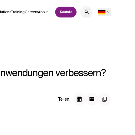
lutions
Training
Careers
About
Kontakt
ebanwendungen verbessern?
Teilen