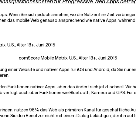
denakquisitionskosten für Progressive Web Apps betr
ps. Wenn Sie sich jedoch ansehen, wo die Nutzer ihre Zeit verbringen,
en das mobile Web genauso ansprechend wie native Apps, während d
comScore Mobile Metrix, U.S., Alter 18+, Juni 2015
klung einer Website und nativer Apps für iOS und Android, da Sie nur 
eren.
en Funktionen nativer Apps, aber das ändert sich jetzt schnell. Wir h
erfügt auch über Funktionen wie Bluetooth, Kamera und GPS. Für e
rbringen, nutzen 96% das Web als
primären Kanal für geschäftliche A
r, wenn Sie den Benutzer nicht mit einem Dialog belästigen, der ihn au