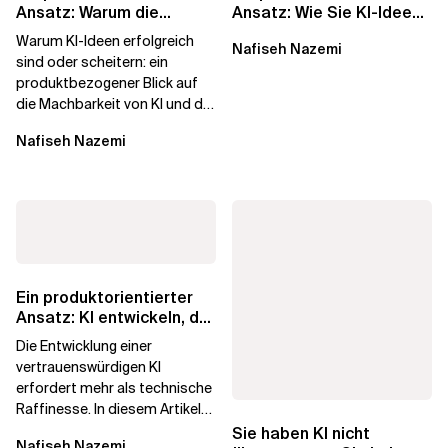
Ansatz: Warum die
Ansatz: Wie Sie KI-Ideen
Machbarkeit von KI
in echten
Warum KI-Ideen erfolgreich
Nafiseh Nazemi
darüber...
Geschäftswert...
sind oder scheitern: ein
produktbezogener Blick auf
die Machbarkeit von KI und die
Bereitschaft, Daten zu
Nafiseh Nazemi
verarbeiten, und...
Ein produktorientierter
Ansatz: KI entwickeln, der
die Menschen vertrauen
Die Entwicklung einer
vertrauenswürdigen KI
erfordert mehr als technische
Raffinesse. In diesem Artikel
erfahren Sie, warum die
Sie haben KI nicht
Nafiseh Nazemi