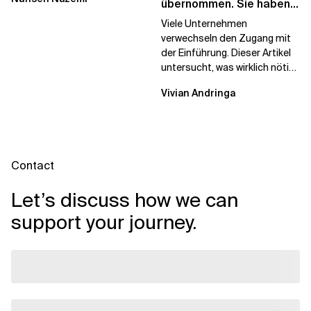
Begehrlichkeit von KI...
übernommen. Sie haben
Lizenzen gekauft.
Viele Unternehmen
verwechseln den Zugang mit
der Einführung. Dieser Artikel
untersucht, was wirklich nötig
ist, um KI-Investitionen in
Vivian Andringa
Wirkung...
Contact
Let’s discuss how we can
support your journey.