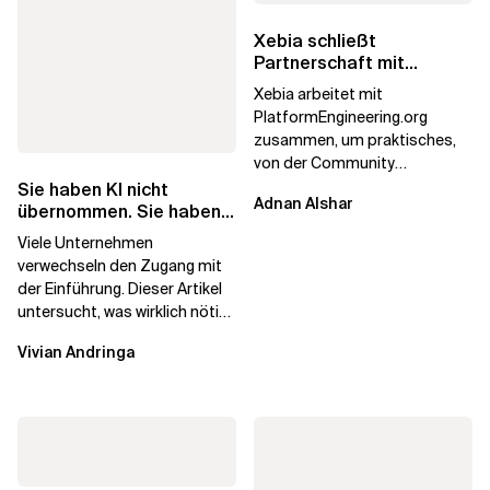
Xebia schließt
Partnerschaft mit
PlatformEngineering.org
Xebia arbeitet mit
PlatformEngineering.org
zusammen, um praktisches,
von der Community
betriebenes Plattform-
Sie haben KI nicht
Adnan Alshar
Engineering voranzutreiben,
übernommen. Sie haben
wobei der...
Lizenzen gekauft.
Viele Unternehmen
verwechseln den Zugang mit
der Einführung. Dieser Artikel
untersucht, was wirklich nötig
ist, um KI-Investitionen in
Vivian Andringa
Wirkung...