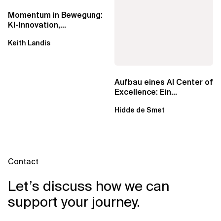
Momentum in Bewegung:
KI-Innovation,
Markteinfluss und die
Keith Landis
Macht der...
Aufbau eines AI Center of
Excellence: Ein
strategisches Handbuch
Hidde de Smet
für...
Contact
Let’s discuss how we can
support your journey.