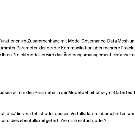
dbt-Funktionen im Zusammenhang mit Model Governance, Data Mesh und
estimmter Parameter, der bei der Kommunikation über mehrere Projekte
in Ihren Projektmodellen wird das Änderungsmanagement einfacher und
ssen wir nur den Parameter in der Modelldefinitions-.yml-Datei festl
eist, das/die veraltet ist oder dessen Verfallsdatum überschritten w
 wird dies ebenfalls mitgeteilt. Ziemlich einfach, oder?