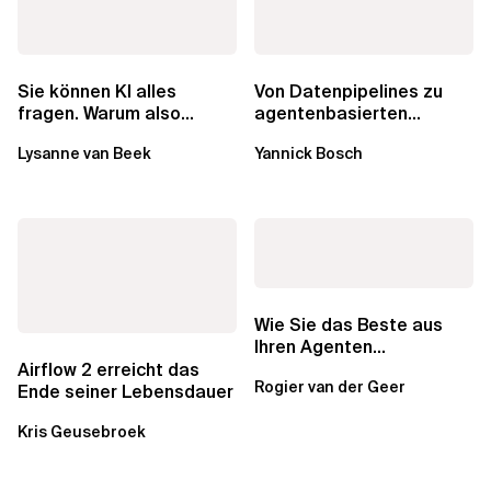
Von Datenpipelines zu
Sie können KI alles
agentenbasierten
fragen. Warum also
Workflows: Ein Wandel im
lohnen sich Schulungen
Yannick Bosch
Lysanne van Beek
Analytics...
noch?
Wie Sie das Beste aus
Ihren Agenten
herausholen: Multi-
Airflow 2 erreicht das
Rogier van der Geer
Agenten-Systeme
Ende seiner Lebensdauer
Kris Geusebroek