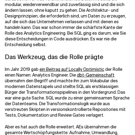
modular, wiederverwendbar und zuverlässig sind und die sich
ändern lassen, ohne kaputt zu gehen. Die Architektur- und
Verwandte Themen
Designprinzipien, die erforderlich sind, um Daten zu erzeugen,
auf die sich das Unternehmen verlassen und mit denen es
handeln kann. Das war schon immer die schärfste Kante der
Rolle des Analytics Engineering. Bei SQL ging es darum, wie Sie
diese Entscheidungen in Code ausdrücken. Es war nie die
Entscheidung selbst.
Das Werkzeug, das die Rolle prägte
Im Jahr 2019 gab
ein Beitrag auf Locally Optimistic
der Rolle
einen Namen: Analytics Engineer. Die
dbt-Gemeinschaft
übernahm den Begriff und machte ihn zum Vokabular des
modernen Datenstapels und stellte SQL als erstklassigen
Bürger der Transformationspipelines in den Vordergrund. Das
war eine gute Sache. SQL wurde zu einer gemeinsamen Sprache
der Datenteams. Die Transformationslogik wurde aus
verstreuten Skripten in versionskontrollierte Repositories mit
Tests, Dokumentation und Review Gates verlagert.
Aber es hat auch die Rolle erweitert. AEs übernahmen die
gesamte Wertschöpfungskette: Aufnahme, Umwandlung,