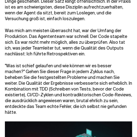
Dinge geschehen. Dieser Satz klingt offensichtlich. In der Praxis
ist es am schwierigsten, diese Disziplin aufrechtzuerhalten,
wenn der Agent da sitzt, bereit zum Loslegen, und die
Versuchung groß ist, einfach loszulegen.
Was mich am meisten überrascht hat, war der Umfang der
Produktion. Das Agententeam war schnell. Der Code stapelte
sich. Es war nicht mehr möglich, alles zu überprüfen. Also tat
ich, was jeder Teamleiter tut, wenn die Qualität des Outputs
nachlässt: Ich führte Retrospektiven ein.
"Was ist schief gelaufen und wie können wir es besser
machen?" Gehen Sie dieser Frage in jedem Zyklus nach,
beheben Sie die festgestellten Probleme und machen Sie
weiter. Die Qualität der Ergebnisse verbesserte sich erheblich. In
Kombination mit TDD (Schreiben von Tests, bevor der Code
existierte), CI/CD-Zyklen und kontradiktorischen Code-Reviews,
die ausdrücklich angewiesen waren, brutal ehrlich zu sein,
entdeckte das Team echte Fehler, die ich selbst nie gefunden
hätte.