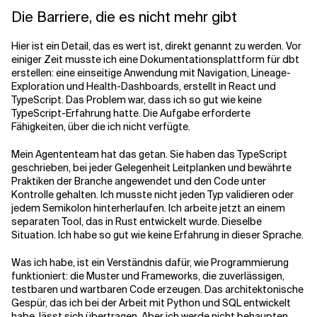
Die Barriere, die es nicht mehr gibt
Hier ist ein Detail, das es wert ist, direkt genannt zu werden. Vor
einiger Zeit musste ich eine Dokumentationsplattform für dbt
erstellen: eine einseitige Anwendung mit Navigation, Lineage-
Exploration und Health-Dashboards, erstellt in React und
TypeScript. Das Problem war, dass ich so gut wie keine
TypeScript-Erfahrung hatte. Die Aufgabe erforderte
Fähigkeiten, über die ich nicht verfügte.
Mein Agententeam hat das getan. Sie haben das TypeScript
geschrieben, bei jeder Gelegenheit Leitplanken und bewährte
Praktiken der Branche angewendet und den Code unter
Kontrolle gehalten. Ich musste nicht jeden Typ validieren oder
jedem Semikolon hinterherlaufen. Ich arbeite jetzt an einem
separaten Tool, das in Rust entwickelt wurde. Dieselbe
Situation. Ich habe so gut wie keine Erfahrung in dieser Sprache.
Was ich habe, ist ein Verständnis dafür, wie Programmierung
funktioniert: die Muster und Frameworks, die zuverlässigen,
testbaren und wartbaren Code erzeugen. Das architektonische
Gespür, das ich bei der Arbeit mit Python und SQL entwickelt
habe, lässt sich übertragen. Aber ich werde nicht behaupten,