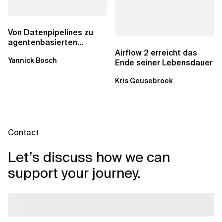
Von Datenpipelines zu
agentenbasierten
Workflows: Ein Wandel im
Airflow 2 erreicht das
Yannick Bosch
Analytics...
Ende seiner Lebensdauer
Kris Geusebroek
Contact
Let’s discuss how we can
support your journey.