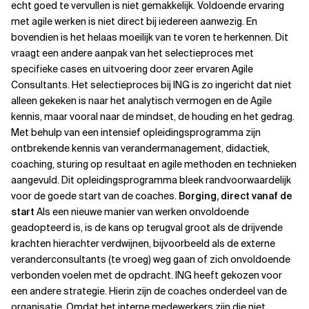
echt goed te vervullen is niet gemakkelijk. Voldoende ervaring
met agile werken is niet direct bij iedereen aanwezig. En
bovendien is het helaas moeilijk van te voren te herkennen. Dit
vraagt een andere aanpak van het selectieproces met
specifieke cases en uitvoering door zeer ervaren Agile
Consultants.
Het selectieproces bij ING is zo ingericht dat niet
alleen gekeken is naar het analytisch vermogen en de Agile
kennis, maar vooral naar de mindset, de houding en het gedrag.
Met behulp van een intensief opleidingsprogramma zijn
ontbrekende kennis van verandermanagement, didactiek,
coaching, sturing op resultaat en agile methoden en technieken
aangevuld. Dit opleidingsprogramma bleek randvoorwaardelijk
voor de goede start van de coaches.
Borging, direct vanaf de
start
Als een nieuwe manier van werken onvoldoende
geadopteerd is, is de kans op terugval groot als de drijvende
krachten hierachter verdwijnen, bijvoorbeeld als de externe
veranderconsultants (te vroeg) weg gaan of zich onvoldoende
verbonden voelen met de opdracht. ING heeft gekozen voor
een andere strategie. Hierin zijn de coaches onderdeel van de
organisatie. Omdat het interne medewerkers zijn die niet