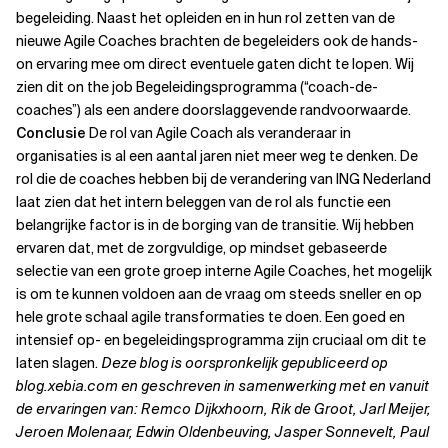
begeleiding. Naast het opleiden en in hun rol zetten van de
nieuwe Agile Coaches brachten de begeleiders ook de hands-
on ervaring mee om direct eventuele gaten dicht te lopen. Wij
zien dit on the job Begeleidingsprogramma (“coach-de-
coaches”) als een andere doorslaggevende randvoorwaarde.
Conclusie
De rol van Agile Coach als veranderaar in
organisaties is al een aantal jaren niet meer weg te denken. De
rol die de coaches hebben bij de verandering van ING Nederland
laat zien dat het intern beleggen van de rol als functie een
belangrijke factor is in de borging van de transitie. Wij hebben
ervaren dat, met de zorgvuldige, op mindset gebaseerde
selectie van een grote groep interne Agile Coaches, het mogelijk
is om te kunnen voldoen aan de vraag om steeds sneller en op
hele grote schaal agile transformaties te doen. Een goed en
intensief op- en begeleidingsprogramma zijn cruciaal om dit te
laten slagen.
Deze blog is oorspronkelijk gepubliceerd op
blog.xebia.com en geschreven in samenwerking met en vanuit
de ervaringen van: Remco Dijkxhoorn, Rik de Groot, Jarl Meijer,
Jeroen Molenaar, Edwin Oldenbeuving, Jasper Sonnevelt, Paul