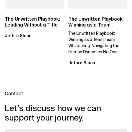
The Unwritten Playbook:
The Unwritten Playbook:
Leading Without a Title
Winning as a Team
The Unwritten Playbook:
Jethro Sloan
Winning as a Team Team
Whispering: Navigating the
Human Dynamics No One
Prepared You For "We’ve gone
Jethro Sloan
through three...
Contact
Let’s discuss how we can
support your journey.