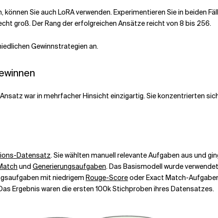
 können Sie auch LoRA verwenden. Experimentieren Sie in beiden Fäll
recht groß. Der Rang der erfolgreichen Ansätze reicht von 8 bis 256.
iedlichen Gewinnstrategien an.
Gewinnen
hr Ansatz war in mehrfacher Hinsicht einzigartig. Sie konzentrierten s
ctions-Datensatz
. Sie wählten manuell relevante Aufgaben aus und g
Match
und
Generierungsaufgaben
. Das Basismodell wurde verwendet,
ngsaufgaben mit niedrigem
Rouge-Score
oder Exact Match-Aufgaben m
Das Ergebnis waren die ersten 100k Stichproben ihres Datensatzes.