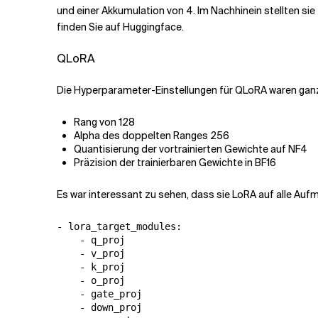
und einer Akkumulation von 4. Im Nachhinein stellten sie
finden Sie auf Huggingface.
QLoRA
Die Hyperparameter-Einstellungen für QLoRA waren gan
Rang von 128
Alpha des doppelten Ranges 256
Quantisierung der vortrainierten Gewichte auf NF4
Präzision der trainierbaren Gewichte in BF16
Es war interessant zu sehen, dass sie LoRA auf alle A
- lora_target_modules:

    - q_proj

    - v_proj

    - k_proj

    - o_proj

    - gate_proj

    - down_proj
