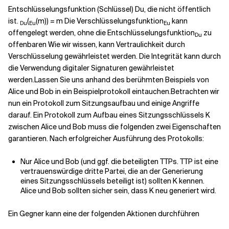
Entschlüsselungsfunktion (Schlüssel) Du, die nicht öffentlich
ist.
(
(m)) = m Die Verschlüsselungsfunktion
kann
Du
Eu
Eu
Verwandte Themen
offengelegt werden, ohne die Entschlüsselungsfunktion
zu
Du
offenbaren Wie wir wissen, kann Vertraulichkeit durch
Verschlüsselung gewährleistet werden. Die Integrität kann durch
die Verwendung digitaler Signaturen gewährleistet
werden.
Lassen Sie uns anhand des berühmten Beispiels von
Alice und Bob in ein Beispielprotokoll eintauchen.
Betrachten wir
nun ein Protokoll zum Sitzungsaufbau und einige Angriffe
darauf. Ein Protokoll zum Aufbau eines Sitzungsschlüssels K
zwischen Alice und Bob muss die folgenden zwei Eigenschaften
garantieren. Nach erfolgreicher Ausführung des Protokolls:
Nur Alice und Bob (und ggf. die beteiligten TTPs. TTP ist eine
vertrauenswürdige dritte Partei, die an der Generierung
eines Sitzungsschlüssels beteiligt ist) sollten K kennen.
Alice und Bob sollten sicher sein, dass K neu generiert wird.
Ein Gegner kann eine der folgenden Aktionen durchführen