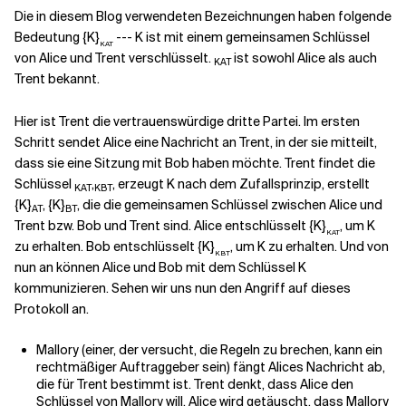
Die in diesem Blog verwendeten Bezeichnungen haben folgende
Bedeutung {K}
--- K ist mit einem gemeinsamen Schlüssel
KAT
von Alice und Trent verschlüsselt.
ist sowohl Alice als auch
KAT
Trent bekannt.
Hier ist Trent die vertrauenswürdige dritte Partei. Im ersten
Schritt sendet Alice eine Nachricht an Trent, in der sie mitteilt,
dass sie eine Sitzung mit Bob haben möchte. Trent findet die
Schlüssel
,
, erzeugt K nach dem Zufallsprinzip, erstellt
KAT
KBT
{K}
, {K}
, die die gemeinsamen Schlüssel zwischen Alice und
AT
BT
Trent bzw. Bob und Trent sind. Alice entschlüsselt {K}
, um K
KAT
zu erhalten. Bob entschlüsselt {K}
, um K zu erhalten. Und von
KBT
nun an können Alice und Bob mit dem Schlüssel K
kommunizieren. Sehen wir uns nun den Angriff auf dieses
Protokoll an.
Mallory (einer, der versucht, die Regeln zu brechen, kann ein
rechtmäßiger Auftraggeber sein) fängt Alices Nachricht ab,
die für Trent bestimmt ist. Trent denkt, dass Alice den
Schlüssel von Mallory will. Alice wird getäuscht, dass Mallory