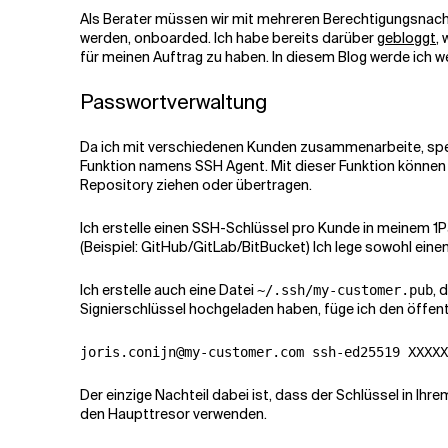
Als Berater müssen wir mit mehreren Berechtigungsnachwe
werden, onboarded. Ich habe bereits darüber
gebloggt
,
Verwandte Themen
für meinen Auftrag zu haben. In diesem Blog werde ich w
Passwortverwaltung
Da ich mit verschiedenen Kunden zusammenarbeite, spei
Funktion namens
SSH Agent
. Mit dieser Funktion könne
Repository ziehen oder übertragen.
Ich erstelle einen SSH-Schlüssel pro Kunde in meinem 1P
(Beispiel: GitHub/GitLab/BitBucket) Ich lege sowohl eine
Ich erstelle auch eine Datei
, 
~/.ssh/my-customer.pub
Signierschlüssel hochgeladen haben, füge ich den öffentl
Der einzige Nachteil dabei ist, dass der Schlüssel in I
den Haupttresor verwenden.