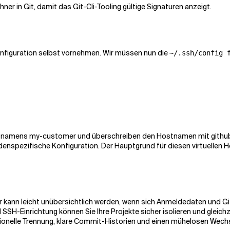
ner in Git, damit das Git-Cli-Tooling gültige Signaturen anzeigt.
Konfiguration selbst vornehmen. Wir müssen nun die
~/.ssh/config 
Host namens my-customer und überschreiben den Hostnamen mit github.
enspezifische Konfiguration. Der Hauptgrund für diesen virtuellen 
kann leicht unübersichtlich werden, wenn sich Anmeldedaten und G
SSH-Einrichtung können Sie Ihre Projekte sicher isolieren und gleichze
ssionelle Trennung, klare Commit-Historien und einen mühelosen Wec