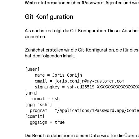
Weitere Informationen über
1Password-Agenten
und wie 
Git Konfiguration
Als nächstes folgt die Git-Konfiguration. Dieser Abschni
einrichten.
Zunächst erstellen wir die Git-Konfiguration, die für di
hat den folgenden Inhalt:
[user]

    name = Joris Conijn

    email = joris.conijn@my-customer.com

    signingkey = ssh-ed25519 XXXXXXXXXXXXXXXXX
[gpg]

  format = ssh

[gpg "ssh"]

  program = "/Applications/1Password.app/Conte
[commit]

Die Benutzerdefinition in dieser Datei wird für die Über