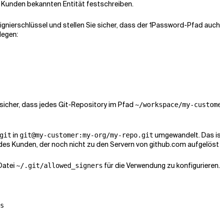
s Kunden bekannten Entität festschreiben.
Signierschlüssel und stellen Sie sicher, dass der 1Password-Pfad au
legen:
lt sicher, dass jedes Git-Repository im Pfad
~/workspace/my-custom
in
umgewandelt. Das ist
git
git@my-customer:my-org/my-repo.git
des Kunden, der noch nicht zu den Servern von github.com aufgelöst 
 Datei
für die Verwendung zu konfigurieren
~/.git/allowed_signers