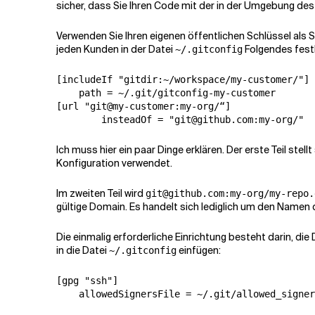
sicher, dass Sie Ihren Code mit der in der Umgebung de
Verwenden Sie Ihren eigenen öffentlichen Schlüssel als 
jeden Kunden in der Datei
Folgendes fest
~/.gitconfig
[includeIf "gitdir:~/workspace/my-customer/"]

    path = ~/.git/gitconfig-my-customer

[url "git@my-customer:my-org/“]

Ich muss hier ein paar Dinge erklären. Der erste Teil stel
Konfiguration verwendet.
Im zweiten Teil wird
git@github.com:my-org/my-repo.
gültige Domain. Es handelt sich lediglich um den Namen 
Die einmalig erforderliche Einrichtung besteht darin, die
in die Datei
einfügen:
~/.gitconfig
[gpg "ssh"]
