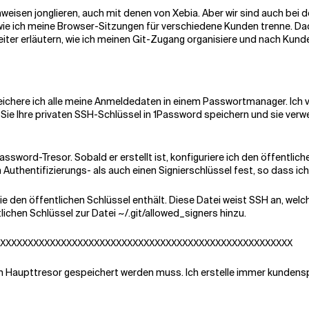
isen jonglieren, auch mit denen von Xebia. Aber wir sind auch bei de
 wie ich meine Browser-Sitzungen für verschiedene Kunden trenne. Dad
eiter erläutern, wie ich meinen Git-Zugang organisiere und nach Kund
chere ich alle meine Anmeldedaten in einem Passwortmanager. Ich 
n Sie Ihre privaten SSH-Schlüssel in 1Password speichern und sie ver
assword-Tresor. Sobald er erstellt ist, konfiguriere ich den öffentl
n Authentifizierungs- als auch einen Signierschlüssel fest, so dass i
die den öffentlichen Schlüssel enthält. Diese Datei weist SSH an, welc
ichen Schlüssel zur Datei ~/.git/allowed_signers hinzu.
hrem Haupttresor gespeichert werden muss. Ich erstelle immer kunden