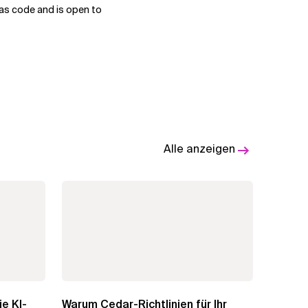
 as code and is open to
Alle anzeigen
e KI-
Warum Cedar-Richtlinien für Ihr