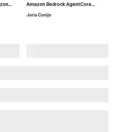
azon
Amazon Bedrock AgentCore
Gateway wichtig sind
Joris Conijn