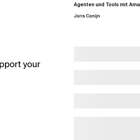
Agenten und Tools mit Am
Bedrock AgentCore...
Joris Conijn
pport your