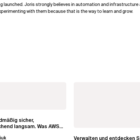
g launched. Joris strongly believes in automation and infrastructure
xperimenting with them because that is the way to learn and grow.
dmäßig sicher,
chend langsam. Was AWS
n hat, über die RDS...
Verwalten und entdecken Si
iuk