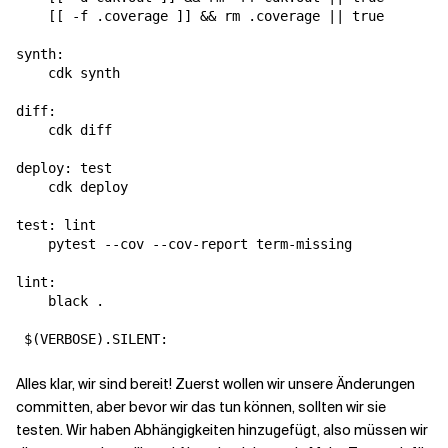
    [[ -f .coverage ]] && rm .coverage || true

synth:

    cdk synth

diff:

    cdk diff

deploy: test

    cdk deploy

test: lint

    pytest --cov --cov-report term-missing

lint:

    black .

Alles klar, wir sind bereit! Zuerst wollen wir unsere Änderungen
committen, aber bevor wir das tun können, sollten wir sie
testen. Wir haben Abhängigkeiten hinzugefügt, also müssen wir