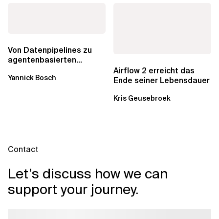
Von Datenpipelines zu
agentenbasierten
Workflows: Ein Wandel im
Airflow 2 erreicht das
Yannick Bosch
Analytics...
Ende seiner Lebensdauer
Kris Geusebroek
Contact
Let’s discuss how we can
support your journey.