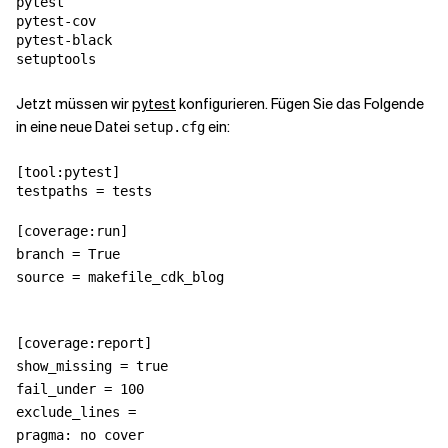
pytest

pytest-cov

pytest-black

Jetzt müssen wir
pytest
konfigurieren. Fügen Sie das Folgende
in eine neue Datei
ein:
setup.cfg
[tool:pytest]

testpaths = tests

[coverage:run]

branch = True

source = makefile_cdk_blog
[coverage:report]

show_missing = true

fail_under = 100

exclude_lines =

pragma: no cover
