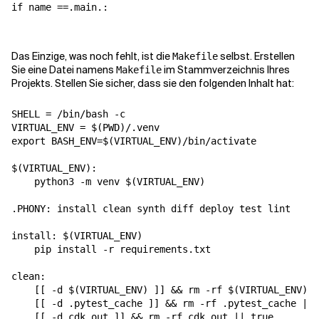
if 
name
 ==
.main
Das Einzige, was noch fehlt, ist die
selbst. Erstellen
Makefile
Sie eine Datei namens
im Stammverzeichnis Ihres
Makefile
Projekts. Stellen Sie sicher, dass sie den folgenden Inhalt hat:
SHELL = /bin/bash -c

VIRTUAL_ENV = $(PWD)/.venv

export BASH_ENV=$(VIRTUAL_ENV)/bin/activate

$(VIRTUAL_ENV):

    python3 -m venv $(VIRTUAL_ENV)

.PHONY: install clean synth diff deploy test lint

install: $(VIRTUAL_ENV)

    pip install -r requirements.txt

clean:

    [[ -d $(VIRTUAL_ENV) ]] && rm -rf $(VIRTUAL_ENV) |
    [[ -d .pytest_cache ]] && rm -rf .pytest_cache || 
    [[ -d cdk.out ]] && rm -rf cdk.out || true
