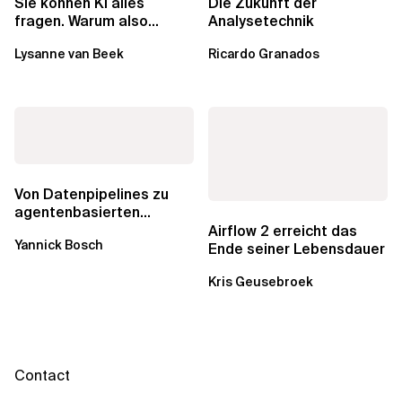
Sie können KI alles
Die Zukunft der
fragen. Warum also
Analysetechnik
lohnen sich Schulungen
Lysanne van Beek
Ricardo Granados
noch?
Von Datenpipelines zu
agentenbasierten
Workflows: Ein Wandel im
Airflow 2 erreicht das
Yannick Bosch
Analytics...
Ende seiner Lebensdauer
Kris Geusebroek
Contact