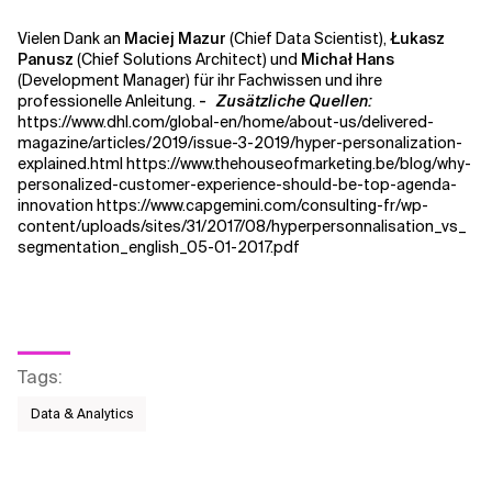
Vielen Dank an
Maciej Mazur
(Chief Data Scientist),
Łukasz
Panusz
(Chief Solutions Architect) und
Michał Hans
(Development Manager) für ihr Fachwissen und ihre
professionelle Anleitung.
-
Zusätzliche Quellen:
https://www.dhl.com/global-en/home/about-us/delivered-
magazine/articles/2019/issue-3-2019/hyper-personalization-
explained.html https://www.thehouseofmarketing.be/blog/why-
personalized-customer-experience-should-be-top-agenda-
innovation https://www.capgemini.com/consulting-fr/wp-
content/uploads/sites/31/2017/08/hyperpersonnalisation_vs_
segmentation_english_05-01-2017.pdf
Tags
:
Data & Analytics