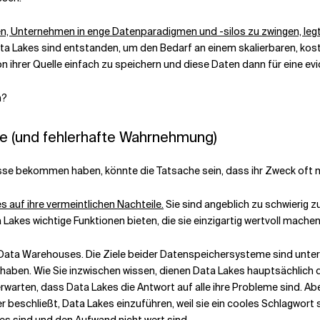
, Unternehmen in enge Datenparadigmen und -silos zu zwingen, legt
a Lakes sind entstanden, um den Bedarf an einem skalierbaren, kos
 ihrer Quelle einfach zu speichern und diese Daten dann für eine ev
n?
e (und fehlerhafte Wahrnehmung)
esse bekommen haben, könnte die Tatsache sein, dass ihr Zweck oft m
 auf ihre vermeintlichen Nachteile.
Sie sind angeblich zu schwierig z
 Lakes wichtige Funktionen bieten, die sie einzigartig wertvoll machen
zu Data Warehouses. Die Ziele beider Datenspeichersysteme sind unte
k haben. Wie Sie inzwischen wissen, dienen Data Lakes hauptsächlich
rwarten, dass Data Lakes die Antwort auf alle ihre Probleme sind. Ab
beschließt, Data Lakes einzuführen, weil sie ein cooles Schlagwort s
s sind und den Aufwand nicht wert sind.