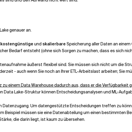
 Lake genauer an.
e
kostengünstige
und
skalierbare
Speicherung aller Daten an einem 
cher Bedarf entsteht (ohne sich Sorgen zu machen, dass es sich nicht
atenaufnahme äußerst flexibel sind. Sie
müssen sich nicht um die St
rzeit - auch wenn Sie noch an Ihrer ETL-Arbeitslast arbeiten; Sie müss
atz zu einem Data Warehouse dadurch aus, dass er die Verfügbarkei
en Data Lake-Struktur können Entscheidungsanalysen und ML-Aufgabe
eren Datenzugang. Um datengestützte Entscheidungen treffen zu könn
m Beispiel müssen sie eine Datenabteilung um einen bestimmten Ber
Stärke, die darin liegt, ist kaum zu übersehen.