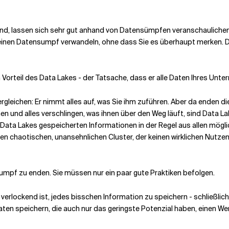
nd, lassen sich sehr gut anhand von Datensümpfen veranschaulichen
n einen Datensumpf verwandeln, ohne dass Sie es überhaupt merken
. 
 Vorteil des Data Lakes - der Tatsache, dass er alle Daten Ihres Un
rgleichen: Er nimmt alles auf, was Sie ihm zuführen. Aber da enden
 und alles verschlingen, was ihnen über den Weg läuft, sind Data Lake
in Data Lakes gespeicherten Informationen in der Regel aus allen mö
inen chaotischen, unansehnlichen Cluster, der keinen wirklichen Nutze
umpf zu enden. Sie müssen nur ein paar gute Praktiken befolgen.
s verlockend ist, jedes bisschen Information zu speichern - schließli
Daten speichern, die auch nur das geringste Potenzial haben, einen Wert