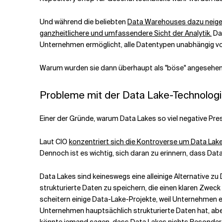
Und während die beliebten
Data Warehouses dazu neigen
ganzheitlichere und umfassendere Sicht der Analytik.
Dat
Unternehmen ermöglicht, alle Datentypen unabhängig von
Warum wurden sie dann überhaupt als "böse" angesehe
Probleme mit der Data Lake-Technologi
Einer der Gründe, warum Data Lakes so viel negative Pr
Laut CIO
konzentriert sich die Kontroverse um Data Lakes
Dennoch ist es wichtig, sich daran zu erinnern, dass Data
Data Lakes sind keineswegs eine alleinige Alternative 
strukturierte Daten zu speichern, die einen klaren Zwec
scheitern einige Data-Lake-Projekte, weil Unternehmen e
Unternehmen hauptsächlich strukturierte Daten hat, aber 
könnte jemand sagen, dass Data Lakes nichts Besondere