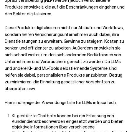
Sprachverarbeitung (NLP)
werden jedoch verschiedene
Produkte entwickelt, die auf die Beschränkungen eingehen und
den Sektor digitalisieren.
Verwandte Themen
Diese Produkte digitalisieren nicht nur Abläufe und Workflows,
sondern helfen Versicherungsunternehmen auch dabei, ihre
Dienstleistungen zu erweitern, Gewinne zu steigern, Kosten zu
senken und effizienter zu arbeiten. Außerdem entwickeln sie
sich schnell weiter, um den sich ändernden Bedürfnissen von
Unternehmen und Verbrauchern gerecht zu werden. Da LLMs
und andere KI- und ML-Tools selbstlernende Systeme sind,
helfen sie dabei, personalisierte Produkte anzubieten, Betrug
zu minimieren, die Einhaltung gesetzlicher Vorschriften zu
überprüfen usw.
Hier sind einige der Anwendungsfälle für LLMs in InsurTech.
KI-gestützte Chatbots können bei der Erfassung von
Kundendienstbeschwerden eingesetzt werden und bieten
objektive Informationen über verschiedene