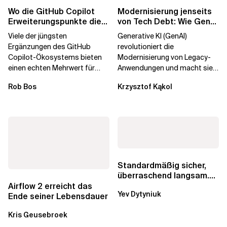
Wo die GitHub Copilot
Modernisierung jenseits
Erweiterungspunkte die
von Tech Debt: Wie GenAI
Governance brechen
die
Viele der jüngsten
Generative KI (GenAI)
Unternehmenstransformatio
Ergänzungen des GitHub
revolutioniert die
Copilot-Ökosystems bieten
Modernisierung von Legacy-
einen echten Mehrwert für
Anwendungen und macht sie
einzelne Entwickler, erweitern
schneller und kostengünstiger.
Rob Bos
Krzysztof Kąkol
aber auch die...
Durch die Automatisierung...
Standardmäßig sicher,
überraschend langsam.
Was AWS vergessen hat,
Airflow 2 erreicht das
Yev Dytyniuk
über die RDS...
Ende seiner Lebensdauer
Kris Geusebroek