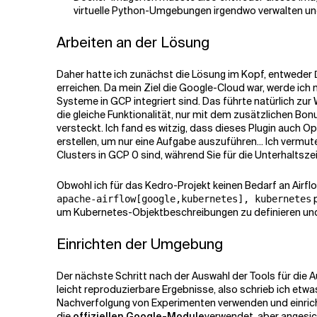
virtuelle Python-Umgebungen irgendwo verwalten und
Arbeiten an der Lösung
Daher hatte ich zunächst die Lösung im Kopf, entweder
erreichen. Da mein Ziel die Google-Cloud war, werde ich
Systeme in GCP integriert sind. Das führte natürlich zur
die gleiche Funktionalität, nur mit dem zusätzlichen B
versteckt. Ich fand es witzig, dass dieses Plugin auch O
erstellen, um nur eine Aufgabe auszuführen... Ich vermute
Clusters in GCP 0 sind, während Sie für die Unterhaltszeit
Obwohl ich für das Kedro-Projekt keinen Bedarf an Airfl
p
apache-airflow[google,kubernetes], kubernetes
um Kubernetes-Objektbeschreibungen zu definieren und 
Einrichten der Umgebung
Der nächste Schritt nach der Auswahl der Tools für die
leicht reproduzierbare Ergebnisse, also schrieb ich etw
Nachverfolgung von Experimenten verwenden und einric
die
offiziellen Google-Module
verwendet, aber angesic