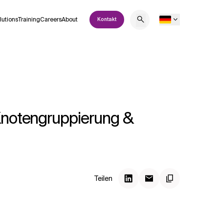
lutions
Training
Careers
About
Kontakt
 Knotengruppierung &
Teilen