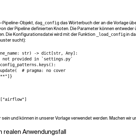
-Pipeline-Objekt,
das Wörterbuch der an die Vorlage ü
dag_config
n der Pipeline definierten Knoten. Die Parameter können entweder ü
n. Die Konfigurationsdatei wird mit der Funktion
in da
_load_config
uster sucht):
ne_name: str) -> dict[str, Any]:

 not provided in `settings.py`

config_patterns.keys():

update(  # pragma: no cover

**"]}

["airflow"]

ar sein und können in unserer Vorlage verwendet werden. Machen wir uns
en realen Anwendungsfall