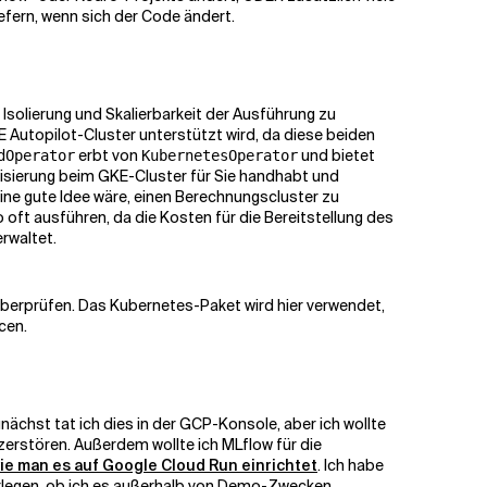
fern, wenn sich der Code ändert.
Isolierung und Skalierbarkeit der Ausführung zu
 Autopilot-Cluster unterstützt wird, da diese beiden
erbt von
und bietet
dOperator
KubernetesOperator
risierung beim GKE-Cluster für Sie handhabt und
eine gute Idee wäre, einen Berechnungscluster zu
o oft ausführen, da die Kosten für die Bereitstellung des
erwaltet.
 überprüfen. Das Kubernetes-Paket wird hier verwendet,
cen.
ächst tat ich dies in der GCP-Konsole, aber ich wollte
erstören. Außerdem wollte ich MLflow für die
ie man es auf Google Cloud Run einrichtet
. Ich habe
erlegen, ob ich es außerhalb von Demo-Zwecken