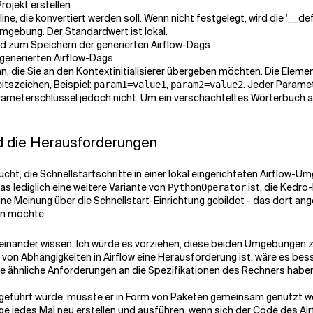
rojekt erstellen
ine, die konvertiert werden soll. Wenn nicht festgelegt, wird die '__de
gebung. Der Standardwert ist lokal.
ad zum Speichern der generierten Airflow-Dags
 generierten Airflow-Dags
n, die Sie an den Kontextinitialisierer übergeben möchten. Die Ele
itszeichen, Beispiel:
,
. Jeder Parame
param1=value1
param2=value2
meterschlüssel jedoch nicht. Um ein verschachteltes Wörterbuch al
nd die Herausforderungen
ucht, die Schnellstartschritte in einer lokal eingerichteten Airflo
das lediglich eine weitere Variante von
ist, die Kedro
PythonOperator
ine Meinung über die Schnellstart-Einrichtung gebildet - das dort ange
den möchte:
einander wissen. Ich würde es vorziehen, diese beiden Umgebungen zu 
 von Abhängigkeiten in Airflow eine Herausforderung ist, wäre es be
e ähnliche Anforderungen an die Spezifikationen des Rechners haben
eführt würde, müsste er in Form von Paketen gemeinsam genutzt werde
 jedes Mal neu erstellen und ausführen, wenn sich der Code des Air