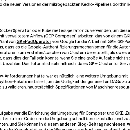
 die neuen Versionen der mikrogepackten Kedro-Pipelines dorthin lie
oder
zu verwenden, um diese 
DockerOperator
KubernetesOperator
 mit verwaltetem Airflow (GCP Composer) arbeiten, das von einem GKE
 Wahl von
GKEPodOperator
von Google für die Arbeit mit GKE.
GKEPo
onus, dass es die Google-Authentifizierungsmechanismen für die Auto
peratoren zum Erstellen/Löschen von Clustern bereitstellt, als ob es 
, dass dies der Fall sein könnte, wenn Sie eine große Aufgabe nicht s
 bezahlen. Das Tutorial ist sehr hilfreich, da es GKE-Cluster für Sie v
ow-Anforderungen hatte, war es nützlich, eine weitere Umgebung mit
ython-Pakete installiert, um die Gültigkeit der generierten DAGs zu
zu validieren, hauptsächlich Spezifikationen von Maschinenressour
 Aufgabe war die Einrichtung der Umgebung für Composer und GKE. Zun
as
Code, um die Umgebung schnell bereitzustellen und zu z
terraform
hten, und Sie können
in diesem anderen Blog-Beitrag nachlesen, w
hts der Komplexität und der Warnungen würde ich mir ernsthaft üb