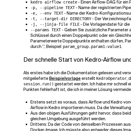
- Einen Airflow-DAG für ein P
kedro airflow create
- Name der registrierten Pipel
-p, --pipeline TEXT
- Name der Kedro-Konfigurationsum
-e, --env TEXT
- Der Verzeichnispf
-t, --target-dir DIRECTORY
- Die Vorlagendatei für die
-j, --jinja-file FILE
- Geben Sie zusätzliche Parameter a
--params TEXT
Schlüssel durch einen Doppelpunkt oder ein Gleichhe
Parameterwerte Doppelpunkte enthalten dürfen, Para
durch '.', Beispiel:
.
param_group.param1:value1
Der schnelle Start von Kedro-Airflow u
Als erstes habe ich die Dokumentation gelesen und vers
mitgelieferte
Beispielvorlage
erstellt
, 
KedroOperator
gestartet werden. Ich habe mir schnell e
session.run()
Punkten fehlerhaft ist, die ich in meiner Lösung vermei
Erstens setzt es voraus, dass Airflow und Kedro von
Airflow in Kedro importieren muss. Da die Verwaltung
Aus den obigen Ausführungen geht hervor, dass beid
gleichen Umgebung ausgeführt werden.
Drittens: Da der Code von denselben Prozessen ausg
Docker-Image. Ich müsste also entweder dieses Image