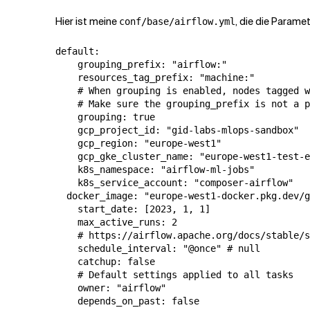
Hier ist meine
, die die Paramet
conf/base/airflow.yml
default:

    grouping_prefix: "airflow:"

    resources_tag_prefix: "machine:"

    # When grouping is enabled, nodes tagged w
    # Make sure the grouping_prefix is not a p
    grouping: true

    gcp_project_id: "gid-labs-mlops-sandbox"

    gcp_region: "europe-west1"

    gcp_gke_cluster_name: "europe-west1-test-e
    k8s_namespace: "airflow-ml-jobs"

    k8s_service_account: "composer-airflow"

  docker_image: "europe-west1-docker.pkg.dev/g
    start_date: [2023, 1, 1]

    max_active_runs: 2

    # https://airflow.apache.org/docs/stable/s
    schedule_interval: "@once" # null

    catchup: false

    # Default settings applied to all tasks

    owner: "airflow"

    depends_on_past: false
