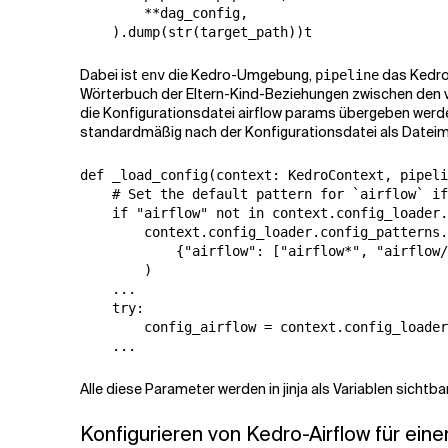
        **dag_config,

    ).dump(str(target_path))t
Dabei ist
die Kedro-Umgebung,
das Kedro
env
pipeline
Wörterbuch der Eltern-Kind-Beziehungen zwischen den vo
die Konfigurationsdatei airflow params übergeben werde
standardmäßig nach der Konfigurationsdatei als Dateim
def _load_config(context: KedroContext, pipeli
    # Set the default pattern for `airflow` if
    if "airflow" not in context.config_loader.
        context.config_loader.config_patterns.
            {"airflow": ["airflow*", "airflow/
        )

    ...

    try:

        config_airflow = context.config_loader
    ...
Alle diese Parameter werden in jinja als Variablen sichtb
Konfigurieren von Kedro-Airflow für ein