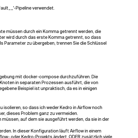
fault__'-Pipeline verwendet.
mente müssen durch ein Komma getrennt werden, die
ter wird durch das erste Komma getrennt, so dass
s Parameter zu übergeben, trennen Sie die Schlüssel
w-Umgebung mit docker-compose durchzuführen. Die
-Knoten in separaten Prozessen ausführt, die von
gebene Beispiel ist unpraktisch, da es in einigen
isolieren, so dass ich weder Kedro in Airflow noch
sser, dieses Problem ganz zu vermeiden.
 müssen, auf dem sie ausgeführt werden, da sie in der
n. In dieser Konfiguration läuft Airflow in einem
flow- oder Kedro-Projekts ändert, ODER zusätzlich viele