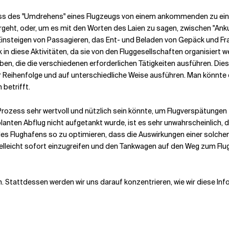
ess des "Umdrehens" eines Flugzeugs von einem ankommenden zu einem
 vergeht, oder, um es mit den Worten des Laien zu sagen, zwischen "A
Einsteigen von Passagieren, das Ent- und Beladen von Gepäck und Fra
in diese Aktivitäten, da sie von den Fluggesellschaften organisiert 
n, die die verschiedenen erforderlichen Tätigkeiten ausführen. Dies
er Reihenfolge und auf unterschiedliche Weise ausführen. Man könnte
 betrifft.
 Prozess sehr wertvoll und nützlich sein könnte, um Flugverspätungen z
lanten Abflug nicht aufgetankt wurde, ist es sehr unwahrscheinlich, 
s Flughafens so zu optimieren, dass die Auswirkungen einer solchen
elleicht sofort einzugreifen und den Tankwagen auf den Weg zum Flugs
en. Stattdessen werden wir uns darauf konzentrieren, wie wir diese In