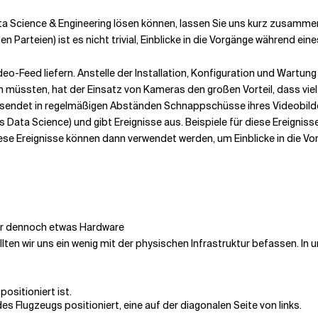
Data Science & Engineering lösen können, lassen Sie uns kurz zusamm
en Parteien) ist es nicht trivial, Einblicke in die Vorgänge während ei
deo-Feed liefern. Anstelle der Installation, Konfiguration und Wartu
 müssten, hat der Einsatz von Kameras den großen Vorteil, dass viel
endet in regelmäßigen Abständen Schnappschüsse ihres Videobildes i
s Data Science) und gibt Ereignisse aus. Beispiele für diese Ereigni
ese Ereignisse können dann verwendet werden, um Einblicke in die V
wir dennoch etwas Hardware
lten wir uns ein wenig mit der physischen Infrastruktur befassen. In 
ositioniert ist.
es Flugzeugs positioniert, eine auf der diagonalen Seite von links.