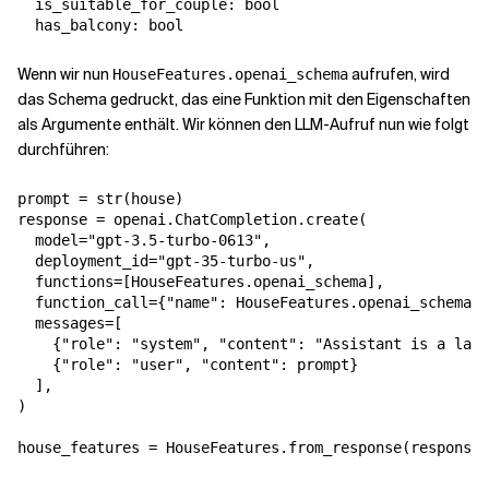
  is_suitable_for_couple: bool

Wenn wir nun
aufrufen, wird
HouseFeatures.openai_schema
das Schema gedruckt, das eine Funktion mit den Eigenschaften
als Argumente enthält. Wir können den LLM-Aufruf nun wie folgt
durchführen:
prompt = str(house)

response = openai.ChatCompletion.create(

  model="gpt-3.5-turbo-0613",

  deployment_id="gpt-35-turbo-us",

  functions=[HouseFeatures.openai_schema],

  function_call={"name": HouseFeatures.openai_schema["
  messages=[

    {"role": "system", "content": "Assistant is a larg
    {"role": "user", "content": prompt}

  ],

)
