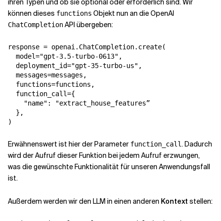
ihren Typen und ob sie optional oder erforderlich sind. Wir
können dieses
Objekt nun an die OpenAI
functions
API übergeben:
ChatCompletion
response = openai.ChatCompletion.create(

  model="gpt-3.5-turbo-0613",

  deployment_id="gpt-35-turbo-us",

  messages=messages,

  functions=functions,

  function_call={

    "name": "extract_house_features”

  },

Erwähnenswert ist hier der Parameter
. Dadurch
function_call
wird der Aufruf dieser Funktion bei jedem Aufruf erzwungen,
was die gewünschte Funktionalität für unseren Anwendungsfall
ist.
Außerdem werden wir den LLM in einen anderen
Kontext
stellen: