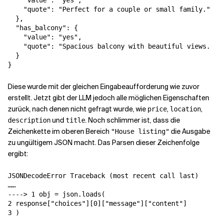
    "value": "yes",

    "quote": "Perfect for a couple or small family."

  },

  "has_balcony": {

    "value": "yes",

    "quote": "Spacious balcony with beautiful views."

  }

Diese wurde mit der gleichen Eingabeaufforderung wie zuvor
erstellt. Jetzt gibt der LLM jedoch alle möglichen Eigenschaften
zurück, nach denen nicht gefragt wurde, wie
,
,
price
location
und
. Noch schlimmer ist, dass die
description
title
Zeichenkette im oberen Bereich
die Ausgabe
"House listing"
zu ungültigem JSON macht. Das Parsen dieser Zeichenfolge
ergibt:
JSONDecodeError Traceback (most recent call last)

……

----> 1 obj = json.loads(

2 response["choices"][0]["message"]["content"]

3 )
