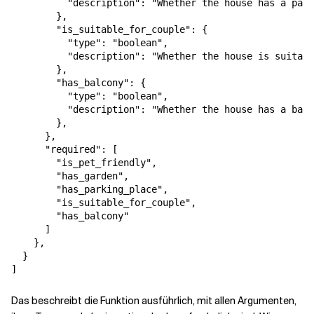
          "description": "Whether the house has a park
        },

        "is_suitable_for_couple": {

          "type": "boolean",

          "description": "Whether the house is suitabl
        },

        "has_balcony": {

          "type": "boolean",

          "description": "Whether the house has a balc
        },

      },

      "required": [

        "is_pet_friendly",

        "has_garden",

        "has_parking_place",

        "is_suitable_for_couple",

        "has_balcony"

      ]

    },

  }

Das beschreibt die Funktion ausführlich, mit allen Argumenten,