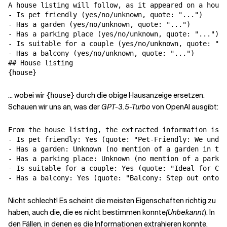
A house listing will follow, as it appeared on a housi
- Is pet friendly (yes/no/unknown, quote: "...")

- Has a garden (yes/no/unknown, quote: "...")

- Has a parking place (yes/no/unknown, quote: "...")

- Is suitable for a couple (yes/no/unknown, quote: "..
- Has a balcony (yes/no/unknown, quote: "...")

## House listing

... wobei wir
durch die obige Hausanzeige ersetzen.
{house}
Schauen wir uns an, was der
GPT-3.5-Turbo
von OpenAI ausgibt:
From the house listing, the extracted information is a
- Is pet friendly: Yes (quote: "Pet-Friendly: We under
- Has a garden: Unknown (no mention of a garden in the
- Has a parking place: Unknown (no mention of a parkin
- Is suitable for a couple: Yes (quote: "Ideal for Cou
Nicht schlecht! Es scheint die meisten Eigenschaften richtig zu
haben, auch die, die es nicht bestimmen konnte
(Unbekannt
). In
den Fällen, in denen es die Informationen extrahieren konnte,