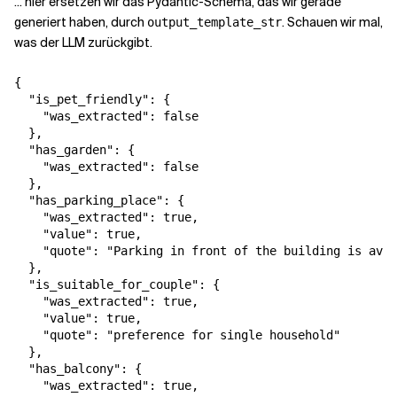
... hier ersetzen wir das Pydantic-Schema, das wir gerade
generiert haben, durch
. Schauen wir mal,
output_template_str
was der LLM zurückgibt.
{

  "is_pet_friendly": {

    "was_extracted": false

  },

  "has_garden": {

    "was_extracted": false

  },

  "has_parking_place": {

    "was_extracted": true,

    "value": true,

    "quote": "Parking in front of the building is avai
  },

  "is_suitable_for_couple": {

    "was_extracted": true,

    "value": true,

    "quote": "preference for single household"

  },

  "has_balcony": {

    "was_extracted": true,
