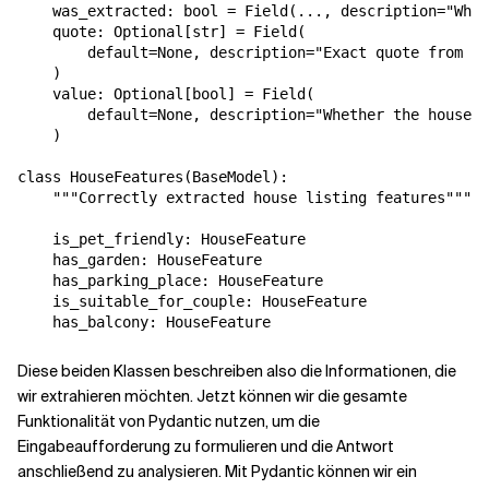
    was_extracted: bool = Field(..., description="Whet
    quote: Optional[str] = Field(

        default=None, description="Exact quote from th
    )

    value: Optional[bool] = Field(

        default=None, description="Whether the house h
    )

class HouseFeatures(BaseModel):

    """Correctly extracted house listing features"""

    is_pet_friendly: HouseFeature

    has_garden: HouseFeature

    has_parking_place: HouseFeature

    is_suitable_for_couple: HouseFeature

Diese beiden Klassen beschreiben also die Informationen, die
wir extrahieren möchten. Jetzt können wir die gesamte
Funktionalität von Pydantic nutzen, um die
Eingabeaufforderung zu formulieren und die Antwort
anschließend zu analysieren. Mit Pydantic können wir ein