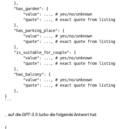
    },

    "has_garden": {

        "value": ..., # yes/no/unknown

        "quote": ..., # exact quote from listing

    },

    "has_parking_place": {

        "value": ..., # yes/no/unknown

        "quote": ..., # exact quote from listing

    },

    "is_suitable_for_couple": {

        "value": ..., # yes/no/unknown

        "quote": ..., # exact quote from listing

    },

    "has_balcony": {

        "value": ..., # yes/no/unknown

        "quote": ..., # exact quote from listing

    },

}

... auf die
GPT-3.5 turbo
die folgende Antwort hat:
{
