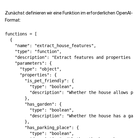
Zunächst definieren wir eine Funktion im erforderlichen OpenAI-
Format:
functions = [

  {

    "name": "extract_house_features",

    "type": "function",

    "description": "Extract features and properties fr
    "parameters": {

      "type": "object",

      "properties": {

        "is_pet_friendly": {

          "type": "boolean",

          "description": "Whether the house allows pet
        },

        "has_garden": {

          "type": "boolean",

          "description": "Whether the house has a gard
        },

        "has_parking_place": {

          "type": "boolean",
