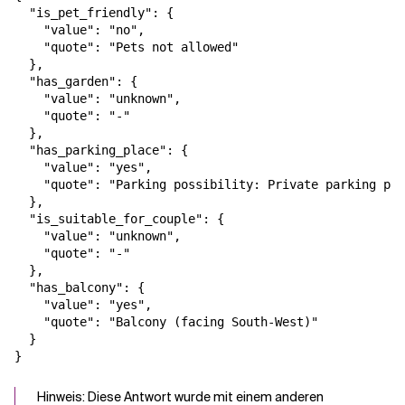
  "is_pet_friendly": {

    "value": "no",

    "quote": "Pets not allowed"

  },

  "has_garden": {

    "value": "unknown",

    "quote": "-"

  },

  "has_parking_place": {

    "value": "yes",

    "quote": "Parking possibility: Private parking pla
  },

  "is_suitable_for_couple": {

    "value": "unknown",

    "quote": "-"

  },

  "has_balcony": {

    "value": "yes",

    "quote": "Balcony (facing South-West)"

  }

Hinweis: Diese Antwort wurde mit einem anderen