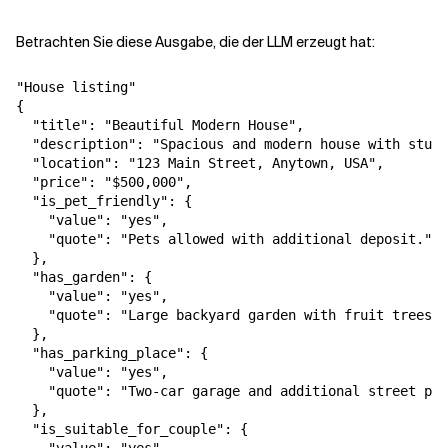
Betrachten Sie diese Ausgabe, die der LLM erzeugt hat:
"House listing"

{

  "title": "Beautiful Modern House",

  "description": "Spacious and modern house with stunn
  "location": "123 Main Street, Anytown, USA",

  "price": "$500,000",

  "is_pet_friendly": {

    "value": "yes",

    "quote": "Pets allowed with additional deposit."

  },

  "has_garden": {

    "value": "yes",

    "quote": "Large backyard garden with fruit trees."

  },

  "has_parking_place": {

    "value": "yes",

    "quote": "Two-car garage and additional street par
  },

  "is_suitable_for_couple": {
