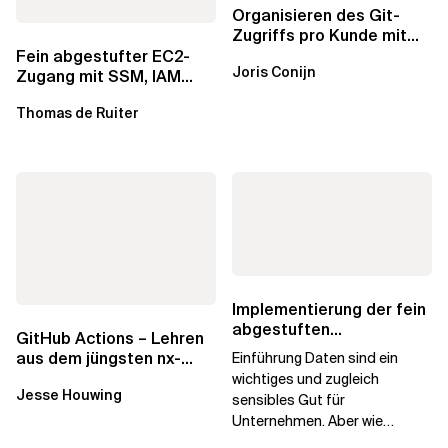
Organisieren des Git-
Zugriffs pro Kunde mit
1Password SSH Agent
Fein abgestufter EC2-
Joris Conijn
Zugang mit SSM, IAM
Identity Center und Tags
Thomas de Ruiter
Implementierung der fein
abgestuften
GitHub Actions – Lehren
Autorisierung in
aus dem jüngsten nx-
Einführung Daten sind ein
Databricks Unity Catalog
Hack
wichtiges und zugleich
Jesse Houwing
sensibles Gut für
Unternehmen. Aber wie
können wir sensible