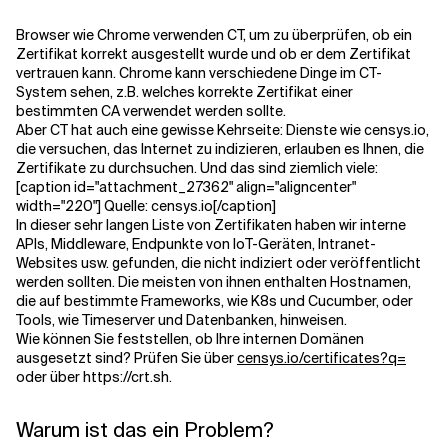
Browser wie Chrome verwenden CT, um zu überprüfen, ob ein
Verwandte Themen
Zertifikat korrekt ausgestellt wurde und ob er dem Zertifikat
vertrauen kann. Chrome kann verschiedene Dinge im CT-
System sehen, z.B. welches korrekte Zertifikat einer
bestimmten CA verwendet werden sollte.
Aber CT hat auch eine gewisse Kehrseite: Dienste wie censys.io,
die versuchen, das Internet zu indizieren, erlauben es Ihnen, die
Zertifikate zu durchsuchen. Und das sind ziemlich viele:
[caption id="attachment_27362" align="aligncenter"
width="220"] Quelle: censys.io[/caption]
In dieser sehr langen Liste von Zertifikaten haben wir interne
APIs, Middleware, Endpunkte von IoT-Geräten, Intranet-
Websites usw. gefunden, die nicht indiziert oder veröffentlicht
werden sollten. Die meisten von ihnen enthalten Hostnamen,
die auf bestimmte Frameworks, wie K8s und Cucumber, oder
Tools, wie Timeserver und Datenbanken, hinweisen.
Wie können Sie feststellen, ob Ihre internen Domänen
ausgesetzt sind? Prüfen Sie über
censys.io/certificates?q=
oder über https://crt.sh.
Warum ist das ein Problem?