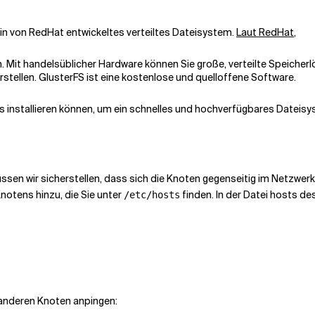
 ein von RedHat entwickeltes verteiltes Dateisystem.
Laut RedHat
,
m. Mit handelsüblicher Hardware können Sie große, verteilte Speiche
tellen. GlusterFS ist eine kostenlose und quelloffene Software.
s installieren können, um ein schnelles und hochverfügbares Dateisys
üssen wir sicherstellen, dass sich die Knoten gegenseitig im Netzwerk
otens hinzu, die Sie unter
finden. In der Datei hosts de
/etc/hosts
 anderen Knoten anpingen: