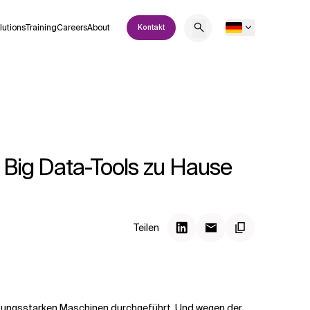
lutions
Training
Careers
About
Kontakt
n Big Data-Tools zu Hause
Teilen
stungsstarken Maschinen durchgeführt. Und wegen der