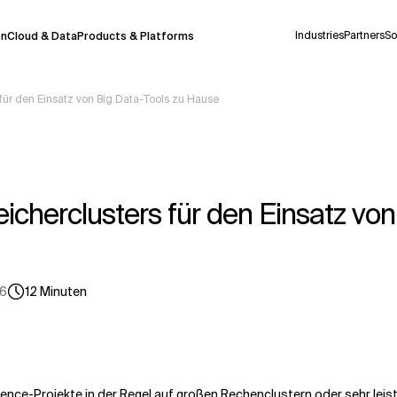
Industries
Partners
So
on
Cloud & Data
Products & Platforms
 für den Einsatz von Big Data-Tools zu Hause
derzeit in einem Pilotprogramm und wird noch
uf Deutsch generiert werden, können einige
auigkeit, aber gelegentlich können Fehler
icherclusters für den Einsatz vo
ionen, bevor Sie Entscheidungen treffen oder
26
12
Minuten
Kontextdateien
ce-Projekte in der Regel auf großen Rechenclustern oder sehr lei