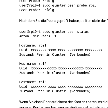
Peer Probe: Erfolg.

user@rpi0~$ sudo gluster peer probe rpi3

Nachdem Sie die Peers geprüft haben, sollten sie in der
user@rpi0~$ sudo gluster peer status

Anzahl der Peers: 3

Hostname: rpi1

Uuid: xxxxxxxx-xxxx-xxxx-xxxxxxxx-xxxxxxxxx

Zustand: Peer im Cluster  
(
Verbunden
)
Hostname: rpi2

Uuid: xxxxxxxx-xxxx-xxxx-xxxxxxxx-xxxxxxxxx

Zustand: Peer im Cluster  
(
Verbunden
)
Hostname: rpi3

Uuid: xxxxxxxx-xxxx-xxxx-xxxxxxxx-xxxxxxxxx

Zustand: Peer im Cluster  
(
Verbunden
)
Wenn Sie einen Peer auf einem der Knoten testen, wird di
anderen Knoten werfen, werden die Peers ebenfalls ange