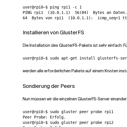
user@rpi0~$ ping rpi1 -c 1

PING rpi1  
(
10.0.1.1
)
  56
(
84
)
64
  Bytes von rpi1  
(
10.0.1.1
)
:  
icmp_seq
=
1
tt
Installieren von GlusterFS
Die Installation des GlusterFS-Pakets ist sehr einfach: F
werden alle erforderlichen Pakete auf einem Knoten inst
Sondierung der Peers
Nun müssen wir die einzelnen GlusterFS-Server einander
user@rpi0~$ sudo gluster peer probe rpi1

Peer Probe: Erfolg.

user@rpi0~$ sudo gluster peer probe rpi2
