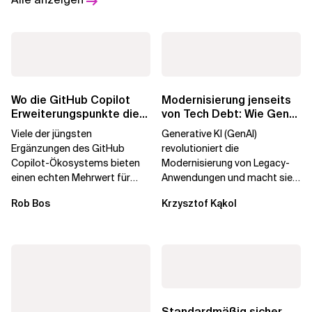
Wo die GitHub Copilot
Modernisierung jenseits
Erweiterungspunkte die
von Tech Debt: Wie GenAI
Governance brechen
die
Viele der jüngsten
Generative KI (GenAI)
Unternehmenstransformatio
Ergänzungen des GitHub
revolutioniert die
Copilot-Ökosystems bieten
Modernisierung von Legacy-
einen echten Mehrwert für
Anwendungen und macht sie
einzelne Entwickler, erweitern
schneller und kostengünstiger.
Rob Bos
Krzysztof Kąkol
aber auch die...
Durch die Automatisierung...
Standardmäßig sicher,