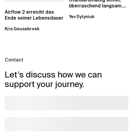
überraschend langsam.
Was AWS vergessen hat,
Airflow 2 erreicht das
Yev Dytyniuk
über die RDS...
Ende seiner Lebensdauer
Kris Geusebroek
Contact
Let’s discuss how we can
support your journey.