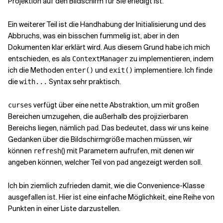
Projektion auf den Bildschirm für Sie erledigt ist.
Ein weiterer Teil ist die Handhabung der Initialisierung und des
Abbruchs, was ein bisschen fummelig ist, aber in den
Dokumenten klar erklärt wird. Aus diesem Grund habe ich mich
entschieden, es als
zu implementieren, indem
ContextManager
ich die Methoden
und
implementiere. Ich finde
enter
()
exit
()
die
Syntax sehr praktisch.
with...
verfügt über eine nette Abstraktion, um mit großen
curses
Bereichen umzugehen, die außerhalb des projizierbaren
Bereichs liegen, nämlich
. Das bedeutet, dass wir uns keine
pad
Gedanken über die Bildschirmgröße machen müssen, wir
können
() mit Parametern aufrufen, mit denen wir
refresh
angeben können, welcher Teil von
angezeigt werden soll.
pad
Ich bin ziemlich zufrieden damit, wie die Convenience-Klasse
ausgefallen ist. Hier ist eine einfache Möglichkeit, eine Reihe von
Punkten in einer Liste darzustellen.