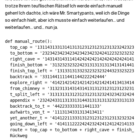
trotze Ihrem teuflischen Rätsel! Ich werde einfach manuell
gehen! Ich dachte, ich wäre Mr. Smartypants, weil ich die Dinge
Verwandte Themen
so einfach hielt, aber ich musste einfach weiterlaufen... und
weiterlaufen... und... nun ja.
def manual_route():

  top_cap = '13114313313141313123123123123132324232313
  to_bottom = '232342342342342342342324241223232323232
  right_cave = '14314314311414242424214242424242414141
  finish_bottom = '31323232322423131313131341314144141
  finish_top_left = '131331313323223232324432332322323
  backtrack = '3311441111441144222242444'

  explore_right = '41421421421421421421424141341341413
  from_chimney = '313231314314314131312312312312323131
  t_split_left = '313131313123123123132324323423242411
  appendix = '2324243311313313144313131313232331313313
  backtrack_to_t = '442233333311441133'

  aufwärts_von_t = '1113134331313413411'

  yet_another_t = '41412211333131231231231231323232424
  going_down_left = '414111222242423242412412421413344
  route = top_cap + to_bottom + right_cave + finish_bo
  Rückweg