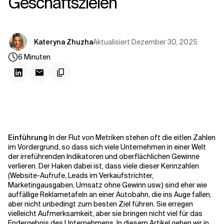
Geschäftszielen
Kontextdateien
Aktualisiert
Dezember 30, 2025
Kateryna Zhuzha
6
Minuten
Einführung
In der Flut von Metriken stehen oft die eitlen Zahlen
im Vordergrund, so dass sich viele Unternehmen in einer Welt
der irreführenden Indikatoren und oberflächlichen Gewinne
verlieren. Der Haken dabei ist, dass
viele
dieser Kennzahlen
(Website-Aufrufe, Leads im Verkaufstrichter,
Marketingausgaben, Umsatz ohne Gewinn usw.) sind eher wie
auffällige Reklametafeln an einer Autobahn, die ins Auge fallen,
aber nicht unbedingt zum besten Ziel führen. Sie erregen
vielleicht Aufmerksamkeit, aber sie bringen nicht viel für das
Endergebnis des Unternehmens.
In diesem Artikel gehen wir in