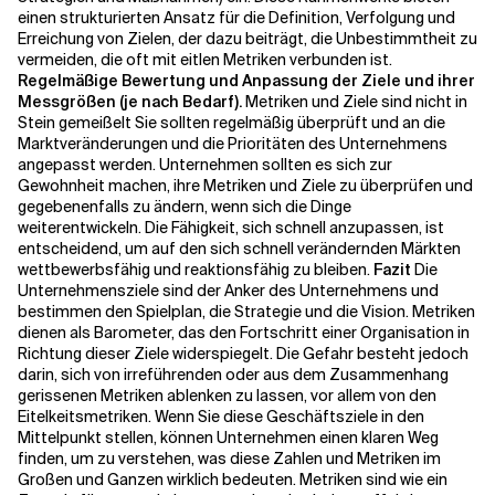
einen strukturierten Ansatz für die Definition, Verfolgung und
Erreichung von Zielen, der dazu beiträgt, die Unbestimmtheit zu
vermeiden, die oft mit eitlen Metriken verbunden ist.
Regelmäßige Bewertung und Anpassung der Ziele und ihrer
Messgrößen (je nach Bedarf).
Metriken und Ziele sind nicht in
Stein gemeißelt
Sie sollten regelmäßig überprüft und an die
Marktveränderungen und die Prioritäten des Unternehmens
angepasst werden. Unternehmen sollten es sich zur
Gewohnheit machen, ihre Metriken und Ziele zu überprüfen und
gegebenenfalls zu ändern, wenn sich die Dinge
weiterentwickeln. Die Fähigkeit, sich schnell anzupassen, ist
entscheidend, um auf den sich schnell verändernden Märkten
wettbewerbsfähig und reaktionsfähig zu bleiben.
Fazit
Die
Unternehmensziele sind der Anker des Unternehmens und
bestimmen den Spielplan, die Strategie und die Vision.
Metriken
dienen als Barometer, das den Fortschritt einer Organisation in
Richtung dieser Ziele widerspiegelt. Die Gefahr besteht jedoch
darin, sich von irreführenden oder aus dem Zusammenhang
gerissenen Metriken ablenken zu lassen, vor allem von den
Eitelkeitsmetriken.
Wenn Sie diese Geschäftsziele in den
Mittelpunkt stellen, können Unternehmen einen klaren Weg
finden, um zu verstehen, was diese Zahlen und Metriken im
Großen und Ganzen wirklich bedeuten.
Metriken sind wie ein