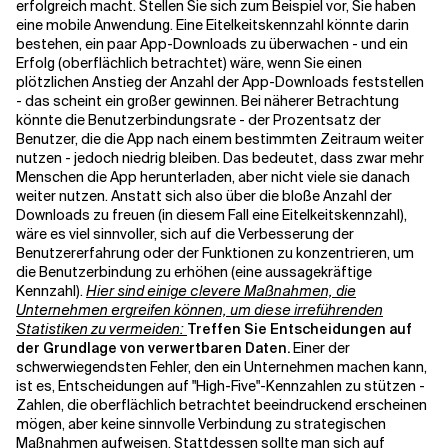
erfolgreich macht.
Stellen Sie sich zum Beispiel vor, Sie haben
eine mobile Anwendung. Eine Eitelkeitskennzahl könnte darin
bestehen, ein paar App-Downloads zu überwachen -
und ein
Erfolg (oberflächlich betrachtet) wäre, wenn Sie einen
plötzlichen Anstieg der Anzahl der App-Downloads feststellen
- das scheint ein großer
gewinnen. Bei näherer Betrachtung
könnte die Benutzerbindungsrate - der Prozentsatz der
Benutzer, die die App nach einem bestimmten Zeitraum weiter
nutzen - jedoch niedrig bleiben. Das bedeutet, dass zwar mehr
Menschen die App herunterladen, aber nicht viele sie danach
weiter nutzen. Anstatt sich also über die bloße Anzahl der
Downloads zu freuen (in diesem Fall eine Eitelkeitskennzahl),
wäre es viel sinnvoller, sich auf die Verbesserung der
Benutzererfahrung oder der Funktionen zu konzentrieren, um
die Benutzerbindung zu erhöhen (eine aussagekräftige
Kennzahl).
Hier sind einige clevere Maßnahmen, die
Unternehmen ergreifen können, um diese irreführenden
Statistiken zu vermeiden:
Treffen Sie Entscheidungen auf
der Grundlage von verwertbaren Daten.
Einer der
schwerwiegendsten Fehler, den ein Unternehmen machen kann,
ist es, Entscheidungen auf "High-Five"-Kennzahlen zu stützen -
Zahlen, die oberflächlich betrachtet beeindruckend erscheinen
mögen, aber keine sinnvolle Verbindung zu strategischen
Maßnahmen aufweisen. Stattdessen sollte man sich auf