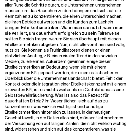
aller Ruhe die Schritte durch, die Unternehmen unternehmen
müssen, um das Rauschen zu durchdringen und sich auf die
Verwandte Themen
Kennzahlen zu konzentrieren, die einen Unterschied machen,
die ihren Betrieb aufwerten und die Kunden zum Lächeln
bringen.
Eitelkeitsmetriken: Wann man sie nutzt, wann man
sie verliert, um dauerhaft erfolgreich zu sein
Fairerweise
sollten Sie sich fragen, warum Sie sich überhaupt mit diesen
Eitelkeitsmetriken abgeben. Nun, nicht alle von ihnen sind völlig
nutzlos. Sie können als Frühindikatoren dienen
o
r einen
plötzlichen Anstieg, z.B. einen viralen Trend in den sozialen
Medien, zu erkennen. Außerdem gewinnen einige dieser
Eitelkeitsmetriken an Bedeutung, wenn sie mit einem
ergänzenden KPI gepaart werden, der einen realistischeren
Überblick über die Unternehmenslandschaft bietet.
Fehlt der
Kontext oder die Integration einer Eitelkeitskennzahl mit einem
relevanten KPI,
ist es nichts weiter als ein Gratulations
als eine
Selbstbeweihräucherung.
Was ist also das Rezept für
dauerhaften Erfolg? Im Wesentlichen, sich auf das zu
konzentrieren, was wirklich wichtig ist und unnötige
Eitelkeitsmetriken hinter sich zu lassen. In der heutigen
Geschäftswelt, in der Daten alles sind, müssen Unternehmen
der Versuchung von auffälligen Zahlen, die nicht wirklich wichtig
sind, widerstehen und sich auf das konzentrieren, was sie