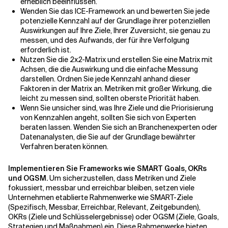
erheblich beeinflussen.
Wenden Sie das ICE-Framework an und bewerten Sie jede
potenzielle Kennzahl auf der Grundlage ihrer potenziellen
Auswirkungen auf Ihre Ziele, Ihrer Zuversicht, sie genau zu
messen, und des Aufwands, der für ihre Verfolgung
erforderlich ist.
Nutzen Sie die 2x2-Matrix und erstellen Sie eine Matrix mit
Achsen, die die Auswirkung und die einfache Messung
darstellen. Ordnen Sie jede Kennzahl anhand dieser
Faktoren in der Matrix an. Metriken mit großer Wirkung, die
leicht zu messen sind, sollten oberste Priorität haben.
Wenn Sie unsicher sind, was Ihre Ziele und die Priorisierung
von Kennzahlen angeht, sollten Sie sich von Experten
beraten lassen. Wenden Sie sich an Branchenexperten oder
Datenanalysten, die Sie auf der Grundlage bewährter
Verfahren beraten können.
Implementieren Sie Frameworks wie SMART Goals, OKRs
und OGSM.
Um sicherzustellen, dass Metriken und Ziele
fokussiert, messbar und erreichbar bleiben, setzen viele
Unternehmen etablierte Rahmenwerke wie SMART-Ziele
(Spezifisch, Messbar, Erreichbar, Relevant, Zeitgebunden),
OKRs (Ziele und Schlüsselergebnisse) oder OGSM (Ziele, Goals,
Strategien und Maßnahmen) ein. Diese Rahmenwerke bieten