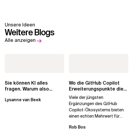
Unsere Ideen
Weitere Blogs
Alle anzeigen
Wo die GitHub Copilot
Sie können KI alles
Erweiterungspunkte die
fragen. Warum also
Governance brechen
lohnen sich Schulungen
Viele der jüngsten
Lysanne van Beek
noch?
Ergänzungen des GitHub
Copilot-Ökosystems bieten
einen echten Mehrwert für
einzelne Entwickler, erweitern
Rob Bos
aber auch die...