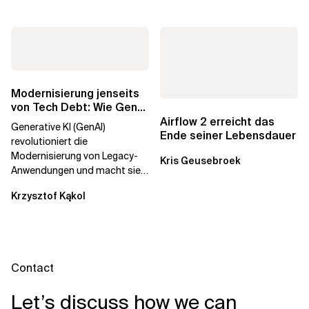
Modernisierung jenseits
von Tech Debt: Wie GenAI
die
Airflow 2 erreicht das
Generative KI (GenAI)
Unternehmenstransformation...
Ende seiner Lebensdauer
revolutioniert die
Modernisierung von Legacy-
Kris Geusebroek
Anwendungen und macht sie
schneller und kostengünstiger.
Krzysztof Kąkol
Durch die Automatisierung...
Contact
Let’s discuss how we can