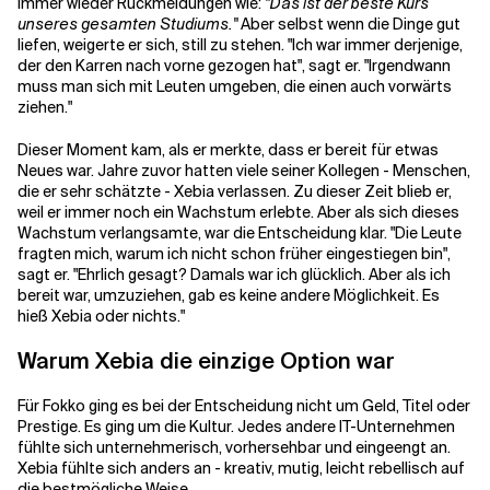
immer wieder Rückmeldungen wie:
"Das ist der beste Kurs
unseres gesamten Studiums."
Aber selbst wenn die Dinge gut
liefen, weigerte er sich, still zu stehen. "Ich war immer derjenige,
Verwandte Themen
der den Karren nach vorne gezogen hat", sagt er. "Irgendwann
muss man sich mit Leuten umgeben, die einen auch vorwärts
ziehen."
Dieser Moment kam, als er merkte, dass er bereit für etwas
Neues war. Jahre zuvor hatten viele seiner Kollegen - Menschen,
die er sehr schätzte - Xebia verlassen. Zu dieser Zeit blieb er,
weil er immer noch ein Wachstum erlebte. Aber als sich dieses
Wachstum verlangsamte, war die Entscheidung klar. "Die Leute
fragten mich, warum ich nicht schon früher eingestiegen bin",
sagt er. "Ehrlich gesagt? Damals war ich glücklich. Aber als ich
bereit war, umzuziehen, gab es keine andere Möglichkeit. Es
hieß Xebia oder nichts."
Warum Xebia die einzige Option war
Für Fokko ging es bei der Entscheidung nicht um Geld, Titel oder
Prestige. Es ging um die Kultur. Jedes andere IT-Unternehmen
fühlte sich unternehmerisch, vorhersehbar und eingeengt an.
Xebia fühlte sich anders an - kreativ, mutig, leicht rebellisch auf
die bestmögliche Weise.