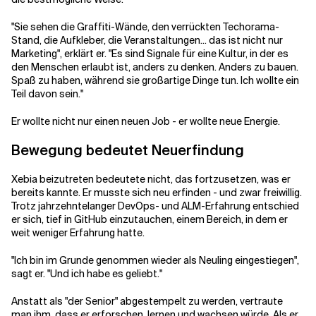
"Sie sehen die Graffiti-Wände, den verrückten Techorama-
Stand, die Aufkleber, die Veranstaltungen... das ist nicht nur
Marketing", erklärt er. "Es sind Signale für eine Kultur, in der es
den Menschen erlaubt ist, anders zu denken. Anders zu bauen.
Spaß zu haben, während sie großartige Dinge tun. Ich wollte ein
Teil davon sein."
Er wollte nicht nur einen neuen Job - er wollte neue Energie.
Bewegung bedeutet Neuerfindung
Xebia beizutreten bedeutete nicht, das fortzusetzen, was er
bereits kannte. Er musste sich neu erfinden - und zwar freiwillig.
Trotz jahrzehntelanger DevOps- und ALM-Erfahrung entschied
er sich, tief in GitHub einzutauchen, einem Bereich, in dem er
weit weniger Erfahrung hatte.
"Ich bin im Grunde genommen wieder als Neuling eingestiegen",
sagt er. "Und ich habe es geliebt."
Anstatt als "der Senior" abgestempelt zu werden, vertraute
man ihm, dass er erforschen, lernen und wachsen würde. Als er