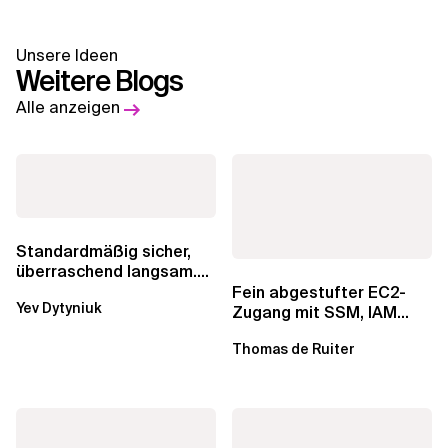
Unsere Ideen
Weitere Blogs
Alle anzeigen
Standardmäßig sicher,
überraschend langsam.
Was AWS vergessen hat,
Fein abgestufter EC2-
Yev Dytyniuk
über die RDS...
Zugang mit SSM, IAM
Identity Center und Tags
Thomas de Ruiter