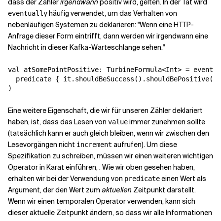
dass der Zähler
irgendwann
positiv wird, gelten. In der Tat wird
häufig verwendet, um das Verhalten von
eventually
nebenläufigen Systemen zu deklarieren: "Wenn eine HTTP-
Anfrage dieser Form eintrifft, dann werden wir irgendwann eine
Nachricht in dieser Kafka-Warteschlange sehen."
val atSomePointPositive: TurbineFormula<Int> = eventua
  predicate { it.shouldBeSuccess().shouldBePositive() 
)
Eine weitere Eigenschaft, die wir für unseren Zähler deklariert
haben, ist, dass das Lesen von
immer zunehmen sollte
value
(tatsächlich kann er auch gleich bleiben, wenn wir zwischen den
Lesevorgängen nicht
aufrufen). Um diese
increment
Spezifikation zu schreiben, müssen wir einen weiteren wichtigen
Operator in Karat einführen,
. Wie wir oben gesehen haben,
erhalten wir bei der Verwendung von
einen Wert als
predicate
Argument, der den Wert zum
aktuellen
Zeitpunkt darstellt.
Wenn wir einen temporalen Operator verwenden, kann sich
dieser aktuelle Zeitpunkt ändern, so dass wir alle Informationen