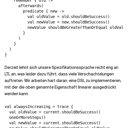
    remember { old ->

      afterwards(

        predicate { new ->

          val oldValue = old.shouldBeSuccess()

          val newValue = new.shouldBeSuccess()

          newValue shouldBeGreaterThanOrEqual oldValue

        }

      )

    }

  )

}
Derzeit lehnt sich unsere Spezifikationssprache recht eng an
LTL an, was leider dazu führt, dass viele Verschachtelungen
auftreten. Wir arbeiten hart daran, eine DSL zu implementieren,
mit der die oben genannte Eigenschaft linearer ausgedrückt
werden kann.
val alwaysIncreasing = trace {

  val oldValue = current.shouldBeSuccess()

  oneOrMoreSteps()

  val newValue = current.shouldBeSuccess()
