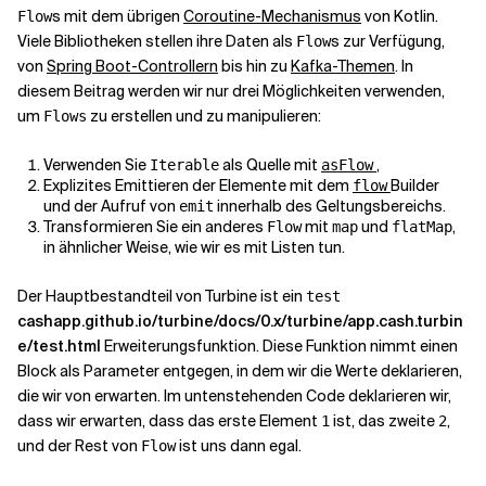
s mit dem übrigen
Coroutine-Mechanismus
von Kotlin.
Flow
Viele Bibliotheken stellen ihre Daten als
s zur Verfügung,
Flow
von
Spring Boot-Controllern
bis hin zu
Kafka-Themen
. In
diesem Beitrag werden wir nur drei Möglichkeiten verwenden,
um
zu erstellen und zu manipulieren:
Flows
Verwenden Sie
als Quelle mit
,
Iterable
asFlow
Explizites Emittieren der Elemente mit dem
Builder
flow
und der Aufruf von
innerhalb des Geltungsbereichs.
emit
Transformieren Sie ein anderes
mit
und
,
Flow
map
flatMap
in ähnlicher Weise, wie wir es mit Listen tun.
Der Hauptbestandteil von Turbine ist ein
test
cashapp.github.io/turbine/docs/0.x/turbine/app.cash.turbin
e/test.html
Erweiterungsfunktion. Diese Funktion nimmt einen
Block als Parameter entgegen, in dem wir die Werte deklarieren,
die wir von
erwarten. Im untenstehenden Code deklarieren wir,
dass wir erwarten, dass das erste Element
ist, das zweite
,
1
2
und der Rest von
ist uns dann egal.
Flow