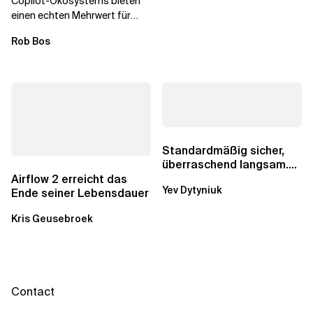
Copilot-Ökosystems bieten
einen echten Mehrwert für
einzelne Entwickler, erweitern
Rob Bos
aber auch die...
Standardmäßig sicher,
überraschend langsam.
Was AWS vergessen hat,
Airflow 2 erreicht das
Yev Dytyniuk
über die RDS...
Ende seiner Lebensdauer
Kris Geusebroek
Contact