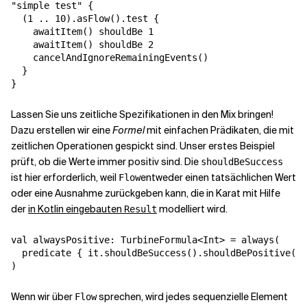
"simple test" {

  (1 .. 10).asFlow().test {

    awaitItem() shouldBe 1

    awaitItem() shouldBe 2

    cancelAndIgnoreRemainingEvents()

  }

}
Lassen Sie uns zeitliche Spezifikationen in den Mix bringen!
Dazu erstellen wir eine
Formel
mit einfachen Prädikaten, die mit
zeitlichen Operationen gespickt sind. Unser erstes Beispiel
prüft, ob die Werte immer positiv sind. Die
shouldBeSuccess
ist hier erforderlich, weil
entweder einen tatsächlichen Wert
Flow
oder eine Ausnahme zurückgeben kann, die in Karat mit Hilfe
der
in Kotlin eingebauten
modelliert wird.
Result
val alwaysPositive: TurbineFormula<Int> = always(

  predicate { it.shouldBeSuccess().shouldBePositive() 
)
Wenn wir über
sprechen, wird jedes sequenzielle Element
Flow