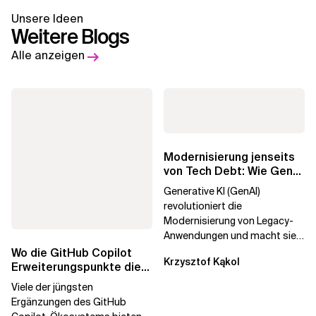
Unsere Ideen
Weitere Blogs
Alle anzeigen
Modernisierung jenseits
von Tech Debt: Wie GenAI
die
Generative KI (GenAI)
Unternehmenstransformatio
revolutioniert die
Modernisierung von Legacy-
Anwendungen und macht sie
schneller und kostengünstiger.
Wo die GitHub Copilot
Krzysztof Kąkol
Durch die Automatisierung...
Erweiterungspunkte die
Governance brechen
Viele der jüngsten
Ergänzungen des GitHub