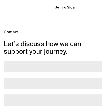
Dynamik, auf die Sie niemand
Jethro Sloan
vorbereitet hat „Wir...
Contact
Let’s discuss how we can
support your journey.