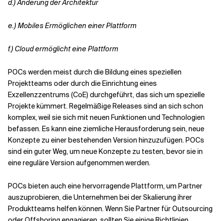
d.)
Änderung der Architektur
Verwandte Themen
e.)
Mobiles Ermöglichen einer Plattform
f.)
Cloud ermöglicht eine Plattform
POCs werden meist durch die Bildung eines speziellen
Projektteams oder durch die Einrichtung eines
Exzellenzzentrums (CoE) durchgeführt, das sich um spezielle
Projekte kümmert. Regelmäßige Releases sind an sich schon
komplex, weil sie sich mit neuen Funktionen und Technologien
befassen. Es kann eine ziemliche Herausforderung sein, neue
Konzepte zu einer bestehenden Version hinzuzufügen. POCs
sind ein guter Weg, um neue Konzepte zu testen, bevor sie in
eine reguläre Version aufgenommen werden.
POCs bieten auch eine hervorragende Plattform, um Partner
auszuprobieren, die Unternehmen bei der Skalierung ihrer
Produktteams helfen können. Wenn Sie Partner für Outsourcing
oder Offshoring engagieren, sollten Sie einige Richtlinien