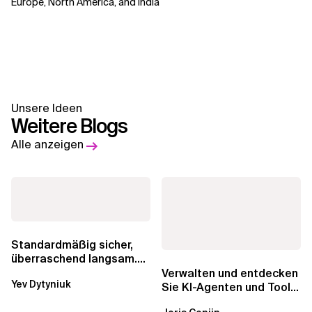
Europe, North America, and India
Unsere Ideen
Weitere Blogs
Alle anzeigen
Standardmäßig sicher,
überraschend langsam.
Was AWS vergessen hat,
Verwalten und entdecken
Yev Dytyniuk
über die RDS...
Sie KI-Agenten und Tools
mit Amazon Bedrock