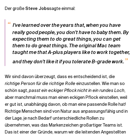
Der große
Steve Jobs
sagte einmal:
“
I’ve learned over the years that, when you have
really good people, you don’t have to baby them. By
expecting them to do great things, you can get
them to do great things. The original Mac team
taught me that A-plus players like to work together,
”
and they don’t like it if you tolerate B-grade work.
Wir sind davon überzeugt, dass es entscheidend ist, die
richtige Person für die richtige Rolle
einzustellen. Wie man so
schön sagt,
passt ein eckiger Pflock nicht in ein rundes Loch
,
aber manchmal muss man einen eckigen Pflock einstellen, weil
er gut ist, unabhängig davon, ob man eine passende Rolle hat!
Richtige Menschen sind von Natur aus anpassungsfähig und in
der Lage, je nach Bedarf unterschiedliche Rollen zu
übernehmen, was das Markenzeichen großartiger Teams ist.
Das ist einer der Gründe, warum wir die leitenden Angestellten