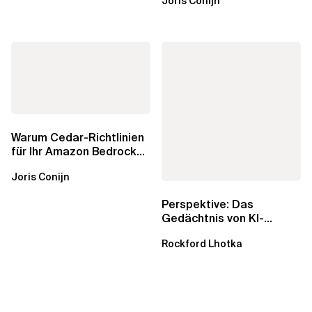
Joris Conijn
AgentCore...
Warum Cedar-Richtlinien
für Ihr Amazon Bedrock
AgentCore Gateway
Joris Conijn
wichtig sind
Perspektive: Das
Gedächtnis von KI-
Agenten – Einblicke aus
Rockford Lhotka
dem...