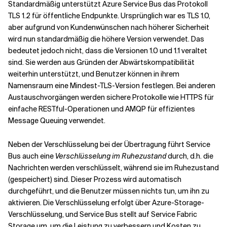
Standardmäßig unterstützt Azure Service Bus das Protokoll
TLS 1.2 für öffentliche Endpunkte. Ursprünglich war es TLS 1.0,
aber aufgrund von Kundenwünschen nach höherer Sicherheit
wird nun standardmäßig die höhere Version verwendet. Das
bedeutet jedoch nicht, dass die Versionen 1.0 und 1.1 veraltet
sind. Sie werden aus Gründen der Abwärtskompatibilität
weiterhin unterstützt, und Benutzer können in ihrem
Namensraum eine Mindest-TLS-Version festlegen. Bei anderen
Austauschvorgängen werden sichere Protokolle wie HTTPS für
einfache RESTful-Operationen und AMQP für effizientes
Message Queuing verwendet.
Neben der Verschlüsselung bei der Übertragung führt Service
Bus auch eine
Verschlüsselung im Ruhezustand
durch, d.h. die
Nachrichten werden verschlüsselt, während sie im Ruhezustand
(gespeichert) sind. Dieser Prozess wird automatisch
durchgeführt, und die Benutzer müssen nichts tun, um ihn zu
aktivieren. Die Verschlüsselung erfolgt über Azure-Storage-
Verschlüsselung, und Service Bus stellt auf Service Fabric
Storage um, um die Leistung zu verbessern und Kosten zu