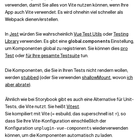
verwenden, damit Sie alles von Vite nutzen können, wenn Ihre
App auch Vite verwendet. Es wird ohnehin viel schneller als
Webpack dienen/erstellen.
In
Jest
würden Sie wahrscheinlich
Vue Test Utils
oder
Testing
Library
verwenden. Es gibt eine
global.components
Einstellung,
um Komponenten global zu registrieren. Sie können dies
pro
Test
oder
für Ihre gesamte Testsuite
tun.
Die Komponenten, die Sie in Ihren Tests nicht rendern wollen,
werden
stubbed
(oder Sie verwenden
shallowMount
, wovon
ich
aber abrate
).
Ähnlich wie bei Storybook gibt es auch eine Alternative für Unit-
Tests, die Vite nutzt. Sie heißt
Vitest
.
Sie kompiliert mit Vite (= esbuild, das superschnell ist ⚡️), so
dass Sie Ihre Vite-Konfiguration einschließlich der
Konfiguration
wiederverwenden
unplugin-vue-components
können, um die Komponenten automatisch zu laden.