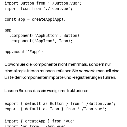
import Button from './Button.vue';

import Icon from './Icon.vue'; 

const app = createApp(App);

app

  .component('AppButton', Button)

  .component('AppIcon', Icon);

app.mount('#app')
Obwohl Sie die Komponente nicht mehrmals, sondern nur
einmal registrieren müssen, müssen Sie
dennoch
manuell eine
Liste der Komponentenimporte und -registrierungen führen.
Lassen Sie uns das ein wenig umstrukturieren:
export { default as Button } from './Button.vue';

export { default as Icon } from './Icon.vue';
import { createApp } from 'vue';

import App from './App.vue';
