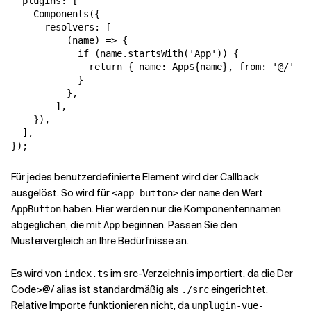
  plugins: [

    Components({

      resolvers: [

          (name) => {

            if (name.startsWith('App')) {

              return { name: 
App${name}
, from: '@/' };

            }

          },

        ],

    }),

  ],

});
Für jedes benutzerdefinierte Element wird der Callback
ausgelöst. So wird für
der
den Wert
<app-button>
name
haben. Hier werden nur die Komponentennamen
AppButton
abgeglichen, die mit
beginnen. Passen Sie den
App
Mustervergleich an Ihre Bedürfnisse an.
Es wird von
im src-Verzeichnis importiert, da die
Der
index.ts
Code>@/ alias ist standardmäßig als
eingerichtet.
./src
Relative Importe funktionieren nicht, da
unplugin-vue-