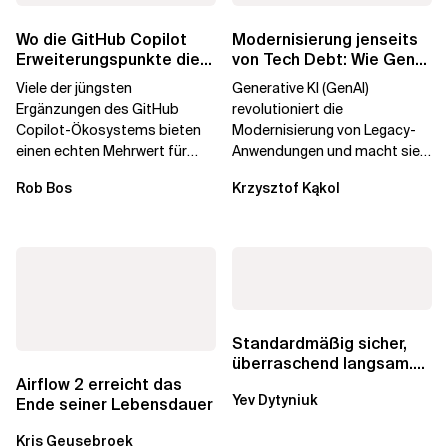
Wo die GitHub Copilot
Modernisierung jenseits
Erweiterungspunkte die
von Tech Debt: Wie GenAI
Governance brechen
die
Viele der jüngsten
Generative KI (GenAI)
Unternehmenstransformatio
Ergänzungen des GitHub
revolutioniert die
Copilot-Ökosystems bieten
Modernisierung von Legacy-
einen echten Mehrwert für
Anwendungen und macht sie
einzelne Entwickler, erweitern
schneller und kostengünstiger.
Rob Bos
Krzysztof Kąkol
aber auch die...
Durch die Automatisierung...
Standardmäßig sicher,
überraschend langsam.
Was AWS vergessen hat,
Airflow 2 erreicht das
Yev Dytyniuk
über die RDS...
Ende seiner Lebensdauer
Kris Geusebroek