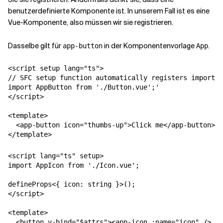
benutzerdefinierte Komponente ist. In unserem Fall ist es eine
Vue-Komponente, also müssen wir sie registrieren.
Verwandte Themen
Dasselbe gilt für
in der Komponentenvorlage
.
app-button
App
<script setup lang="ts">

// SFC setup function automatically registers imported
import AppButton from './Button.vue';'

</script>

<template>

  <app-button icon="thumbs-up">Click me</app-button>

<script lang="ts" setup>

import AppIcon from './Icon.vue';

defineProps<{ icon: string }>();

</script>

<template>

  <button v-bind="$attrs"><app-icon :name="icon" /> <s