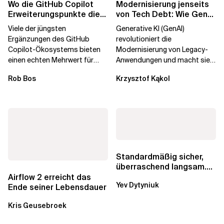
Wo die GitHub Copilot
Modernisierung jenseits
Erweiterungspunkte die
von Tech Debt: Wie GenAI
Governance brechen
die
Viele der jüngsten
Generative KI (GenAI)
Unternehmenstransformatio
Ergänzungen des GitHub
revolutioniert die
Copilot-Ökosystems bieten
Modernisierung von Legacy-
einen echten Mehrwert für
Anwendungen und macht sie
einzelne Entwickler, erweitern
schneller und kostengünstiger.
Rob Bos
Krzysztof Kąkol
aber auch die...
Durch die Automatisierung...
Standardmäßig sicher,
überraschend langsam.
Was AWS vergessen hat,
Airflow 2 erreicht das
Yev Dytyniuk
über die RDS...
Ende seiner Lebensdauer
Kris Geusebroek