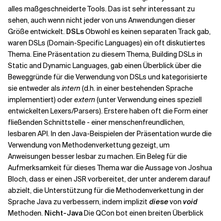
alles maßgeschneiderte Tools. Das ist sehr interessant zu
sehen, auch wenn nicht jeder von uns Anwendungen dieser
Größe entwickelt.
DSLs
Obwohl es keinen separaten Track gab,
waren DSLs (Domain-Specific Languages) ein oft diskutiertes
Thema. Eine Präsentation zu diesem Thema, Building DSLs in
Static and Dynamic Languages, gab einen Überblick über die
Beweggründe für die Verwendung von DSLs und kategorisierte
sie entweder als
intern
(d.h. in einer bestehenden Sprache
implementiert) oder
extern
(unter Verwendung eines speziell
entwickelten Lexers/Parsers). Erstere haben oft die Form einer
fließenden Schnittstelle - einer menschenfreundlichen,
lesbaren API. In den Java-Beispielen der Präsentation wurde die
Verwendung von Methodenverkettung gezeigt, um
Anweisungen besser lesbar zu machen. Ein Beleg für die
Aufmerksamkeit für dieses Thema war die Aussage von Joshua
Bloch, dass er einen JSR vorbereitet, der unter anderem darauf
abzielt, die Unterstützung für die Methodenverkettung in der
Sprache Java zu verbessern, indem implizit
diese
von
void
Methoden.
Nicht-Java
Die QCon bot einen breiten Überblick