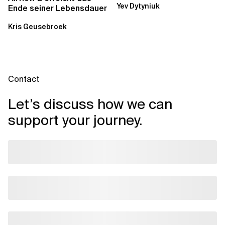
Yev Dytyniuk
über die RDS...
Ende seiner Lebensdauer
Kris Geusebroek
Contact
Let’s discuss how we can
support your journey.