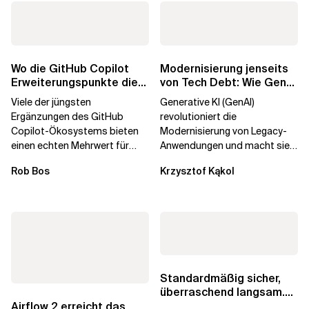
Wo die GitHub Copilot
Modernisierung jenseits
Erweiterungspunkte die
von Tech Debt: Wie GenAI
Governance brechen
die
Viele der jüngsten
Generative KI (GenAI)
Unternehmenstransformatio
Ergänzungen des GitHub
revolutioniert die
Copilot-Ökosystems bieten
Modernisierung von Legacy-
einen echten Mehrwert für
Anwendungen und macht sie
einzelne Entwickler, erweitern
schneller und kostengünstiger.
Rob Bos
Krzysztof Kąkol
aber auch die...
Durch die Automatisierung...
Standardmäßig sicher,
überraschend langsam.
Was AWS vergessen hat,
Airflow 2 erreicht das