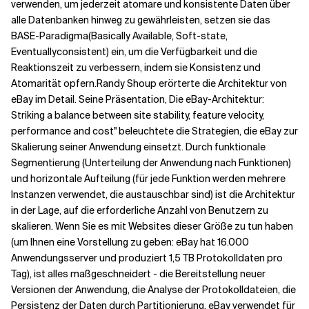
verwenden, um jederzeit atomare und konsistente Daten über
alle Datenbanken hinweg zu gewährleisten, setzen sie das
Verwandte Themen
BASE-Paradigma
(Basically
Available
,
Soft-state
,
Eventually
consistent) ein, um die Verfügbarkeit und die
Reaktionszeit zu verbessern, indem sie Konsistenz und
Atomarität opfern.
Randy Shoup erörterte die Architektur von
eBay im Detail. Seine Präsentation, Die eBay-Architektur:
Striking a balance between site stability, feature velocity,
performance and cost" beleuchtete die Strategien, die eBay zur
Skalierung seiner Anwendung einsetzt. Durch
funktionale
Segmentierung
(Unterteilung der Anwendung nach Funktionen)
und
horizontale Aufteilung
(für jede Funktion werden mehrere
Instanzen verwendet, die austauschbar sind) ist die Architektur
in der Lage, auf die erforderliche Anzahl von Benutzern zu
skalieren. Wenn Sie es mit Websites dieser Größe zu tun haben
(um Ihnen eine Vorstellung zu geben: eBay hat 16.000
Anwendungsserver und produziert 1,5 TB Protokolldaten
pro
Tag
), ist alles maßgeschneidert - die Bereitstellung neuer
Versionen der Anwendung, die Analyse der Protokolldateien, die
Persistenz der Daten durch Partitionierung, eBay verwendet für