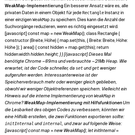
WeakMap-Implementierung
Ein besserer Ansatz wäre es, alle
privaten Daten in einem Objekt für jede
Instanz in
Rectangle
einer einzigen
zu speichern. Dies kann die Anzahl der
WeakMap
Suchvorgänge reduzieren, wenn es richtig eingesetzt wird.
[javascript] const map = new WeakMap(); class Rectangle {
constructor (Breite, Höhe) { map.set(this, { Breite: Breite, Höhe:
Höhe }); } area() { const hidden = map.get(this); return
hidden.width
hidden.height; } } [/javascript] Dieses Mal
benötigte Chrome ~89ms und verbrauchte ~21Mb Heap. Wie
erwartet, ist der Code schneller, da
und
weniger
set
get
aufgerufen werden. Interessanterweise ist der
Speicherverbrauch mehr oder weniger gleich geblieben,
obwohl wir weniger Objektreferenzen speichern. Vielleicht ein
Hinweis auf die interne Implementierung von
in
WeakMap
Chrome?
WeakMap-Implementierung mit Hilfsfunktionen
Um
die Lesbarkeit des obigen Codes zu verbessern, könnten wir
eine Hilfslib erstellen, die zwei Funktionen exportieren sollte:
und
, und zwar auf folgende Weise:
initInternal
internal
[javascript] const map = new WeakMap(); let initInternal =