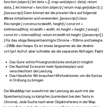
function (object) { let data = {}; map.set(object, data); return
data; }; let internal = function (object) { return map.get(object); };
[/javascript] Dann können wir die privaten Vars auf folgende
Weise initialisieren und verwenden: [javascript] class
Rectangle { constructor(width, height) { const int =
initInternal(this); int.width = width; int.height = height; } area() {
const int = internal(this); return int.width
int.height; [/javascript] }
} Für das obige Beispiel benötigte Chrome ~108ms und belegte
~23Mb des Heaps. Es ist etwas langsamer als der direkte
/
Aufruf, aber schneller als die separaten Abfragen.
Fazit
set
get
Das Gute: echte Privatgrundstücke sind jetzt möglich
Der Nachteil: Es kostet mehr Speicherplatz und
verschlechtert die Leistung
Das Hässliche: Wir brauchen Hilfsfunktionen, um die Syntax
in Ordnung zu bringen
Die WeakMap hat sowohl mit der Leistung als auch mit der
Speichernutzung zu kämpfen (zumindest bei den Tests in
Chrome). Jede Suche nach einer Objektreferenz in der Map