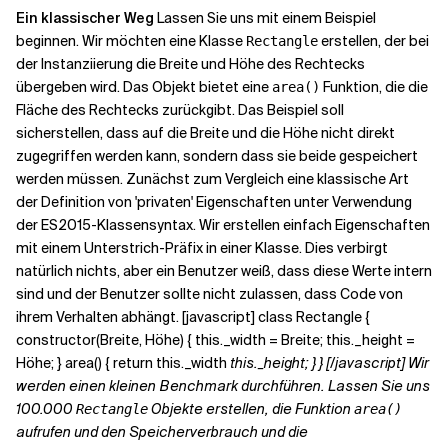
Ein klassischer Weg
Lassen Sie uns mit einem Beispiel
beginnen. Wir möchten eine Klasse
erstellen, der bei
Rectangle
Verwandte Themen
der Instanziierung die Breite und Höhe des Rechtecks
übergeben wird. Das Objekt bietet eine
Funktion, die die
area()
Fläche des Rechtecks zurückgibt. Das Beispiel soll
sicherstellen, dass auf die Breite und die Höhe nicht direkt
zugegriffen werden kann, sondern dass sie beide gespeichert
werden müssen. Zunächst zum Vergleich eine klassische Art
der Definition von 'privaten' Eigenschaften unter Verwendung
der ES2015-Klassensyntax. Wir erstellen einfach Eigenschaften
mit einem Unterstrich-Präfix in einer Klasse. Dies verbirgt
natürlich nichts, aber ein Benutzer weiß, dass diese Werte intern
sind und der Benutzer sollte nicht zulassen, dass Code von
ihrem Verhalten abhängt. [javascript] class Rectangle {
constructor(Breite, Höhe) { this._width = Breite; this._height =
Höhe; } area() { return this._width
this._height; } } [/javascript] Wir
werden einen kleinen Benchmark durchführen. Lassen Sie uns
100.000
Objekte erstellen, die Funktion
Rectangle
area()
aufrufen und den Speicherverbrauch und die