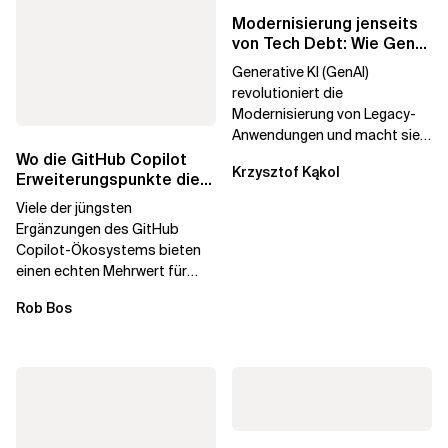
Modernisierung jenseits
von Tech Debt: Wie GenAI
die
Generative KI (GenAI)
Unternehmenstransformatio
revolutioniert die
Modernisierung von Legacy-
Anwendungen und macht sie
schneller und kostengünstiger.
Wo die GitHub Copilot
Krzysztof Kąkol
Durch die Automatisierung...
Erweiterungspunkte die
Governance brechen
Viele der jüngsten
Ergänzungen des GitHub
Copilot-Ökosystems bieten
einen echten Mehrwert für
einzelne Entwickler, erweitern
Rob Bos
aber auch die...