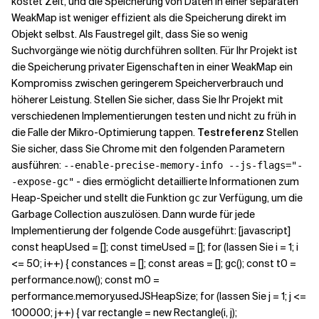
kostet Zeit, und die Speicherung von Daten in einer separaten
WeakMap ist weniger effizient als die Speicherung direkt im
Objekt selbst. Als Faustregel gilt, dass Sie so wenig
Suchvorgänge wie nötig durchführen sollten. Für Ihr Projekt ist
die Speicherung privater Eigenschaften in einer WeakMap ein
Kompromiss zwischen geringerem Speicherverbrauch und
höherer Leistung. Stellen Sie sicher, dass Sie Ihr Projekt mit
verschiedenen Implementierungen testen und nicht zu früh in
die Falle der Mikro-Optimierung tappen.
Testreferenz
Stellen
Sie sicher, dass Sie Chrome mit den folgenden Parametern
ausführen:
--enable-precise-memory-info --js-flags="-
- dies ermöglicht detaillierte Informationen zum
-expose-gc"
Heap-Speicher und stellt die Funktion
zur Verfügung, um die
gc
Garbage Collection auszulösen. Dann wurde für jede
Implementierung der folgende Code ausgeführt: [javascript]
const heapUsed = []; const timeUsed = []; for (lassen Sie i = 1; i
<= 50; i++) { constances = []; const areas = []; gc(); const t0 =
performance.now(); const m0 =
performance.memory.usedJSHeapSize; for (lassen Sie j = 1; j <=
100000; j++) { var rectangle = new Rectangle(i, j);