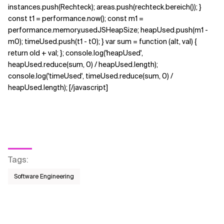
instances.push(Rechteck); areas.push(rechteck.bereich()); }
const t1 = performance.now(); const m1 =
performance.memory.usedJSHeapSize; heapUsed.push(m1 -
m0); timeUsed.push(t1 - t0); } var sum = function (alt, val) {
return old + val; }; console.log('heapUsed',
heapUsed.reduce(sum, 0) / heapUsed.length);
console.log('timeUsed', timeUsed.reduce(sum, 0) /
heapUsed.length); [/javascript]
Tags
:
Software Engineering