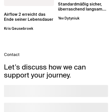
Standardmäßig sicher,
überraschend langsam.
Was AWS vergessen hat,
Airflow 2 erreicht das
Yev Dytyniuk
über die RDS...
Ende seiner Lebensdauer
Kris Geusebroek
Contact
Let’s discuss how we can
support your journey.