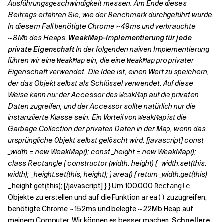
Ausführungsgeschwindigkeit messen. Am Ende dieses
Beitrags erfahren Sie, wie der Benchmark durchgeführt wurde.
In diesem Fall benötigte Chrome ~49ms und verbrauchte
~8Mb des Heaps.
WeakMap-Implementierung für jede
private Eigenschaft
In der folgenden naiven Implementierung
führen wir eine
ein, die eine
pro privater
WeakMap
WeakMap
Eigenschaft verwendet. Die Idee ist, einen Wert zu speichern,
der das Objekt selbst als Schlüssel verwendet. Auf diese
Weise kann nur der Accessor des
auf die privaten
WeakMap
Daten zugreifen, und der Accessor sollte natürlich nur die
instanziierte Klasse sein. Ein Vorteil von
ist die
WeakMap
Garbage Collection der privaten Daten in der Map, wenn das
ursprüngliche Objekt selbst gelöscht wird. [javascript] const
_width = new WeakMap(); const _height = new WeakMap();
class Rectangle { constructor (width, height) { _width.set(this,
width); _height.set(this, height); } area() { return _width.get(this)
_height.get(this); [/javascript] } } Um 100.000
Rectangle
Objekte zu erstellen und auf die Funktion
zuzugreifen,
area()
benötigte Chrome ~152ms und belegte ~22Mb Heap auf
meinem Computer. Wir können es besser machen.
Schnellere