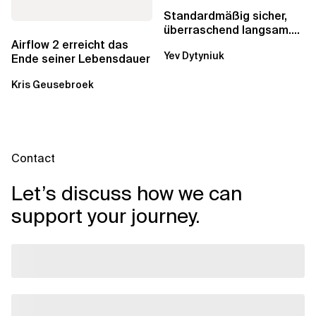
Standardmäßig sicher,
überraschend langsam.
Was AWS vergessen hat,
Airflow 2 erreicht das
Yev Dytyniuk
über die RDS...
Ende seiner Lebensdauer
Kris Geusebroek
Contact
Let’s discuss how we can
support your journey.