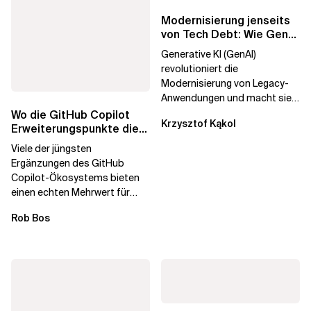
Modernisierung jenseits
von Tech Debt: Wie GenAI
die
Generative KI (GenAI)
Unternehmenstransformatio
revolutioniert die
Modernisierung von Legacy-
Anwendungen und macht sie
schneller und kostengünstiger.
Wo die GitHub Copilot
Krzysztof Kąkol
Durch die Automatisierung...
Erweiterungspunkte die
Governance brechen
Viele der jüngsten
Ergänzungen des GitHub
Copilot-Ökosystems bieten
einen echten Mehrwert für
einzelne Entwickler, erweitern
Rob Bos
aber auch die...