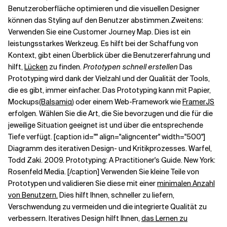
Benutzeroberfläche optimieren und die visuellen Designer
können das Styling auf den Benutzer abstimmen.
Zweitens:
Verwenden Sie eine Customer Journey Map. Dies ist ein
leistungsstarkes Werkzeug
. Es hilft bei der Schaffung von
Kontext, gibt einen Überblick über die Benutzererfahrung und
hilft,
Lücken
zu finden.
Prototypen schnell erstellen
Das
Prototyping wird dank der Vielzahl und der Qualität der Tools,
die es gibt, immer einfacher. Das Prototyping kann mit Papier,
Mockups
(Balsamiq
) oder einem Web-Framework wie
FramerJS
erfolgen. Wählen Sie die Art, die Sie bevorzugen und die für die
jeweilige Situation geeignet ist und über die entsprechende
Tiefe verfügt. [caption id="" align="aligncenter" width="500"]
Diagramm des iterativen Design- und Kritikprozesses. Warfel,
Todd Zaki. 2009. Prototyping: A Practitioner's Guide. New York:
Rosenfeld Media. [/caption] Verwenden Sie kleine Teile von
Prototypen und validieren Sie diese mit einer
minimalen Anzahl
von Benutzern.
Dies hilft Ihnen, schneller zu liefern,
Verschwendung zu vermeiden und die integrierte Qualität zu
verbessern. Iteratives Design hilft Ihnen,
das Lernen zu