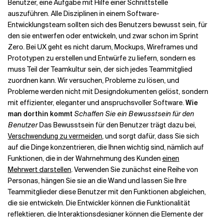
Benutzer, eine Aufgabe mit Hilfe einer Schnittstelle
auszuführen. Alle Disziplinen in einem Software-
Entwicklungsteam sollten sich des Benutzers bewusst sein, für
Verwandte Themen
den sie entwerfen oder entwickeln, und zwar schon im Sprint
Zero. Bei UX geht es nicht darum, Mockups, Wireframes und
Prototypen zu erstellen und Entwürfe zu liefern, sondern es
muss Teil der Teamkultur sein, der sich jedes Teammitglied
zuordnen kann. Wir versuchen, Probleme zu lösen, und
Probleme werden nicht mit Designdokumenten gelöst, sondern
mit effizienter, eleganter und anspruchsvoller Software.
Wie
man dorthin kommt
Schaffen Sie ein Bewusstsein für den
Benutzer
Das Bewusstsein für den Benutzer trägt dazu bei,
Verschwendung zu vermeiden
, und sorgt dafür, dass Sie sich
auf die Dinge konzentrieren, die Ihnen wichtig sind, nämlich auf
Funktionen, die in der Wahrnehmung des Kunden
einen
Mehrwert darstellen
. Verwenden Sie zunächst eine Reihe von
Personas, hängen Sie sie an die Wand und lassen Sie Ihre
Teammitglieder diese Benutzer mit den Funktionen abgleichen,
die sie entwickeln. Die Entwickler können die Funktionalität
reflektieren, die Interaktionsdesigner können die Elemente der