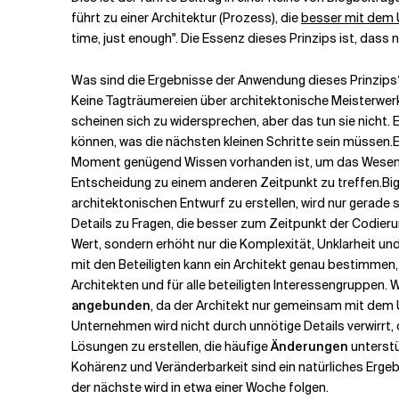
führt zu einer Architektur (Prozess), die
besser mit dem 
time, just enough
". Die Essenz dieses Prinzips ist, dass
Verwandte Themen
Was sind die Ergebnisse der Anwendung dieses Prinzips? 
Keine Tagträumereien über architektonische Meisterwerk
scheinen sich zu widersprechen, aber das tun sie nicht. 
können, was die nächsten kleinen Schritte sein müssen.
E
Moment genügend Wissen vorhanden ist, um das Wesentlic
Entscheidung zu einem anderen Zeitpunkt zu treffen.
Bi
architektonischen Entwurf zu erstellen, wird nur gerade
Details zu Fragen, die besser zum Zeitpunkt der Codier
Wert, sondern erhöht nur die Komplexität, Unklarheit und
mit den Beteiligten kann ein Architekt genau bestimmen,
Architekten und für alle beteiligten Interessengruppen. W
angebunden
, da der Architekt nur gemeinsam mit dem 
Unternehmen wird nicht durch unnötige Details verwirrt, 
Lösungen zu erstellen, die häufige
Änderungen
unterstü
Kohärenz und Veränderbarkeit sind ein natürliches Ergebn
der nächste wird in etwa einer Woche folgen.