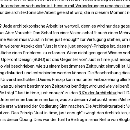
Unternehmen verbunden ist, besser mit Veränderungen umgehen kan
 nur die architektonische Arbeit geleistet wird, die in diesem Moment 
Jede architektonische Arbeit ist wertvoll, denn es wird nur das get
e. Aber Vorsicht: Das Schaffen einer Vision schafft auch einen Mehr
Eine Vision muss
"Just in time, just enough
" zur Verfügung stehen, um 
in weiterer Aspekt des
"Just in time, just enough"-Prinzips
ist, dass 
he eines Problems zu erfassen. Wenn nicht genügend Wissen vorhande
g Up Front Design (BUFD) ist das Gegenteil von
"Just in time, just eno
 so viel beschrieben, wie zu einem bestimmten Zeitpunkt sinnvoll is
ung diskutiert und entschieden werden können. Die Beschreibung die
 Unverständlichkeit.
Dieses Prinzip kann nur unter
Einbeziehung aller 
 was zu einem bestimmten Zeitpunkt benötigt wird und wie viel benöti
ie trägt "Just in time, just enough" zu den
3 K's der Architektur
bei? D
Unternehmen bestimmen kann, was zu diesem Zeitpunkt einen Mehrwert
die erst während der Codierung Sinn machen. Die Architekturarbeit "J
tzen. Das Prinzip "Just in time, just enough" zwingt den Architekten, 
is dieser Übung. Dies war der fünfte Beitrag in einer Reihe von Blogbe