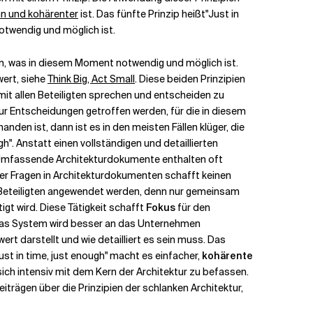
n und kohärenter
ist. Das fünfte Prinzip heißt
"Just in
notwendig und möglich ist.
an, was in diesem Moment notwendig und möglich ist.
wert, siehe
Think Big, Act Small
. Diese beiden Prinzipien
mit allen Beteiligten sprechen und entscheiden zu
nur Entscheidungen getroffen werden, für die in diesem
n ist, dann ist es in den meisten Fällen klüger, die
ugh
". Anstatt einen vollständigen und detaillierten
t. Umfassende Architekturdokumente enthalten oft
ser Fragen in Architekturdokumenten schafft keinen
Beteiligten
angewendet werden, denn nur gemeinsam
gt wird. Diese Tätigkeit schafft
Fokus
für den
as System wird besser an das Unternehmen
 darstellt und wie detailliert es sein muss. Das
ust in time, just enough" macht es einfacher,
kohärente
sich intensiv mit dem Kern der Architektur zu befassen.
iträgen über die Prinzipien der schlanken Architektur,