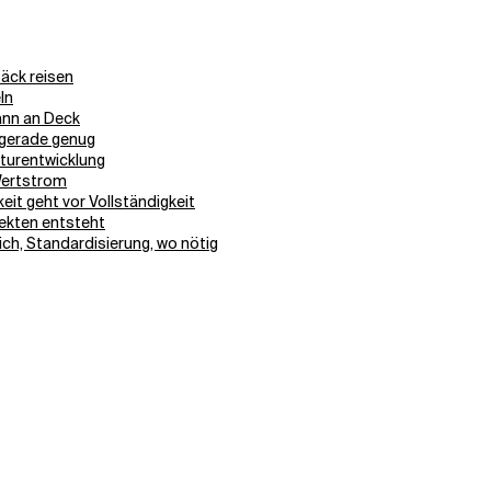
päck reisen
ln
Mann an Deck
, gerade genug
ekturentwicklung
 Wertstrom
eit geht vor Vollständigkeit
ojekten entsteht
lich, Standardisierung, wo nötig