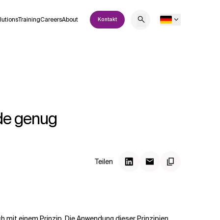
lutions
Training
Careers
About
Kontakt
ade genug
Teilen
ich mit einem Prinzip. Die Anwendung dieser Prinzipien