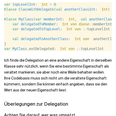
var
topLevelInt
:  
Int
=
0
Klasse
ClassWithDelegate
(
val
anotherClassInt
:  
Int
)
Klasse
MyClass
(
var
memberInt
:  
Int
,  
val
anotherClassI
var
delegatedToMember
:  
Int
von
diese
::
memberInt
var
delegatedToTopLevel
:  
Int
von
::
topLevelInt
val
delegatedToAnotherClass
:  
Int
von
  anotherClas
}
var
MyClass
.extDelegated:  
Int
von
::
topLevelInt
Ich finde die Delegation an eine andere Eigenschaft in derselben
Klasse sehr nützlich, wenn Sie eine bestimmte Eigenschaft als
veraltet markieren, sie aber noch eine Weile behalten wollen.
Ihre Codebasis muss sich nicht um die veraltete Eigenschaft
kümmern, sondern Sie können einfach angeben, dass sie den
Wert aus der neuen Eigenschaft liest.
Überlegungen zur Delegation
Achten Sie darauf, wer was umsetzt