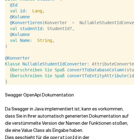
@Id
val
id
:  
Lang
,
@Kolumne
@Konvertieren
(Konverter  
=
  NullableStudentIdConvert
val
studentId
: StudentId?,
@Kolumne
val
Name
:  
String
,
)
@Konverter
Klasse
NullableStudentIdConverter
: AttributeConverter
<
Überschreiben Sie
Spaß
convertToDatabaseColumn
(stude
Überschreiben Sie
Spaß
convertToEntityAttribute
(id: 
}
Swagger OpenApi Dokumentation
Da Swagger in Java implementiert ist, kann es vorkommen,
dass Sie in Ihrer automatisch generierten Dokumentation auf
die verstümmelte Version der Namen der Funktionen stoßen,
die eine Value Class als Eingabe haben.
Dies geschieht für die
in der
operationId