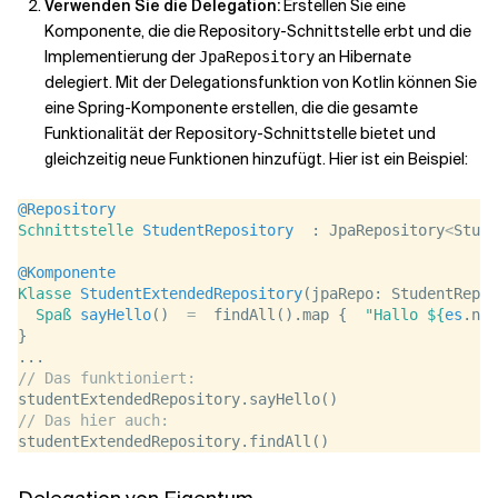
Verwenden Sie die Delegation:
Erstellen Sie eine
Komponente, die die Repository-Schnittstelle erbt und die
Implementierung der
an Hibernate
JpaRepository
delegiert. Mit der Delegationsfunktion von Kotlin können Sie
eine Spring-Komponente erstellen, die die gesamte
Funktionalität der Repository-Schnittstelle bietet und
gleichzeitig neue Funktionen hinzufügt. Hier ist ein Beispiel:
@Repository
Schnittstelle
StudentRepository
  : JpaRepository
<
Stude
@Komponente
Klasse
StudentExtendedRepository
(jpaRepo: StudentRepos
Spaß
sayHello
()  
=
  findAll().map {  
"Hallo ${
es
.nam
}
...
// Das funktioniert:
studentExtendedRepository.sayHello()
// Das hier auch:
studentExtendedRepository.findAll()