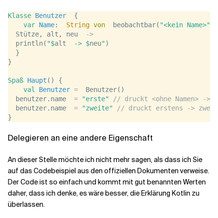
Klasse
Benutzer
  {
var
Name
:  
String
von
  beobachtbar(
"<kein Name>"
) 
  Stütze, alt, neu  
->
  println(
"$
alt
  -> $
neu
"
)
  }
}
Spaß
Haupt
() {
val
Benutzer
=
  Benutzer()
  benutzer.name  
=
"erste"
// druckt <ohne Namen> -> z
  benutzer.name  
=
"zweite"
// druckt erstens -> zweit
}
Delegieren an eine andere Eigenschaft
An dieser Stelle möchte ich nicht mehr sagen, als dass ich Sie
auf das Codebeispiel aus den offiziellen Dokumenten verweise.
Der Code ist so einfach und kommt mit gut benannten Werten
daher, dass ich denke, es wäre besser, die Erklärung Kotlin zu
überlassen.