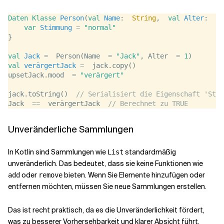
Daten
Klasse
Person
(
val
Name
:  
String
,  
val
Alter
:  
In
var
Stimmung
=
"normal"
}
val
Jack
=
  Person(Name  
=
"Jack"
, Alter  
=
1
)
val
verärgertJack
=
  jack.copy()
upsetJack.mood  
=
"verärgert"
jack.toString()  
// Serialisiert die Eigenschaft 'Stim
Jack  
==
  verärgertJack  
// Berechnet zu TRUE
Unveränderliche Sammlungen
In Kotlin sind Sammlungen wie
standardmäßig
List
unveränderlich. Das bedeutet, dass sie keine Funktionen wie
oder
bieten. Wenn Sie Elemente hinzufügen oder
add
remove
entfernen möchten, müssen Sie neue Sammlungen erstellen.
Das ist recht praktisch, da es die Unveränderlichkeit fördert,
was zu besserer Vorhersehbarkeit und klarer Absicht führt.