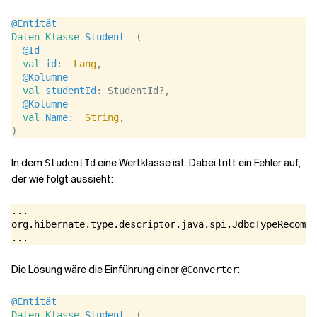
@Entität
Daten
Klasse
Student
  (
@Id
val
id
:  
Lang
,
@Kolumne
val
studentId
: StudentId?,
@Kolumne
val
Name
:  
String
,
)
In dem
eine Wertklasse ist. Dabei tritt ein Fehler auf,
StudentId
der wie folgt aussieht:
...

org.hibernate.type.descriptor.java.spi.JdbcTypeRecomme
Die Lösung wäre die Einführung einer
:
@Converter
@Entität
Daten
Klasse
Student
  (