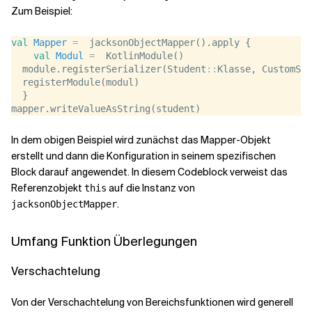
Zum Beispiel:
val
Mapper
=
  jacksonObjectMapper().apply {
val
Modul
=
  KotlinModule()
  module.registerSerializer(Student
::
Klasse, CustomStu
  registerModule(modul)
  }
mapper.writeValueAsString(student)
In dem obigen Beispiel wird zunächst das Mapper-Objekt
erstellt und dann die Konfiguration in seinem spezifischen
Block darauf angewendet. In diesem Codeblock verweist das
Referenzobjekt
auf die Instanz von
this
.
jacksonObjectMapper
Umfang Funktion Überlegungen
Verschachtelung
Von der Verschachtelung von Bereichsfunktionen wird generell