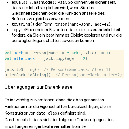
/
Paar. So können Sie sicher sein,
equals()
.hashCode()
dass der Inhalt verglichen wird, wenn Sie das
Gleichheitszeichen oder die Funktion anstelle des
Referenzvergleichs verwenden.
der Form
.
toString()
Person(name=John, age=42)
Einer meiner Favoriten, da er die Unveränderlichkeit
copy()
fördert, da Sie ein bestimmtes Objekt kopieren und nur die
benötigten Eigenschaften zuweisen können.
val
Jack
=
  Person(Name  
=
"Jack"
, Alter  
=
1
)
val
älterJack
=
  jack.copy(age  
=
2
)
jack.toString()  
// Person(name=Jack, Alter=1)
älterJack.toString()  
// Person(name=Jack, alter=2)
Überlegungen zur Datenklasse
Es ist wichtig zu verstehen, dass die oben genannten
Funktionen nur die Eigenschaften berücksichtigen, die im
Konstruktor von
definiert sind.
data class
Das bedeutet, dass sich der folgende Code entgegen den
Erwartungen einiger Leute verhalten könnte: