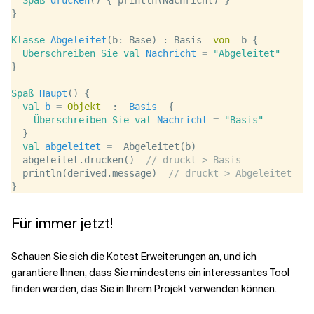
Spaß
drucken
() { println(Nachricht) }
}
Klasse
Abgeleitet
(b: Base) : Basis  
von
  b {
Überschreiben Sie
val
Nachricht
=
"Abgeleitet"
}
Spaß
Haupt
() {
val
b
=
Objekt
  :  
Basis
  {
Überschreiben Sie
val
Nachricht
=
"Basis"
  }
val
abgeleitet
=
  Abgeleitet(b)
  abgeleitet.drucken()  
// druckt > Basis
  println(derived.message)  
// druckt > Abgeleitet
}
Für immer jetzt!
Schauen Sie sich die
Kotest Erweiterungen
an, und ich
garantiere Ihnen, dass Sie mindestens ein interessantes Tool
finden werden, das Sie in Ihrem Projekt verwenden können.