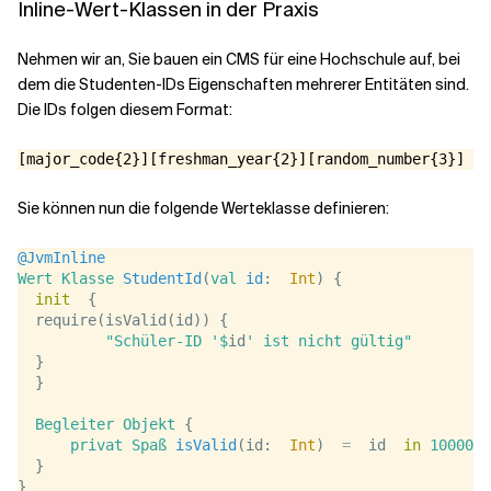
Inline-Wert-Klassen in der Praxis
Nehmen wir an, Sie bauen ein CMS für eine Hochschule auf, bei
dem die Studenten-IDs Eigenschaften mehrerer Entitäten sind.
Die IDs folgen diesem Format:
Sie können nun die folgende Werteklasse definieren:
@JvmInline
Wert
Klasse
StudentId
(
val
id
:  
Int
) {
init
  {
  require(isValid(id)) {
"Schüler-ID '$
id
' ist nicht gültig"
  }
  }
Begleiter
Objekt
{
privat
Spaß
isValid
(id:  
Int
)  
=
  id  
in
1000000
  }
}