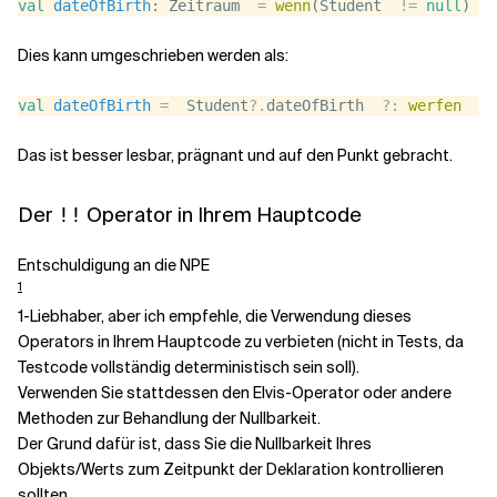
val
dateOfBirth
: Zeitraum  
=
wenn
(Student  
!=
null
) st
Dies kann umgeschrieben werden als:
val
dateOfBirth
=
  Student
?.
dateOfBirth  
?:
werfen
  Il
Das ist besser lesbar, prägnant und auf den Punkt gebracht.
Der
Operator in Ihrem Hauptcode
!!
Entschuldigung an die NPE
1
1-Liebhaber, aber ich empfehle, die Verwendung dieses
Operators in Ihrem Hauptcode zu verbieten (nicht in Tests, da
Testcode vollständig deterministisch sein soll).
Verwenden Sie stattdessen den Elvis-Operator oder andere
Methoden zur Behandlung der Nullbarkeit.
Der Grund dafür ist, dass Sie die Nullbarkeit Ihres
Objekts/Werts zum Zeitpunkt der Deklaration kontrollieren
sollten.