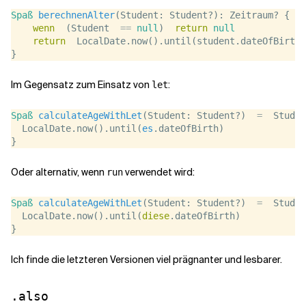
Spaß
berechnenAlter
(Student: Student?): Zeitraum? {  
wenn
  (Student  
==
null
)  
return
null
return
  LocalDate.now().until(student.dateOfBirth)
}
Im Gegensatz zum Einsatz von
:
let
Spaß
calculateAgeWithLet
(Student: Student?)  
=
  Studen
  LocalDate.now().until(
es
.dateOfBirth)  
}
Oder alternativ, wenn
verwendet wird:
run
Spaß
calculateAgeWithLet
(Student: Student?)  
=
  Studen
  LocalDate.now().until(
diese
.dateOfBirth)  
}
Ich finde die letzteren Versionen viel prägnanter und lesbarer.
.also