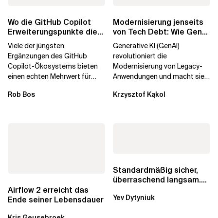
Wo die GitHub Copilot
Modernisierung jenseits
Erweiterungspunkte die
von Tech Debt: Wie GenAI
Governance brechen
die
Viele der jüngsten
Generative KI (GenAI)
Unternehmenstransformatio
Ergänzungen des GitHub
revolutioniert die
Copilot-Ökosystems bieten
Modernisierung von Legacy-
einen echten Mehrwert für
Anwendungen und macht sie
einzelne Entwickler, erweitern
schneller und kostengünstiger.
Rob Bos
Krzysztof Kąkol
aber auch die...
Durch die Automatisierung...
Standardmäßig sicher,
überraschend langsam.
Was AWS vergessen hat,
Airflow 2 erreicht das
Yev Dytyniuk
über die RDS...
Ende seiner Lebensdauer
Kris Geusebroek