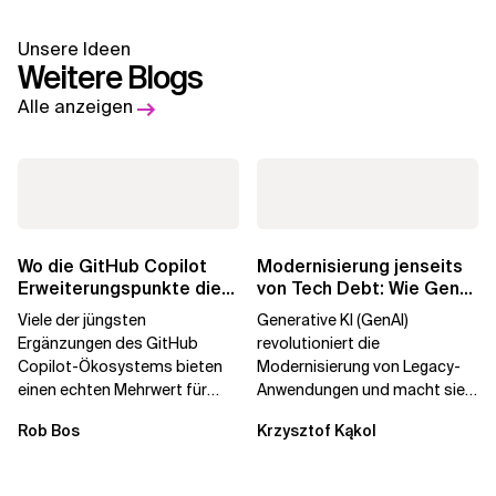
Unsere Ideen
Weitere Blogs
Alle anzeigen
Wo die GitHub Copilot
Modernisierung jenseits
Erweiterungspunkte die
von Tech Debt: Wie GenAI
Governance brechen
die
Viele der jüngsten
Generative KI (GenAI)
Unternehmenstransformatio
Ergänzungen des GitHub
revolutioniert die
Copilot-Ökosystems bieten
Modernisierung von Legacy-
einen echten Mehrwert für
Anwendungen und macht sie
einzelne Entwickler, erweitern
schneller und kostengünstiger.
Rob Bos
Krzysztof Kąkol
aber auch die...
Durch die Automatisierung...