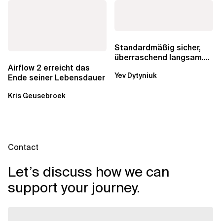
Standardmäßig sicher,
überraschend langsam.
Was AWS vergessen hat,
Airflow 2 erreicht das
Yev Dytyniuk
über die RDS...
Ende seiner Lebensdauer
Kris Geusebroek
Contact
Let’s discuss how we can
support your journey.