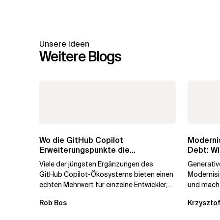
Unsere Ideen
Weitere Blogs
Wo die GitHub Copilot
Modernis
Erweiterungspunkte die
Debt: Wi
Governance brechen
Unterne
Viele der jüngsten Ergänzungen des
Generative
GitHub Copilot-Ökosystems bieten einen
Modernis
echten Mehrwert für einzelne Entwickler,
und macht
erweitern aber auch die...
kostengün
Rob Bos
Krzysztof
Automatis