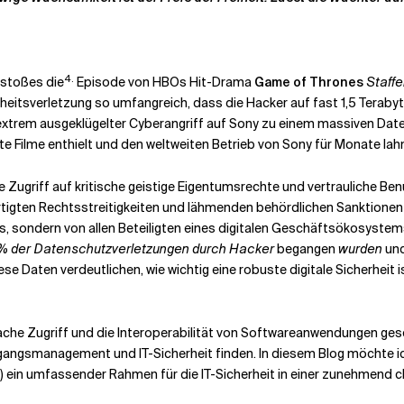
4.
rstoßes die
Episode von HBOs Hit-Drama
Game of Thrones
Staffel
rheitsverletzung so umfangreich, dass die Hacker auf fast 1,5 Terabyt
extrem ausgeklügelter Cyberangriff auf Sony zu einem massiven Daten
e Filme enthielt und den weltweiten Betrieb von Sony für Monate lah
e Zugriff auf kritische geistige Eigentumsrechte und vertrauliche 
igten Rechtsstreitigkeiten und lähmenden behördlichen Sanktionen
Os, sondern von allen Beteiligten eines digitalen Geschäftsökosyste
% der Datenschutzverletzungen durch Hacker
begangen
wurden
un
iese Daten verdeutlichen, wie wichtig eine robuste digitale Sicherheit
nfache Zugriff und die Interoperabilität von Softwareanwendungen g
angsmanagement und IT-Sicherheit finden. In diesem Blog möchte i
) ein umfassender Rahmen für die IT-Sicherheit in einer zunehmend