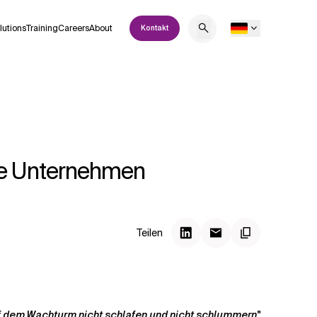
lutions
Training
Careers
About
Kontakt
tale Unternehmen
Teilen
auf dem Wachturm nicht schlafen und nicht schlummern"