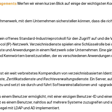
nagements
Werfen wir einen kurzen Blick auf einige der wichtigste
 Rahmenwerk, mit dem Unternehmen sicherstellen können, dass die
ric
 ein offenes Standard-Industrieprotokoll für den Zugriff auf und die 
col (IP)-Netzwerk. Verzeichnisdienste spielen eine Schlüsselrolle b
nste und Anwendungen in einem Netzwerk oder Unternehmen. Eine gän
nd Kennwörtern bereitzustellen, der es verschiedenen Anwendungen 
ist ein weit verbreitetes Kompendium von verzeichnisbasierten Ident
e, Zertifikatsdienste und Rechteverwaltungsdienste
. Ein Server, a
 zu und setzt sie durch und führt Softwareinstallationen und -upgrad
e es einem Benutzer ermöglicht, mit einer einzigen Benutzer-ID und 
 es einem Benutzer, nahtlos auf mehrere Systeme zuzugreifen und s
egel mit LDAP und AD implementiert.