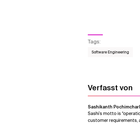
Tags
:
Software Engineering
Verfasst von
Sashikanth Pochimchar
Sashi’s motto is “operati
customer requirements, a