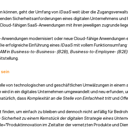
hen können, geht der Umfang von
IDaaS
weit über die Zugangsverwalt
enden Sicherheitsanforderungen eines digitalen Unternehmens und hi
Cloud-fähigen SaaS-Anwendungen mit ihren jeweiligen zugrunde lieg
y-Anwendungen modernisiert oder neue Cloud-fähige Anwendungen e
Die erfolgreiche Einführung eines
IDaaS
mit vollem Funktionsumfang w
IAM
in
Business-to-Business- (B2B), Business-to-Employee- (B2E
tstellung.
 sein
e Welle von technologischen und geschäftlichen Umwälzungen in eine
ird in ein digitales Unternehmen umgewandelt und neu erfunden, um
natürlich, dass
Komplexität an die Stelle von Einfachheit tritt
und
Offe
 finden, um einfach zu bleiben und dennoch nicht anfällig für Bedro
tale Sicherheit zu einem Kernstück der digitalen Strategie eines Unt
tle="Produktinnovation im Zeitalter der vernetzten Produkte und Dien