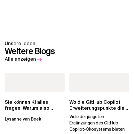
Unsere Ideen
Weitere Blogs
Alle anzeigen
Wo die GitHub Copilot
Sie können KI alles
Erweiterungspunkte die
fragen. Warum also
Governance brechen
lohnen sich Schulungen
Viele der jüngsten
Lysanne van Beek
noch?
Ergänzungen des GitHub
Copilot-Ökosystems bieten