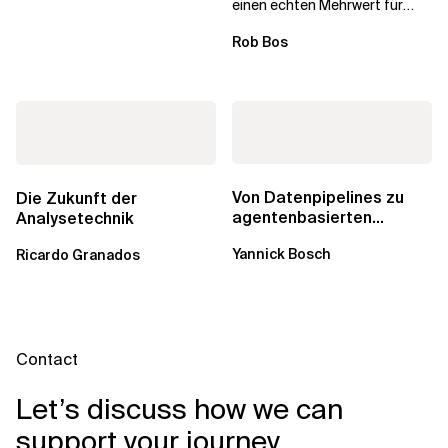
einen echten Mehrwert für
einzelne Entwickler, erweitern
Rob Bos
aber auch die...
Von Datenpipelines zu
Die Zukunft der
agentenbasierten
Analysetechnik
Workflows: Ein Wandel im
Yannick Bosch
Ricardo Granados
Analytics...
Contact
Let’s discuss how we can
support your journey.