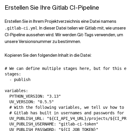
Erstellen Sie Ihre Gitlab CI-Pipeline
Erstellen Sie in Ihrem Projektverzeichnis eine Datei namens
. In dieser Datei teilen wir Gitlab mit, wie unsere
.gitlab-ci.yml
CI-Pipeline aussehen wird. Wir werden Git-Tags verwenden, um
unsere Versionsnummer zu bestimmen.
Kopieren Sie den folgenden Inhalt in die Datei:
# We can define multiple stages here, but for this exa
stages:  

  - publish  

variables:  

  PYTHON_VERSION: "3.13"  

  UV_VERSION: "0.5.5"  

  # With the following variables, we tell uv how to pu
  # Gitlab has built in usernames and passwords for pu
  UV_PUBLISH_URL: "${CI_API_V4_URL}/projects/${CI_PROJ
  UV_PUBLISH_USERNAME: "gitlab-ci-token"  

  UV_PUBLISH_PASSWORD: "${CI_JOB_TOKEN}"  
