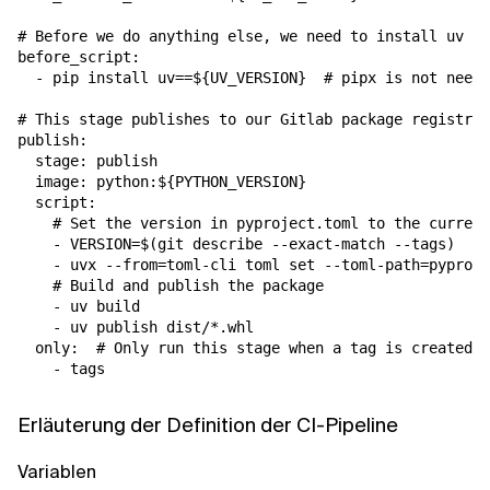
# Before we do anything else, we need to install uv

before_script:  

  - pip install uv==${UV_VERSION}  # pipx is not neede
# This stage publishes to our Gitlab package registry

publish:  

  stage: publish  

  image: python:${PYTHON_VERSION}

  script:  

    # Set the version in pyproject.toml to the current
    - VERSION=$(git describe --exact-match --tags)  

    - uvx --from=toml-cli toml set --toml-path=pyproje
    # Build and publish the package  

    - uv build  

    - uv publish dist/*.whl  

  only:  # Only run this stage when a tag is created/p
Erläuterung der Definition der CI-Pipeline
Variablen