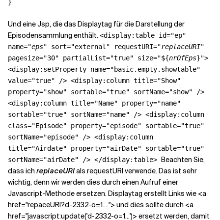
Und eine Jsp, die das Displaytag für die Darstellung der
Episodensammlung enthält.
<display:table id="ep"
name="
eps
" sort="external" requestURI="
replaceURI
"
pagesize="30" partialList="true" size="${
nrOfEps
}">
<display:setProperty name="basic.empty.showtable"
value="true" /> <display:column title="Show"
property="show" sortable="true" sortName="show" />
<display:column title="Name" property="name"
sortable="true" sortName="name" /> <display:column
class="Episode" property="episode" sortable="true"
sortName="episode" /> <display:column
title="Airdate" property="airDate" sortable="true"
Beachten Sie,
sortName="airDate" /> </display:table>
dass ich
replaceURI
als requestURI verwende. Das ist sehr
wichtig, denn wir werden dies durch einen Aufruf einer
Javascript-Methode ersetzen. Displaytag erstellt Links wie <a
href="repaceURI?d-2332-o=1...."> und dies sollte durch <a
href="javascript:update('d-2332-o=1...')> ersetzt werden, damit