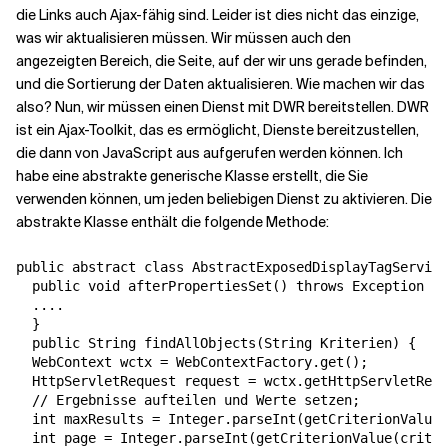
die Links auch Ajax-fähig sind. Leider ist dies nicht das einzige,
was wir aktualisieren müssen. Wir müssen auch den
angezeigten Bereich, die Seite, auf der wir uns gerade befinden,
und die Sortierung der Daten aktualisieren. Wie machen wir das
also? Nun, wir müssen einen Dienst mit DWR bereitstellen. DWR
ist ein Ajax-Toolkit, das es ermöglicht, Dienste bereitzustellen,
die dann von JavaScript aus aufgerufen werden können. Ich
habe eine abstrakte generische Klasse erstellt, die Sie
verwenden können, um jeden beliebigen Dienst zu aktivieren. Die
abstrakte Klasse enthält die folgende Methode:
public abstract class AbstractExposedDisplayTagService
  public void afterPropertiesSet() throws Exception {

  ....

  }

  public String findAllObjects(String Kriterien) {

  WebContext wctx = WebContextFactory.get();

  HttpServletRequest request = wctx.getHttpServletRequ
  // Ergebnisse aufteilen und Werte setzen;

  int maxResults = Integer.parseInt(getCriterionValue(
  int page = Integer.parseInt(getCriterionValue(criter