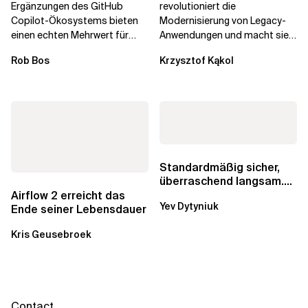
Ergänzungen des GitHub
revolutioniert die
Copilot-Ökosystems bieten
Modernisierung von Legacy-
einen echten Mehrwert für
Anwendungen und macht sie
einzelne Entwickler, erweitern
schneller und kostengünstiger.
Rob Bos
Krzysztof Kąkol
aber auch die...
Durch die Automatisierung...
Standardmäßig sicher,
überraschend langsam.
Was AWS vergessen hat,
Airflow 2 erreicht das
Yev Dytyniuk
über die RDS...
Ende seiner Lebensdauer
Kris Geusebroek
Contact