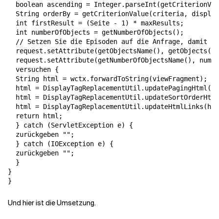
  boolean ascending = Integer.parseInt(getCriterionVal
  String orderBy = getCriterionValue(criteria, display
  int firstResult = (Seite - 1) * maxResults;

  int numberOfObjects = getNumberOfObjects();

  // Setzen Sie die Episoden auf die Anfrage, damit dw
  request.setAttribute(getObjectsName(), getObjects(fi
  request.setAttribute(getNumberOfObjectsName(), numbe
  versuchen {

  String html = wctx.forwardToString(viewFragment);

  html = DisplayTagReplacementUtil.updatePagingHtml(ht
  html = DisplayTagReplacementUtil.updateSortOrderHtml
  html = DisplayTagReplacementUtil.updateHtmlLinks(htm
  return html;

  } catch (ServletException e) {

  zurückgeben "";

  } catch (IOException e) {

  zurückgeben "";

  }

}

Und hier ist die Umsetzung.