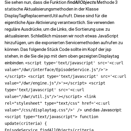
Sie sehen nun, dass die Funktion
findAllObjects
Methode 3
statische Aktualisierungsmethoden in der Klasse
DisplayTagReplacementUtil aufruft. Diese sind für die
eigentliche Ajax-Aktivierung verantwortlich. Sie verwenden
reguläre Ausdrücke, um die Links, die Sortierung usw. zu
aktualisieren. Schließlich müssen wir noch etwas JavaScript
hinzufügen, um die exponierten Servicemethoden aufrufen zu
können. Das folgende Stück Code sollte im Kopf der jsp
stehen, in die Sie die jsp mit dem oben gezeigten Displaytag
einbinden.
<script type='text/javascript' src='<c:url
value="/dwr/interface/EpisodeService.js"/>'>
</script> <script type='text/javascript' src='<c:url
value="/dwr/engine.js"/>'></script> <script
type='text/javascript' src='<c:url
value="/dwr/util.js"/>'></script> <link
rel="stylesheet" type="text/css" href='<c:url
und das Javascript:
value="/css/displaytag.css"/>' />
<script type="text/javascript"> function
update(criteria) {
EpisodeService.findAllObjects(criteria,