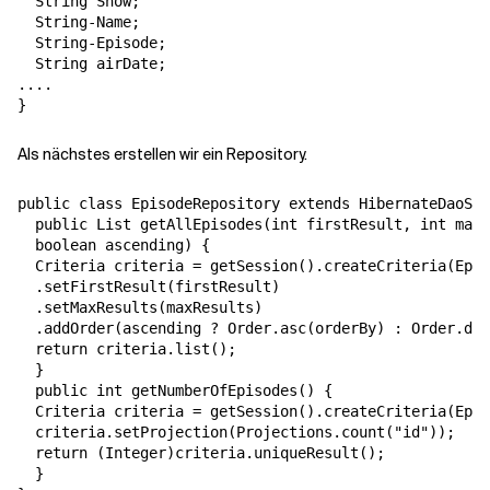
  String Show;

  String-Name;

  String-Episode;

  String airDate;

....

Als nächstes erstellen wir ein Repository.
public class EpisodeRepository extends HibernateDaoSup
  public List getAllEpisodes(int firstResult, int maxR
  boolean ascending) {

  Criteria criteria = getSession().createCriteria(Epis
  .setFirstResult(firstResult)

  .setMaxResults(maxResults)

  .addOrder(ascending ? Order.asc(orderBy) : Order.des
  return criteria.list();

  }

  public int getNumberOfEpisodes() {

  Criteria criteria = getSession().createCriteria(Epis
  criteria.setProjection(Projections.count("id"));

  return (Integer)criteria.uniqueResult();

  }
