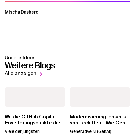
Mischa Dasberg
Unsere Ideen
Weitere Blogs
Alle anzeigen
Wo die GitHub Copilot
Modernisierung jenseits
Erweiterungspunkte die
von Tech Debt: Wie GenAI
Governance brechen
die
Viele der jüngsten
Generative KI (GenAI)
Unternehmenstransformatio