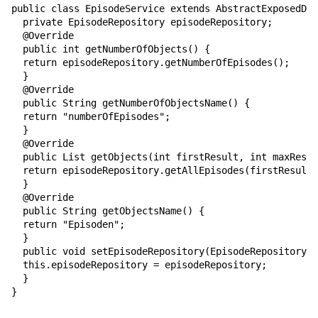
public class EpisodeService extends AbstractExposedDis
  private EpisodeRepository episodeRepository;

  @Override

  public int getNumberOfObjects() {

  return episodeRepository.getNumberOfEpisodes();

  }

  @Override

  public String getNumberOfObjectsName() {

  return "numberOfEpisodes";

  }

  @Override

  public List getObjects(int firstResult, int maxResul
  return episodeRepository.getAllEpisodes(firstResult,
  }

  @Override

  public String getObjectsName() {

  return "Episoden";

  }

  public void setEpisodeRepository(EpisodeRepository e
  this.episodeRepository = episodeRepository;

  }
