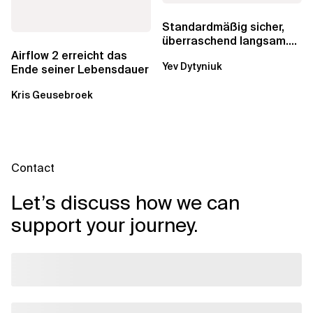
Standardmäßig sicher,
überraschend langsam.
Was AWS vergessen hat,
Airflow 2 erreicht das
Yev Dytyniuk
über die RDS...
Ende seiner Lebensdauer
Kris Geusebroek
Contact
Let’s discuss how we can
support your journey.