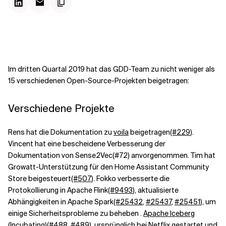
Kontextdateien
Im dritten Quartal 2019 hat das GDD-Team zu nicht weniger als
15 verschiedenen Open-Source-Projekten beigetragen:
Verschiedene Projekte
Rens hat die Dokumentation zu
voila
beigetragen
(#229
).
Vincent hat eine bescheidene Verbesserung der
Dokumentation von
Sense2Vec
(#72
) an
vorgenommen. Tim hat
Growatt-Unterstützung für den Home Assistant Community
Store beigesteuert
(#507
). Fokko verbesserte die
Protokollierung in Apache Flink
(#9493
), aktualisierte
Abhängigkeiten in Apache Spark
(#25432
,
#25437
,
#25451
), um
einige Sicherheitsprobleme zu beheben .
Apache Iceberg
(Incubating)
(#488
,
#489
), ursprünglich bei Netflix gestartet und