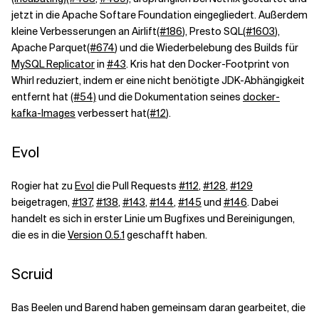
jetzt in die Apache Softare Foundation eingegliedert. Außerdem
kleine Verbesserungen an Airlift
(#186
), Presto SQL
(#1603
),
Verwandte Themen
Apache Parquet
(#674
) und die Wiederbelebung des Builds für
MySQL Replicator
in
#43
. Kris hat den Docker-Footprint von
Whirl reduziert, indem er eine nicht benötigte JDK-Abhängigkeit
entfernt hat
(#54)
und die Dokumentation seines
docker-
kafka-Images
verbessert hat
(#12
).
Evol
Rogier hat zu
Evol
die Pull Requests
#112
,
#128
,
#129
beigetragen,
#137
,
#138
,
#143
,
#144
,
#145
und
#146
. Dabei
handelt es sich in erster Linie um Bugfixes und Bereinigungen,
die es in die
Version 0.5.1
geschafft haben.
Scruid
Bas Beelen und Barend haben gemeinsam daran gearbeitet, die