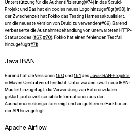
Unterstützung für die Authentifizierung
(#74
) in das
Scruid-
Projekt
und Bas hat ein cooles neues Logo hinzugefügt
(#68
). In
der Zwischenzeit hat Fokko das Testing Harness
aktualisiert,
um die neueste Version von Druid zu verwenden
(#69
). Barend
verbesserte die Ausnahmebehandlung von unerwarteten HTTP-
Statuscodes
(#67
,
#70
). Fokko hat einen fehlenden Testfall
hinzugefügt
(#71
)
Java IBAN
Barend hat die Versionen
1.6.0
und
1.6.1
des
Java-IBAN-Projekts
in Maven Central veröffentlicht. Unter wurden zwölf neue IBAN-
Muster hinzugefügt, die Verwendung von Referenzdaten
geklärt, potenziell sensible Informationen aus den
Ausnahmemeldungen bereinigt und einige kleinere Funktionen
der API hinzugefügt.
Apache Airflow