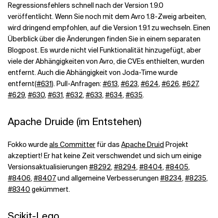
Regressionsfehlers schnell nach der Version 1.9.0
veröffentlicht. Wenn Sie noch mit dem Avro 1.8-Zweig arbeiten,
wird dringend empfohlen, auf die Version 1.9.1 zu wechseln. Einen
Überblick über die Änderungen finden Sie in einem separaten
Blogpost. Es wurde nicht viel Funktionalität hinzugefügt, aber
viele der Abhängigkeiten von Avro, die
CVEs
enthielten, wurden
entfernt. Auch die Abhängigkeit von Joda-Time wurde
entfernt
(#631
). Pull-Anfragen:
#613
,
#623
,
#624
,
#626
,
#627
,
#629
,
#630
,
#631
,
#632
,
#633
,
#634
,
#635
.
Apache Druide (im Entstehen)
Fokko wurde
als Committer
für das
Apache Druid
Projekt
akzeptiert! Er hat keine Zeit verschwendet und sich um einige
Versionsaktualisierungen
#8292
,
#8294
,
#8404
,
#8405
,
#8406
,
#8407
und allgemeine Verbesserungen
#8234
,
#8235
,
#8340
gekümmert.
Scikit-Lego