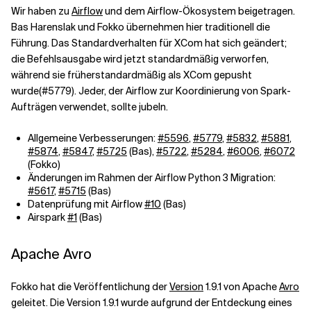
Wir haben zu
Airflow
und dem Airflow-Ökosystem beigetragen.
Bas Harenslak und Fokko übernehmen hier traditionell die
Führung
. Das Standardverhalten für XCom hat sich geändert;
die Befehlsausgabe wird jetzt standardmäßig verworfen,
während sie früher
standardmäßig als XCom gepusht
wurde
(#5779
). Jeder, der Airflow zur Koordinierung von Spark-
Aufträgen verwendet, sollte jubeln.
Allgemeine Verbesserungen:
#5596
,
#5779
,
#5832
,
#5881
,
#5874
,
#5847
,
#5725
(Bas),
#5722
,
#5284
,
#6006
,
#6072
(Fokko)
Änderungen im Rahmen der Airflow Python 3 Migration:
#5617
,
#5715
(Bas)
Datenprüfung mit Airflow
#10
(Bas)
Airspark
#1
(Bas)
Apache Avro
Fokko hat die Veröffentlichung der
Version
1.9.1 von Apache
Avro
geleitet. Die Version 1.9.1 wurde aufgrund der Entdeckung eines