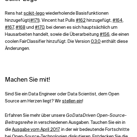
Rens hat
scikit-lego
wiederholende Basisfunktionen
hinzugefügt
(#171
). Vincent hat Pulls
#162
hinzugefügt,
#164
,
#167
,
#168
und
#170
, bei denen es sich hauptsächlich um
Hausarbeiten handelt, sowie die Überarbeitung
#156
, die einen
coolen FairClassifier hinzufügt. Die Version
0.3.0
enthält diese
Änderungen.
Machen Sie mit!
Sind Sie ein Data Engineer oder Data Scientist, dem Open
Source am Herzen liegt? Wir
stellen ein
!
Erfahren Sie mehr über unsere
GoDataDriven Open-Source-
Beitragsreihe
in verschiedenen Ausgaben. Tauchen Sie ein in
die
Ausgabe vom April 2017
, in der wir bedeutende Fortschritte
bei Open-Source-Technologien diskutieren. Entdecken Sie die