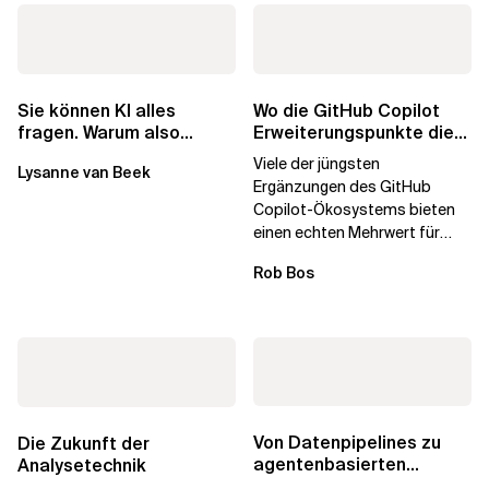
Wo die GitHub Copilot
Sie können KI alles
Erweiterungspunkte die
fragen. Warum also
Governance brechen
lohnen sich Schulungen
Viele der jüngsten
Lysanne van Beek
noch?
Ergänzungen des GitHub
Copilot-Ökosystems bieten
einen echten Mehrwert für
einzelne Entwickler, erweitern
Rob Bos
aber auch die...
Von Datenpipelines zu
Die Zukunft der
agentenbasierten
Analysetechnik
Workflows: Ein Wandel im