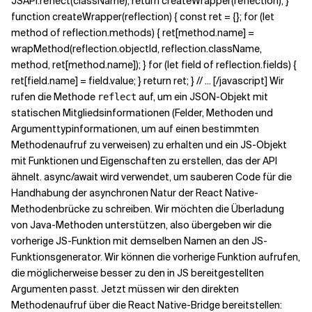
JSAPI.reflect(className); return createWrapper(reflection); }
function createWrapper(reflection) { const ret = {}; for (let
method of reflection.methods) { ret[method.name] =
wrapMethod(reflection.objectId, reflection.className,
method, ret[method.name]); } for (let field of reflection.fields) {
ret[field.name] = field.value; } return ret; } // ... [/javascript] Wir
rufen die Methode
auf, um ein JSON-Objekt mit
reflect
statischen Mitgliedsinformationen (Felder, Methoden und
Argumenttypinformationen, um auf einen bestimmten
Methodenaufruf zu verweisen) zu erhalten und ein JS-Objekt
mit Funktionen und Eigenschaften zu erstellen, das der API
ähnelt. async/await wird verwendet, um sauberen Code für die
Handhabung der asynchronen Natur der React Native-
Methodenbrücke zu schreiben. Wir möchten die Überladung
von Java-Methoden unterstützen, also übergeben wir die
vorherige JS-Funktion mit demselben Namen an den JS-
Funktionsgenerator. Wir können die vorherige Funktion aufrufen,
die möglicherweise besser zu den in JS bereitgestellten
Argumenten passt. Jetzt müssen wir den direkten
Methodenaufruf über die React Native-Bridge bereitstellen: