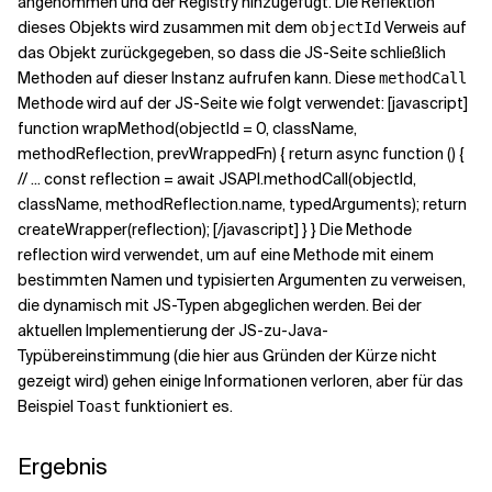
angenommen und der Registry hinzugefügt. Die Reflektion
dieses Objekts wird zusammen mit dem
Verweis auf
objectId
das Objekt zurückgegeben, so dass die JS-Seite schließlich
Methoden auf dieser Instanz aufrufen kann. Diese
methodCall
Methode wird auf der JS-Seite wie folgt verwendet: [javascript]
function wrapMethod(objectId = 0, className,
methodReflection, prevWrappedFn) { return async function () {
// ... const reflection = await JSAPI.methodCall(objectId,
className, methodReflection.name, typedArguments); return
createWrapper(reflection); [/javascript] } } Die Methode
reflection wird verwendet, um auf eine Methode mit einem
bestimmten Namen und typisierten Argumenten zu verweisen,
die dynamisch mit JS-Typen abgeglichen werden. Bei der
aktuellen Implementierung der JS-zu-Java-
Typübereinstimmung (die hier aus Gründen der Kürze nicht
gezeigt wird) gehen einige Informationen verloren, aber für das
Beispiel
funktioniert es.
Toast
Ergebnis