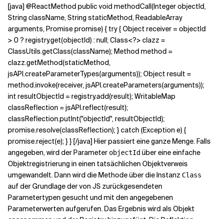
[java] @ReactMethod public void methodCall(Integer objectId,
String className, String staticMethod, ReadableArray
arguments, Promise promise) { try { Object receiver = objectId
> 0 ? registry.get(objectId) : null; Class<?> clazz =
ClassUtils.getClass(className); Method method =
clazz.getMethod(staticMethod,
jsAPI.createParameterTypes(arguments)); Object result =
method.invoke(receiver, jsAPI.createParameters(arguments));
int resultObjectId = registry.add(result); WritableMap
classReflection = jsAPI.reflect(result);
classReflection.putInt("objectId", resultObjectId);
promise.resolve(classReflection); } catch (Exception e) {
promise.reject(e); } } [/java] Hier passiert eine ganze Menge. Falls
angegeben, wird der Parameter
über eine einfache
objectId
Objektregistrierung in einen tatsächlichen Objektverweis
umgewandelt. Dann wird die Methode über die Instanz
Class
auf der Grundlage der von JS zurückgesendeten
Parametertypen gesucht und mit den angegebenen
Parameterwerten aufgerufen. Das Ergebnis wird als Objekt