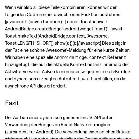
Wenn wir also all diese Teile kombinieren, können wir den
folgenden Code in einer asynchronen Funktion ausführen:
[javascript] (async function () { const Toast = await
AndroidBridge.createBridge('android.widget.Toast')); (await
Toast.makeText(AndroidBridge.context, 'Awesome',
Toast.LENGTH_SHORT)).show(); })(); [/javascript] Dies zeigt in
der Tat eine schöne 'Awesome'-Meldung für eine kurze Zeit an.
Wir haben eine spezielle
Referenz
AndroidBridge.context
hinzugefügt, die auf die aktuelle Kontextinstanz innerhalb der
Aktivität verweist. Außerdem müssen wir jeden
createBridge
und dynamisch erzeugten Aufruf mit
umhüllen, da die
await
asynchrone API dies erfordert.
Fazit
Der Aufbau einer dynamisch generierten JS-API unter
Verwendung der Bridge von React Native ist möglich
(zumindest für Android). Die Verwendung einer solchen Brücke