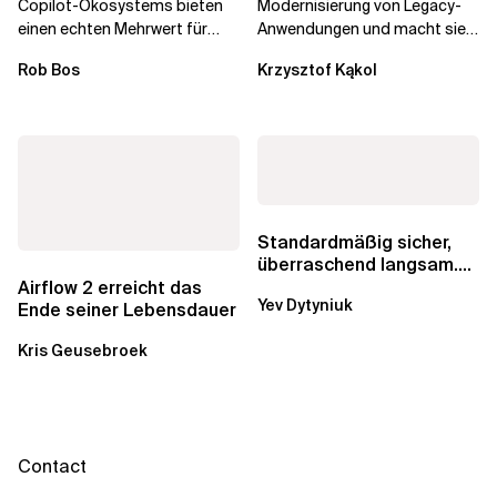
Copilot-Ökosystems bieten
Modernisierung von Legacy-
einen echten Mehrwert für
Anwendungen und macht sie
einzelne Entwickler, erweitern
schneller und kostengünstiger.
Rob Bos
Krzysztof Kąkol
aber auch die...
Durch die Automatisierung...
Standardmäßig sicher,
überraschend langsam.
Was AWS vergessen hat,
Airflow 2 erreicht das
Yev Dytyniuk
über die RDS...
Ende seiner Lebensdauer
Kris Geusebroek
Contact