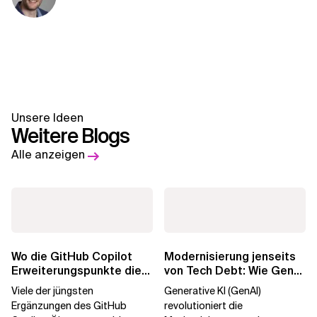
Unsere Ideen
Weitere Blogs
Alle anzeigen
Wo die GitHub Copilot
Modernisierung jenseits
Erweiterungspunkte die
von Tech Debt: Wie GenAI
Governance brechen
die
Viele der jüngsten
Generative KI (GenAI)
Unternehmenstransformatio
Ergänzungen des GitHub
revolutioniert die