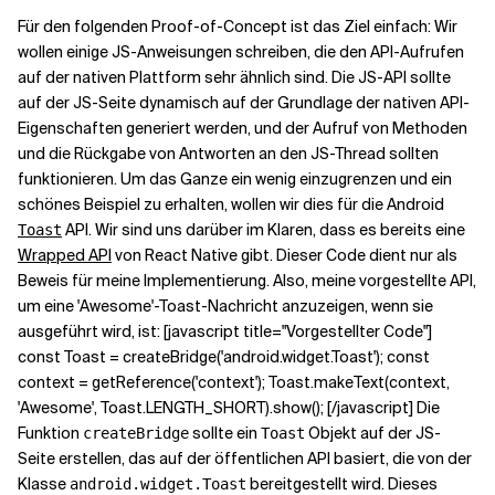
Für den folgenden Proof-of-Concept ist das Ziel einfach: Wir
wollen einige JS-Anweisungen schreiben, die den API-Aufrufen
Verwandte Themen
auf der nativen Plattform sehr ähnlich sind. Die JS-API sollte
auf der JS-Seite dynamisch auf der Grundlage der nativen API-
Eigenschaften generiert werden, und der Aufruf von Methoden
und die Rückgabe von Antworten an den JS-Thread sollten
funktionieren. Um das Ganze ein wenig einzugrenzen und ein
schönes Beispiel zu erhalten, wollen wir dies für die Android
API. Wir sind uns darüber im Klaren, dass es bereits eine
Toast
Wrapped API
von React Native gibt. Dieser Code dient nur als
Beweis für meine Implementierung. Also, meine vorgestellte API,
um eine 'Awesome'-Toast-Nachricht anzuzeigen, wenn sie
ausgeführt wird, ist: [javascript title="Vorgestellter Code"]
const Toast = createBridge('android.widget.Toast'); const
context = getReference('context'); Toast.makeText(context,
'Awesome', Toast.LENGTH_SHORT).show(); [/javascript] Die
Funktion
sollte ein
Objekt auf der JS-
createBridge
Toast
Seite erstellen, das auf der öffentlichen API basiert, die von der
Klasse
bereitgestellt wird. Dieses
android.widget.Toast