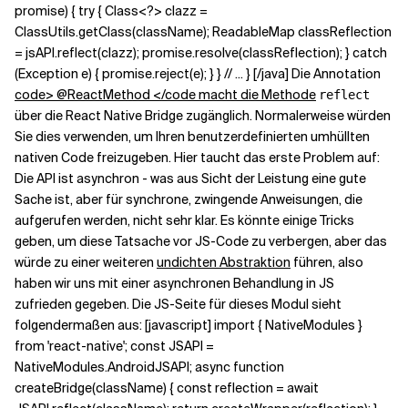
promise) { try { Class<?> clazz =
ClassUtils.getClass(className); ReadableMap classReflection
= jsAPI.reflect(clazz); promise.resolve(classReflection); } catch
(Exception e) { promise.reject(e); } } // ... } [/java] Die Annotation
code> @ReactMethod </code macht die Methode
reflect
über die React Native Bridge zugänglich. Normalerweise würden
Sie dies verwenden, um Ihren benutzerdefinierten umhüllten
nativen Code freizugeben. Hier taucht das erste Problem auf:
Die API ist asynchron - was aus Sicht der Leistung eine gute
Sache ist, aber für synchrone, zwingende Anweisungen, die
aufgerufen werden, nicht sehr klar. Es könnte einige Tricks
geben, um diese Tatsache vor JS-Code zu verbergen, aber das
würde zu einer weiteren
undichten Abstraktion
führen, also
haben wir uns mit einer asynchronen Behandlung in JS
zufrieden gegeben. Die JS-Seite für dieses Modul sieht
folgendermaßen aus: [javascript] import { NativeModules }
from 'react-native'; const JSAPI =
NativeModules.AndroidJSAPI; async function
createBridge(className) { const reflection = await