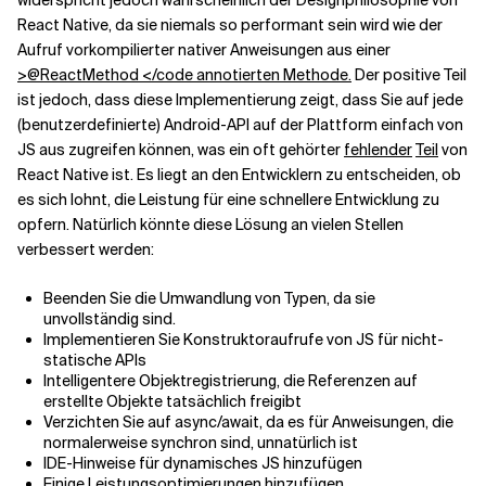
widerspricht jedoch wahrscheinlich der Designphilosophie von
React Native, da sie niemals so performant sein wird wie der
Aufruf vorkompilierter nativer Anweisungen aus einer
>@ReactMethod </code annotierten Methode.
Der positive Teil
ist jedoch, dass diese Implementierung zeigt, dass Sie auf jede
(benutzerdefinierte) Android-API auf der Plattform einfach von
JS aus zugreifen können, was ein oft gehörter
fehlender
Teil
von
React Native ist. Es liegt an den Entwicklern zu entscheiden, ob
es sich lohnt, die Leistung für eine schnellere Entwicklung zu
opfern. Natürlich könnte diese Lösung an vielen Stellen
verbessert werden:
Beenden Sie die Umwandlung von Typen, da sie
unvollständig sind.
Implementieren Sie Konstruktoraufrufe von JS für nicht-
statische APIs
Intelligentere Objektregistrierung, die Referenzen auf
erstellte Objekte tatsächlich freigibt
Verzichten Sie auf async/await, da es für Anweisungen, die
normalerweise synchron sind, unnatürlich ist
IDE-Hinweise für dynamisches JS hinzufügen
Einige Leistungsoptimierungen hinzufügen