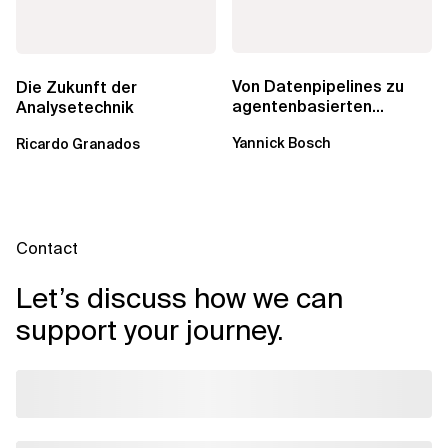
Von Datenpipelines zu
Die Zukunft der
agentenbasierten
Analysetechnik
Workflows: Ein Wandel im
Yannick Bosch
Ricardo Granados
Analytics...
Contact
Let’s discuss how we can
support your journey.