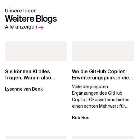
Unsere Ideen
Weitere Blogs
Alle anzeigen
Wo die GitHub Copilot
Sie können KI alles
Erweiterungspunkte die
fragen. Warum also
Governance brechen
lohnen sich Schulungen
Viele der jüngsten
Lysanne van Beek
noch?
Ergänzungen des GitHub
Copilot-Ökosystems bieten
einen echten Mehrwert für
einzelne Entwickler, erweitern
Rob Bos
aber auch die...