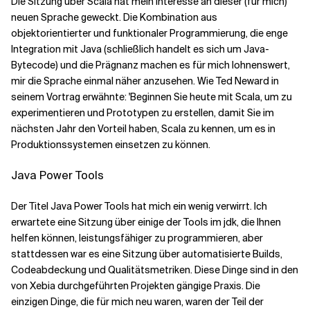
Die Sitzung über Scala hat mein Interesse an dieser (für mich)
neuen Sprache geweckt. Die Kombination aus
objektorientierter und funktionaler Programmierung, die enge
Verwandte Themen
Integration mit Java (schließlich handelt es sich um Java-
Bytecode) und die Prägnanz machen es für mich lohnenswert,
mir die Sprache einmal näher anzusehen. Wie Ted Neward in
seinem Vortrag erwähnte: 'Beginnen Sie heute mit Scala, um zu
experimentieren und Prototypen zu erstellen, damit Sie im
nächsten Jahr den Vorteil haben, Scala zu kennen, um es in
Produktionssystemen einsetzen zu können.
Java Power Tools
Der Titel Java Power Tools hat mich ein wenig verwirrt. Ich
erwartete eine Sitzung über einige der Tools im jdk, die Ihnen
helfen können, leistungsfähiger zu programmieren, aber
stattdessen war es eine Sitzung über automatisierte Builds,
Codeabdeckung und Qualitätsmetriken. Diese Dinge sind in den
von Xebia durchgeführten Projekten gängige Praxis. Die
einzigen Dinge, die für mich neu waren, waren der Teil der