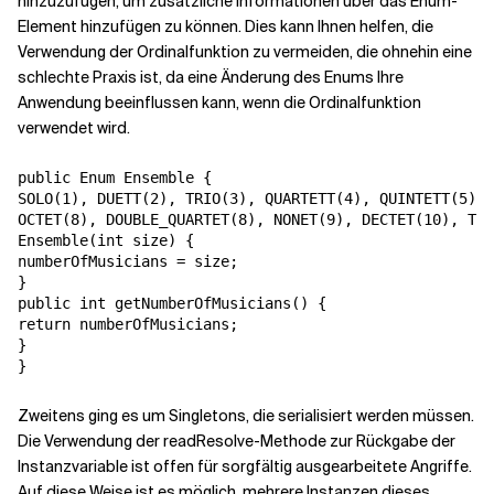
hinzuzufügen, um zusätzliche Informationen über das Enum-
Element hinzufügen zu können. Dies kann Ihnen helfen, die
Verwendung der Ordinalfunktion zu vermeiden, die ohnehin eine
schlechte Praxis ist, da eine Änderung des Enums Ihre
Anwendung beeinflussen kann, wenn die Ordinalfunktion
verwendet wird.
public Enum Ensemble {

SOLO(1), DUETT(2), TRIO(3), QUARTETT(4), QUINTETT(5), 
OCTET(8), DOUBLE_QUARTET(8), NONET(9), DECTET(10), TRI
Ensemble(int size) {

numberOfMusicians = size;

}

public int getNumberOfMusicians() {

return numberOfMusicians;

}

}
Zweitens ging es um Singletons, die serialisiert werden müssen.
Die Verwendung der readResolve-Methode zur Rückgabe der
Instanzvariable ist offen für sorgfältig ausgearbeitete Angriffe.
Auf diese Weise ist es möglich, mehrere Instanzen dieses