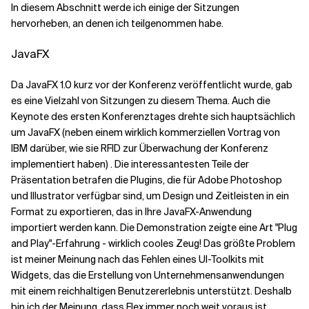
In diesem Abschnitt werde ich einige der Sitzungen
hervorheben, an denen ich teilgenommen habe.
JavaFX
Da JavaFX 1.0 kurz vor der Konferenz veröffentlicht wurde, gab
es eine Vielzahl von Sitzungen zu diesem Thema. Auch die
Keynote des ersten Konferenztages drehte sich hauptsächlich
um JavaFX (neben einem wirklich kommerziellen Vortrag von
IBM darüber, wie sie RFID zur Überwachung der Konferenz
implementiert haben) . Die interessantesten Teile der
Präsentation betrafen die Plugins, die für Adobe Photoshop
und Illustrator verfügbar sind, um Design und Zeitleisten in ein
Format zu exportieren, das in Ihre JavaFX-Anwendung
importiert werden kann. Die Demonstration zeigte eine Art "Plug
and Play"-Erfahrung - wirklich cooles Zeug! Das größte Problem
ist meiner Meinung nach das Fehlen eines UI-Toolkits mit
Widgets, das die Erstellung von Unternehmensanwendungen
mit einem reichhaltigen Benutzererlebnis unterstützt. Deshalb
bin ich der Meinung, dass Flex immer noch weit voraus ist.