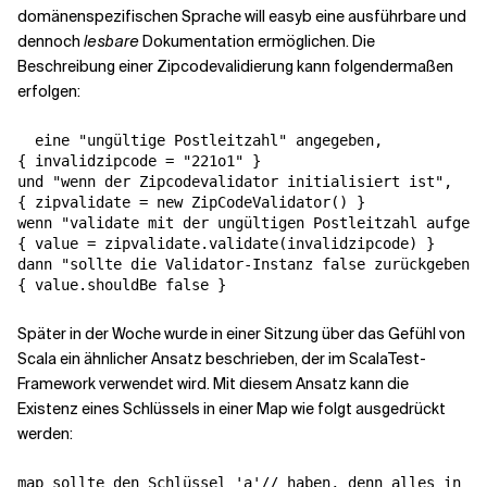
domänenspezifischen Sprache will easyb eine ausführbare und
dennoch
lesbare
Dokumentation ermöglichen. Die
Beschreibung einer Zipcodevalidierung kann folgendermaßen
erfolgen:
  eine "ungültige Postleitzahl" angegeben,

{ invalidzipcode = "221o1" }

und "wenn der Zipcodevalidator initialisiert ist",

{ zipvalidate = new ZipCodeValidator() }

wenn "validate mit der ungültigen Postleitzahl aufgeru
{ value = zipvalidate.validate(invalidzipcode) }

dann "sollte die Validator-Instanz false zurückgeben",

{ value.shouldBe false }
Später in der Woche wurde in einer Sitzung über das Gefühl von
Scala ein ähnlicher Ansatz beschrieben, der im ScalaTest-
Framework verwendet wird. Mit diesem Ansatz kann die
Existenz eines Schlüssels in einer Map wie folgt ausgedrückt
werden:
map sollte den Schlüssel 'a'// haben, denn alles in Sc