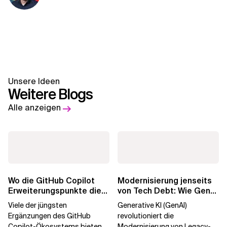
Unsere Ideen
Weitere Blogs
Alle anzeigen
Wo die GitHub Copilot
Modernisierung jenseits
Erweiterungspunkte die
von Tech Debt: Wie GenAI
Governance brechen
die
Viele der jüngsten
Generative KI (GenAI)
Unternehmenstransformatio
Ergänzungen des GitHub
revolutioniert die
Copilot-Ökosystems bieten
Modernisierung von Legacy-