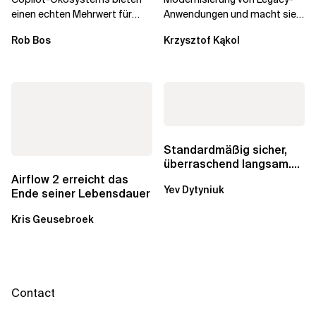
einen echten Mehrwert für
Anwendungen und macht sie
einzelne Entwickler, erweitern
schneller und kostengünstiger.
Rob Bos
Krzysztof Kąkol
aber auch die...
Durch die Automatisierung...
Standardmäßig sicher,
überraschend langsam.
Was AWS vergessen hat,
Airflow 2 erreicht das
Yev Dytyniuk
über die RDS...
Ende seiner Lebensdauer
Kris Geusebroek
Contact