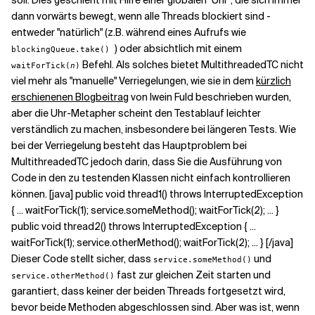
soll. Dies geschieht mit Hilfe einer globalen "Uhr", die sich immer
dann vorwärts bewegt, wenn alle Threads blockiert sind -
entweder "natürlich" (z.B. während eines Aufrufs wie
) oder absichtlich mit einem
blockingQueue.take()
Befehl. Als solches bietet MultithreadedTC nicht
waitForTick(
n
)
viel mehr als "manuelle" Verriegelungen, wie sie in dem
kürzlich
erschienenen Blogbeitrag
von Iwein Fuld beschrieben wurden,
aber die Uhr-Metapher scheint den Testablauf leichter
verständlich zu machen, insbesondere bei längeren Tests. Wie
bei der Verriegelung besteht das Hauptproblem bei
MultithreadedTC jedoch darin, dass Sie die Ausführung von
Code in den zu testenden Klassen nicht einfach kontrollieren
können. [java] public void thread1() throws InterruptedException
{ ... waitForTick(1); service.someMethod(); waitForTick(2); ... }
public void thread2() throws InterruptedException { ...
waitForTick(1); service.otherMethod(); waitForTick(2); ... } [/java]
Dieser Code stellt sicher, dass
und
service.someMethod()
fast zur gleichen Zeit starten und
service.otherMethod()
garantiert, dass keiner der beiden Threads fortgesetzt wird,
bevor beide Methoden abgeschlossen sind. Aber was ist, wenn