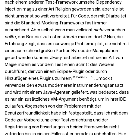
nach einem anderen Test-Framework umsehe. Dependency
Injection mag zu einer Art Religion geworden sein, aber sie ist
nicht umsonst so weit verbreitet. Für Code, der mit DI arbeitet,
sind die Standard-Mocking-Frameworks fast immer
ausreichend. Aber selbst wenn man vielleicht
nicht
versuchen
sollte
, das Beispiel zu testen,
könnte
man es doch? Nun, die
Erfahrung zeigt, dass es nur wenige Probleme gibt, die nicht mit
einer ausreichend großen Portion Bytecode-Manipulation
gelöst werden können. JEasyTest arbeitet mit seiner Art von
Magie, indem es vor dem Test einen Schritt des Webens
durchführt, der von einem Eclipse-Plugin oder durch
Maven-Build3
Hinzufügen eines Plugins zu Ihrem
. Jmockit
verwendet den etwas moderneren Instrumentierungsansatz
und wird mit einem Java-Agenten geliefert, was bedeutet, dass
es nur ein zusätzliches VM-Argument benötigt, um in Ihrer IDE
zu laufen. Abgesehen von den Problemen mit der
Benutzerfreundlichkeit habe ich festgestellt, dass ich mit dem
Code zur Vorbereitung einer Testvorrichtung und der
Registrierung von Erwartungen in beiden Frameworks nicht
zufrieden bin; in einigen Fällen ist er geradezu unbeholfen. Hier