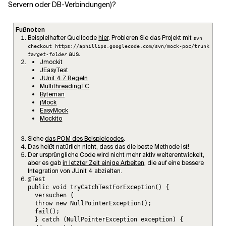
Servern oder DB-Verbindungen)?
Fußnoten
Beispielhafter Quellcode
hier
. Probieren Sie das Projekt mit
svn
checkout https://aphillips.googlecode.com/svn/mock-poc/trunk
aus.
target-folder
Jmockit
JEasyTest
JUnit 4.7 Regeln
MultithreadingTC
Byteman
jMock
EasyMock
Mockito
Siehe
das POM des Beispielcodes
.
Das heißt natürlich nicht, dass das die beste Methode ist!
Der ursprüngliche Code wird nicht mehr aktiv weiterentwickelt,
aber es gab
in letzter Zeit einige Arbeiten
, die auf eine bessere
Integration von JUnit 4 abzielten.
@Test

public void tryCatchTestForException() {

  versuchen {

  throw new NullPointerException();

  fail();

  } catch (NullPointerException exception) {
