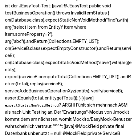
ist der JEasyTest-Test: [java] @JEasyTest public void
testBusinessOperation() throws InvalidItemStatus {
on(Database.class).expectStaticNonVoidMethod("find").with(
arg("select item from EntityY item where
item.someProperty=?"),
arg("abc")).andReturn(Collections.EMPTY_LIST);
on(ServiceB.class).expectEmptyConstructor().andReturn(servi
ceB);
on(Database.class).expectStaticVoidMethod("save").with(arg(e
ntity));
expect(serviceB.computeTotal(Collections.EMPTY_LIST)).andR
eturn(total); replay(serviceB);
serviceA.doBusinessOperationXyz(entity); verify(serviceB);
assertEquals(total, entity.getTotal()); } [/java]
? ARGH! Fühlt sich mehr nach ASM
expectStaticNonVoidMethod
als nach Unit Testing an. Der "Erwartungs"-Modus von Jmockit
kommt dem am nächsten, womit Mockito/EasyMock-Benutzer
sind4
wahrscheinlich vertraut
: [java] @MockField private final
Datenbank unbenutzt = null; @MockField private ServiceB