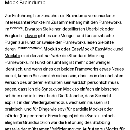
Mock Braindump
Verwandte Themen
Zur Einführung hier zunächst ein Braindump verschiedener
interessanter Punkte im Zusammenhang mit den Frameworks
Beispiel1
im
. Erwarten Sie keinen detaillierten Überblick oder
Vergleich -
davon
gibt es eine Menge - und für spezifische
Fragen zur Funktionsweise der Frameworks lesen Sie bitte
Dokumentation2
deren
.
Mockito oder EasyMock?
EasyMock
und
Mockito
sind derzeit
de facto
die Standard-Mocking-
Frameworks. Ihr Funktionsumfang ist mehr oder weniger
identisch, und wenn eines der beiden Frameworks etwas Neues
bietet, können Sie ziemlich sicher sein, dass es in der nächsten
Version des anderen enthalten sein wird.
Ich persönlich muss
sagen, dass ich die Syntax von Mockito einfach ein bisschen
schöner und intuitiver finde. Die Tatsache, dass Sie nicht
explizit in den
Wiedergabemodus
wechseln müssen, ist
praktisch, und für Dinge wie
spy
(für partielle Mocks) oder
InOrder
(für geordnete Erwartungen) ist die Syntax einfach
eleganter.
Grundsätzlich war die Betonung des Stubbing
anstelle der mühsamen Verifizierung von Aufrufen zu Mocks für