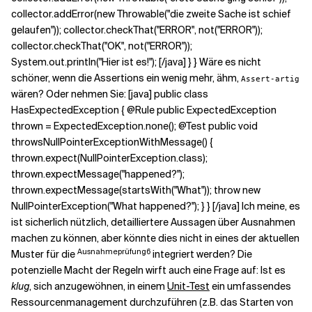
collector.addError(new Throwable("die zweite Sache ist schief
gelaufen")); collector.checkThat("ERROR", not("ERROR"));
collector.checkThat("OK", not("ERROR"));
System.out.println("Hier ist es!"); [/java] } } Wäre es nicht
schöner, wenn die Assertions ein wenig mehr, ähm,
Assert-artig
wären? Oder nehmen Sie: [java] public class
HasExpectedException { @Rule public ExpectedException
thrown = ExpectedException.none(); @Test public void
throwsNullPointerExceptionWithMessage() {
thrown.expect(NullPointerException.class);
thrown.expectMessage("happened?");
thrown.expectMessage(startsWith("What")); throw new
NullPointerException("What happened?"); } } [/java] Ich meine, es
ist sicherlich nützlich, detailliertere Aussagen über Ausnahmen
machen zu können, aber könnte dies nicht in eines der aktuellen
Ausnahmeprüfung6
Muster für die
integriert werden? Die
potenzielle Macht der Regeln wirft auch eine Frage auf: Ist es
klug
, sich anzugewöhnen, in einem
Unit-Test
ein umfassendes
Ressourcenmanagement durchzuführen (z.B. das Starten von