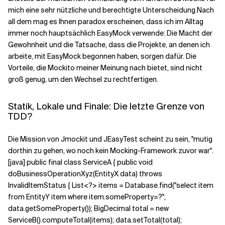
mich eine sehr nützliche und berechtigte Unterscheidung.
Nach
all dem mag es Ihnen paradox erscheinen, dass ich im Alltag
immer noch hauptsächlich EasyMock verwende: Die Macht der
Gewohnheit und die Tatsache, dass die Projekte, an denen ich
arbeite, mit EasyMock begonnen haben, sorgen dafür. Die
Vorteile, die Mockito meiner Meinung nach bietet, sind nicht
groß genug, um den Wechsel zu rechtfertigen.
Statik, Lokale und Finale: Die letzte Grenze von
TDD?
Die Mission von Jmockit und JEasyTest scheint zu sein, "mutig
dorthin zu gehen, wo noch kein Mocking-Framework zuvor war".
[java] public final class ServiceA { public void
doBusinessOperationXyz(EntityX data) throws
InvalidItemStatus { List<?> items = Database.find("select item
from EntityY item where item.someProperty=?",
data.getSomeProperty()); BigDecimal total = new
ServiceB().computeTotal(items); data.setTotal(total);