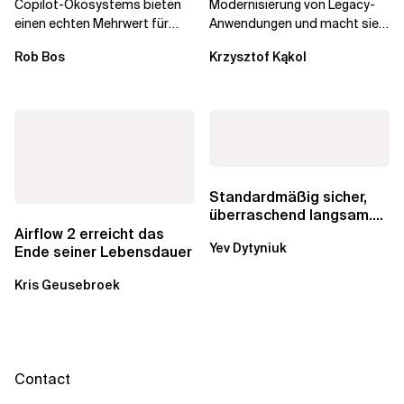
Copilot-Ökosystems bieten
Modernisierung von Legacy-
einen echten Mehrwert für
Anwendungen und macht sie
einzelne Entwickler, erweitern
schneller und kostengünstiger.
Rob Bos
Krzysztof Kąkol
aber auch die...
Durch die Automatisierung...
Standardmäßig sicher,
überraschend langsam.
Was AWS vergessen hat,
Airflow 2 erreicht das
Yev Dytyniuk
über die RDS...
Ende seiner Lebensdauer
Kris Geusebroek
Contact