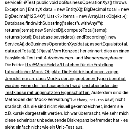
serviceB; @Test public void doBusinessOperationXyz() throws
Exception { EntityX data = new EntityX(); BigDecimal total = new
BigDecimal("125.40"); List<?> items = new ArrayList<Objekt>();
Database.find(withSubstring("select"), withAny(""));
returns(items); new ServiceB().computeTotal(items);
returns(total); Database.save(data); endRecording(); new
ServiceA().doBusinessOperationXyz(data); assertEquals(total,
data.getTotal()); } [/java] Vom Konzept her erinnert dies an einen
EasyMock-Test mit
Aufzeichnungs-
und
Wiedergabephasen
.
Die Felder
tt> @MockField </tt stehen für die Erstellung
tatsächlicher Mock-Objekte: Die Felddeklarationen zeigen
Jmockit nur an, dass Mocks der angegebenen Typen benötigt
werden, wenn der Test ausgeführt wird, und überladen die
Testklasse mit ungenutzten Eigenschaften.
Außerdem sind die
Methoden der "Mock-Verwaltung"
,
usw.) nicht
(withAny
returns
statisch, d.h. sie sind nicht visuell gekennzeichnet, indem sie
z.B. kursiv dargestellt werden. Ich war überrascht, wie sehr mich
diese scheinbar unbedeutende Diskrepanz befremdet hat - es
sieht einfach nicht wie ein Unit-Test aus.