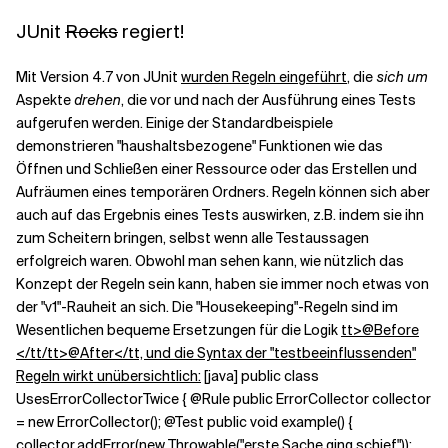
JUnit
Rocks
regiert!
Mit Version 4.7 von JUnit
wurden Regeln eingeführt
, die
sich um
Aspekte
drehen
, die vor und nach der Ausführung eines Tests
aufgerufen werden. Einige der Standardbeispiele
demonstrieren "haushaltsbezogene" Funktionen wie das
Öffnen und Schließen einer Ressource oder das Erstellen und
Aufräumen eines temporären Ordners. Regeln können sich aber
auch auf das Ergebnis eines Tests auswirken, z.B. indem sie ihn
zum Scheitern bringen, selbst wenn alle Testaussagen
erfolgreich waren. Obwohl man sehen kann, wie nützlich das
Konzept der Regeln sein kann, haben sie immer noch etwas von
der "v1"-Rauheit an sich. Die "Housekeeping"-Regeln sind im
Wesentlichen bequeme Ersetzungen für die Logik
tt>@Before
</tt/tt
>@After</tt, und die Syntax der "testbeeinflussenden"
Regeln wirkt unübersichtlich:
[java] public class
UsesErrorCollectorTwice { @Rule public ErrorCollector collector
= new ErrorCollector(); @Test public void example() {
collector.addError(new Throwable("erste Sache ging schief"));