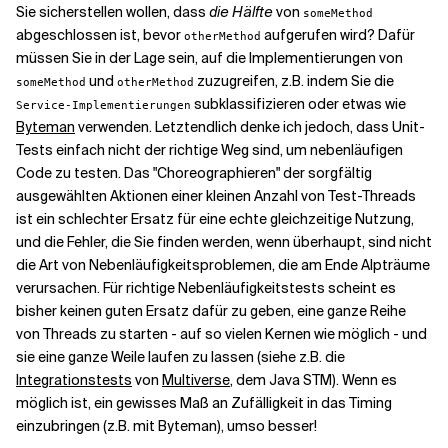
Sie sicherstellen wollen, dass
die Hälfte
von
someMethod
abgeschlossen ist, bevor
aufgerufen wird? Dafür
otherMethod
müssen Sie in der Lage sein, auf die Implementierungen von
und
zuzugreifen, z.B. indem Sie die
someMethod
otherMethod
subklassifizieren oder etwas wie
Service-Implementierungen
Byteman
verwenden. Letztendlich denke ich jedoch, dass Unit-
Tests einfach nicht der richtige Weg sind, um nebenläufigen
Code zu testen. Das "Choreographieren" der sorgfältig
ausgewählten Aktionen einer kleinen Anzahl von Test-Threads
ist ein schlechter Ersatz für eine echte gleichzeitige Nutzung,
und die Fehler, die Sie finden werden, wenn überhaupt, sind nicht
die Art von Nebenläufigkeitsproblemen, die am Ende Alpträume
verursachen. Für richtige Nebenläufigkeitstests scheint es
bisher keinen guten Ersatz dafür zu geben, eine ganze Reihe
von Threads zu starten - auf so vielen Kernen wie möglich - und
sie eine ganze Weile laufen zu lassen (siehe z.B. die
Integrationstests
von
Multiverse
, dem Java STM). Wenn es
möglich ist, ein gewisses Maß an Zufälligkeit in das Timing
einzubringen (z.B. mit Byteman), umso besser!