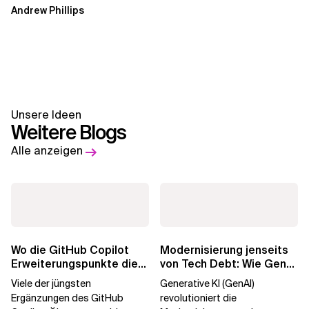
Andrew Phillips
Unsere Ideen
Weitere Blogs
Alle anzeigen
Wo die GitHub Copilot
Modernisierung jenseits
Erweiterungspunkte die
von Tech Debt: Wie GenAI
Governance brechen
die
Viele der jüngsten
Generative KI (GenAI)
Unternehmenstransformatio
Ergänzungen des GitHub
revolutioniert die