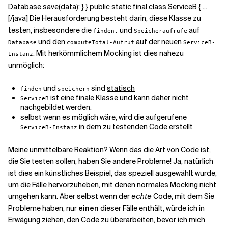
Database.save(data); } } public static final class ServiceB { ...
[/java] Die Herausforderung besteht darin, diese Klasse zu
testen, insbesondere die
und
auf
finden.
Speicheraufrufe
und den
auf der neuen
Database
computeTotal-Aufruf
ServiceB-
. Mit herkömmlichem Mocking ist dies nahezu
Instanz
unmöglich:
und
sind
statisch
finden
speichern
ist eine
finale Klasse
und kann daher nicht
ServiceB
nachgebildet werden.
selbst wenn es möglich wäre, wird die aufgerufene
in dem zu testenden Code erstellt
ServiceB-Instanz
Meine unmittelbare Reaktion? Wenn das die Art von Code ist,
die Sie testen sollen, haben Sie andere Probleme! Ja, natürlich
ist dies ein künstliches Beispiel, das speziell ausgewählt wurde,
um die Fälle hervorzuheben, mit denen normales Mocking nicht
umgehen kann. Aber selbst wenn der
echte
Code, mit dem Sie
Probleme haben, nur
einen
dieser Fälle enthält, würde ich in
Erwägung ziehen, den Code zu überarbeiten, bevor ich mich