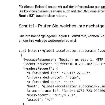
Für dieses Beispiel bauen wir auf der Infrastruktur aus
un
Sie könnten dieses Szenario auch mit der DNS-basierten E
Route 53",
beschrieben haben
.
Schritt 1 - Prüfen Sie, welches Ihre nächst
Um Ihre nächstgelegene Region zu ermitteln, können Sie
an die Ihre Anfrage weitergeleitet wird:
curl https://global-accelerator.subdomain-2.su
 { 

  "MessageResponse": "Region: us-east-1. HTTP 
  "SocketRequest": "::ffff:10.0.206.182:16068"
  "HeadersRequest": { 

    "x-forwarded-for": "79.117.226.67", 

    "x-forwarded-proto": "https", 

    "x-forwarded-port": "443", 

    "host": "global-accelerator.subdomain-2.su
    "x-amzn-trace-id": "Root=1-6787c723-029460
    "user-agent": "curl/8.7.1", 

    "accept": "*/*" 

  }, 
