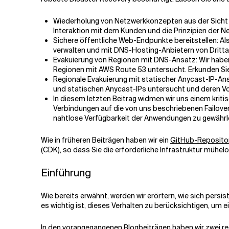
Wiederholung von Netzwerkkonzepten aus der Sicht d
Verwandte Themen
Interaktion mit dem Kunden und die Prinzipien der 
Sichere öffentliche Web-Endpunkte bereitstellen: Al
verwalten und mit DNS-Hosting-Anbietern von Drittan
Evakuierung von Regionen mit DNS-Ansatz: Wir haben
Regionen mit AWS Route 53 untersucht. Erkunden Sie
Regionale Evakuierung mit statischer Anycast-IP-Ans
und statischen Anycast-IPs untersucht und deren Vort
In diesem letzten Beitrag widmen wir uns einem kriti
Verbindungen auf die von uns beschriebenen Failover
nahtlose Verfügbarkeit der Anwendungen zu gewährl
Wie in früheren Beiträgen haben wir ein
GitHub-Repositor
(CDK), so dass Sie die erforderliche Infrastruktur mühel
Einführung
Wie bereits erwähnt, werden wir erörtern, wie sich pers
es wichtig ist, dieses Verhalten zu berücksichtigen, um
In den vorangegangenen Blogbeiträgen haben wir zwei r