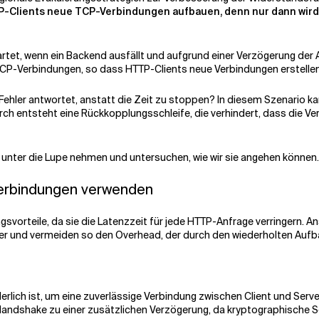
TP-Clients neue TCP-Verbindungen aufbauen, denn nur dann wird
artet, wenn ein Backend ausfällt und aufgrund einer Verzögerung der 
P-Verbindungen, so dass HTTP-Clients neue Verbindungen erstellen, 
Fehler antwortet, anstatt die Zeit zu stoppen? In diesem Szenario k
h entsteht eine Rückkopplungsschleife, die verhindert, dass die Ver
 unter die Lupe nehmen und untersuchen, wie wir sie angehen können.
erbindungen verwenden
vorteile, da sie die Latenzzeit für jede HTTP-Anfrage verringern. An
er und vermeiden so den Overhead, der durch den wiederholten Aufb
rderlich ist, um eine zuverlässige Verbindung zwischen Client und Serve
r Handshake zu einer zusätzlichen Verzögerung, da kryptographische