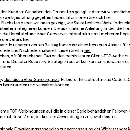
es Kunden: Wir haben den Grundstein gelegt, indem wir wesentliche
Netzwerkgestaltung gegeben haben. Informieren Sie sich
hier
.
s Nächstes haben wir Ihnen gezeigt, wie Sie öffentliche Web-Endpunk
bietern integrieren können. Die ausführliche Anleitung finden Sie
hier
 die Bereitstellung einer Webserver-Infrastruktur mit mehreren Re
 die Details
hier
.
atz: In unserem vierten Beitrag haben wir einen besseren Ansatz für 
eile und Nachteile analysiert. Lesen Sie ihn
hier
.
schen, oft übersehenen Faktor: den persistenten Client-TCP-Verbindu
- und Disaster Recovery-Strategien auswirken können und warum es wi
eisten.
y, das diese Blog-Serie ergänzt
. Es bietet Infrastructure as Code (
os bereitstellen und verwalten können.
istente TCP-Verbindungen auf die in dieser Serie behandelten Failove
 eine nahtlose Verfügbarkeit der Anwendungen zu gewährleisten.
egionale Evakuierungsstrategien zur Verbesserung der Widerstandsfä