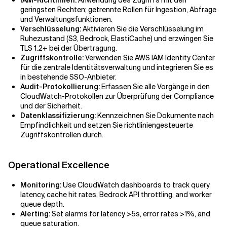
IAM-Richtlinien:
Anwendung des Zugriffs mit den
geringsten Rechten; getrennte Rollen für Ingestion, Abfrage
und Verwaltungsfunktionen.
Verschlüsselung:
Aktivieren Sie die Verschlüsselung im
Ruhezustand (S3, Bedrock, ElastiCache) und erzwingen Sie
TLS 1.2+ bei der Übertragung.
Zugriffskontrolle:
Verwenden Sie AWS IAM Identity Center
für die zentrale Identitätsverwaltung und integrieren Sie es
in bestehende SSO-Anbieter.
Audit-Protokollierung:
Erfassen Sie alle Vorgänge in den
CloudWatch-Protokollen zur Überprüfung der Compliance
und der Sicherheit.
Datenklassifizierung:
Kennzeichnen Sie Dokumente nach
Empfindlichkeit und setzen Sie richtliniengesteuerte
Zugriffskontrollen durch.
Operational Excellence
Monitoring:
Use CloudWatch dashboards to track query
latency, cache hit rates, Bedrock API throttling, and worker
queue depth.
Alerting:
Set alarms for latency >5s, error rates >1%, and
queue saturation.