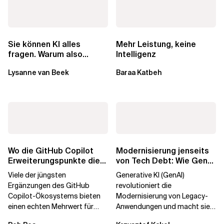
Mehr Leistung, keine
Sie können KI alles
Intelligenz
fragen. Warum also
lohnen sich Schulungen
Baraa Katbeh
Lysanne van Beek
noch?
Wo die GitHub Copilot
Modernisierung jenseits
Erweiterungspunkte die
von Tech Debt: Wie GenAI
Governance brechen
die
Viele der jüngsten
Generative KI (GenAI)
Unternehmenstransformatio
Ergänzungen des GitHub
revolutioniert die
Copilot-Ökosystems bieten
Modernisierung von Legacy-
einen echten Mehrwert für
Anwendungen und macht sie
einzelne Entwickler, erweitern
schneller und kostengünstiger.