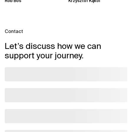
Rob Bos
Krzysztof Kąkol
aber auch die...
Durch die Automatisierung...
Contact
Let’s discuss how we can
support your journey.