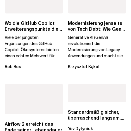
Wo die GitHub Copilot
Modernisierung jenseits
Erweiterungspunkte die
von Tech Debt: Wie GenAI
Governance brechen
die
Viele der jüngsten
Generative KI (GenAI)
Unternehmenstransformatio
Ergänzungen des GitHub
revolutioniert die
Copilot-Ökosystems bieten
Modernisierung von Legacy-
einen echten Mehrwert für
Anwendungen und macht sie
einzelne Entwickler, erweitern
schneller und kostengünstiger.
Rob Bos
Krzysztof Kąkol
aber auch die...
Durch die Automatisierung...
Standardmäßig sicher,
überraschend langsam.
Was AWS vergessen hat,
Airflow 2 erreicht das
Yev Dytyniuk
über die RDS...
Ende seiner Lebensdauer