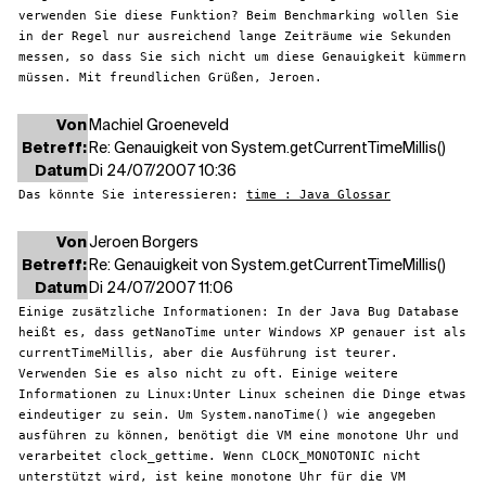
verwenden Sie diese Funktion? Beim Benchmarking wollen Sie
in der Regel nur ausreichend lange Zeiträume wie Sekunden
messen, so dass Sie sich nicht um diese Genauigkeit kümmern
müssen. Mit freundlichen Grüßen, Jeroen.
Von
Machiel Groeneveld
Betreff:
Re: Genauigkeit von System.getCurrentTimeMillis()
Datum
Di 24/07/2007 10:36
Das könnte Sie interessieren:
time : Java Glossar
Von
Jeroen Borgers
Betreff:
Re: Genauigkeit von System.getCurrentTimeMillis()
Datum
Di 24/07/2007 11:06
Einige zusätzliche Informationen: In der Java Bug Database
heißt es, dass getNanoTime unter Windows XP genauer ist als
currentTimeMillis, aber die Ausführung ist teurer.
Verwenden Sie es also nicht zu oft.
Einige weitere
Informationen zu Linux:
Unter Linux scheinen die Dinge etwas
eindeutiger zu sein. Um System.nanoTime() wie angegeben
ausführen zu können, benötigt die VM eine monotone Uhr und
verarbeitet clock_gettime. Wenn CLOCK_MONOTONIC nicht
unterstützt wird, ist keine monotone Uhr für die VM