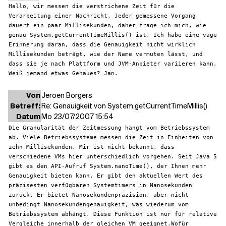
Hallo, wir messen die verstrichene Zeit für die
Verarbeitung einer Nachricht. Jeder gemessene Vorgang
Verwandte Themen
dauert ein paar Millisekunden, daher frage ich mich, wie
genau System.getCurrentTimeMillis() ist. Ich habe eine vage
Erinnerung daran, dass die Genauigkeit nicht wirklich
Millisekunden beträgt, wie der Name vermuten lässt, und
dass sie je nach Plattform und JVM-Anbieter variieren kann.
Weiß jemand etwas Genaues? Jan.
Von
Jeroen Borgers
Betreff:
Re: Genauigkeit von System.getCurrentTimeMillis()
Datum
Mo 23/07/2007 15:54
Die Granularität der Zeitmessung hängt vom Betriebssystem
ab. Viele Betriebssysteme messen die Zeit in Einheiten von
zehn Millisekunden. Mir ist nicht bekannt, dass
verschiedene VMs hier unterschiedlich vorgehen. Seit Java 5
gibt es den API-Aufruf System.nanoTime(), der Ihnen mehr
Genauigkeit bieten kann. Er gibt den aktuellen Wert des
präzisesten verfügbaren Systemtimers in Nanosekunden
zurück. Er bietet Nanosekundenpräzision, aber nicht
unbedingt Nanosekundengenauigkeit, was wiederum vom
Betriebssystem abhängt. Diese Funktion ist nur für relative
Vergleiche innerhalb der gleichen VM geeignet.
Wofür