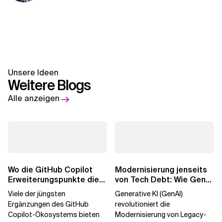
Unsere Ideen
Weitere Blogs
Alle anzeigen
Wo die GitHub Copilot
Modernisierung jenseits
Erweiterungspunkte die
von Tech Debt: Wie GenAI
Governance brechen
die
Viele der jüngsten
Generative KI (GenAI)
Unternehmenstransformatio
Ergänzungen des GitHub
revolutioniert die
Copilot-Ökosystems bieten
Modernisierung von Legacy-