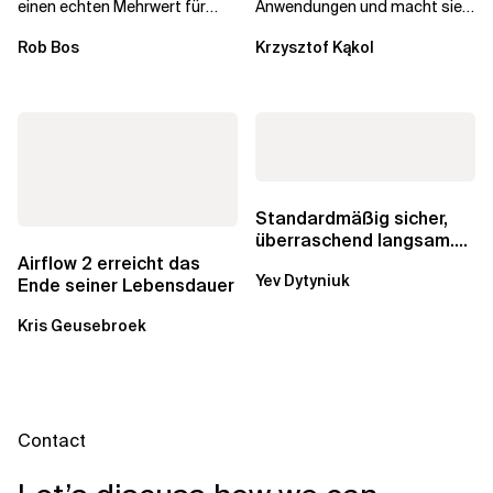
einen echten Mehrwert für
Anwendungen und macht sie
einzelne Entwickler, erweitern
schneller und kostengünstiger.
Rob Bos
Krzysztof Kąkol
aber auch die...
Durch die Automatisierung...
Standardmäßig sicher,
überraschend langsam.
Was AWS vergessen hat,
Airflow 2 erreicht das
Yev Dytyniuk
über die RDS...
Ende seiner Lebensdauer
Kris Geusebroek
Contact