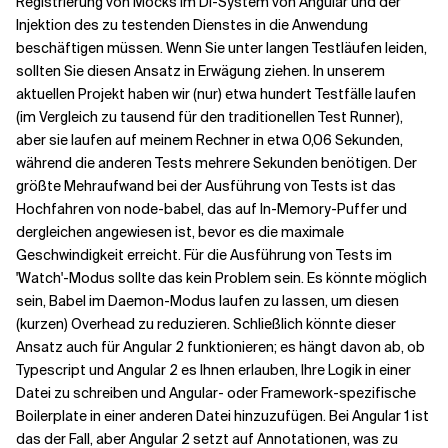
Registrierung von Mocks im DI-System von Angular und der
Injektion des zu testenden Dienstes in die Anwendung
beschäftigen müssen. Wenn Sie unter langen Testläufen leiden,
sollten Sie diesen Ansatz in Erwägung ziehen. In unserem
aktuellen Projekt haben wir (nur) etwa hundert Testfälle laufen
(im Vergleich zu tausend für den traditionellen Test Runner),
aber sie laufen auf meinem Rechner in etwa 0,06 Sekunden,
während die anderen Tests mehrere Sekunden benötigen. Der
größte Mehraufwand bei der Ausführung von Tests ist das
Hochfahren von node-babel, das auf In-Memory-Puffer und
dergleichen angewiesen ist, bevor es die maximale
Geschwindigkeit erreicht. Für die Ausführung von Tests im
'Watch'-Modus sollte das kein Problem sein. Es könnte möglich
sein, Babel im Daemon-Modus laufen zu lassen, um diesen
(kurzen) Overhead zu reduzieren. Schließlich könnte dieser
Ansatz auch für Angular 2 funktionieren; es hängt davon ab, ob
Typescript und Angular 2 es Ihnen erlauben, Ihre Logik in einer
Datei zu schreiben und Angular- oder Framework-spezifische
Boilerplate in einer anderen Datei hinzuzufügen. Bei Angular 1 ist
das der Fall, aber Angular 2 setzt auf Annotationen, was zu