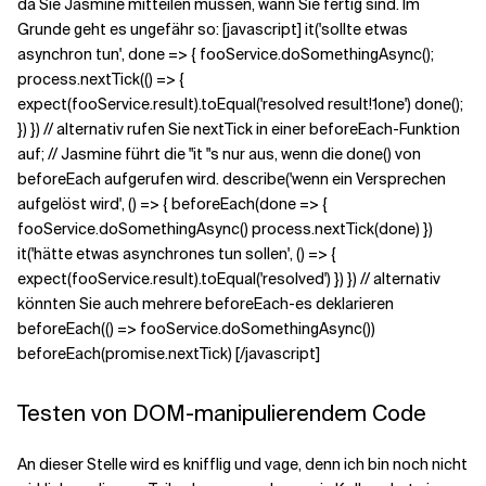
da Sie Jasmine mitteilen müssen, wann Sie fertig sind. Im
Grunde geht es ungefähr so: [javascript] it('sollte etwas
asynchron tun', done => { fooService.doSomethingAsync();
process.nextTick(() => {
expect(fooService.result).toEqual('resolved result!1one') done();
}) }) // alternativ rufen Sie nextTick in einer beforeEach-Funktion
auf; // Jasmine führt die "it "s nur aus, wenn die done() von
beforeEach aufgerufen wird. describe('wenn ein Versprechen
aufgelöst wird', () => { beforeEach(done => {
fooService.doSomethingAsync() process.nextTick(done) })
it('hätte etwas asynchrones tun sollen', () => {
expect(fooService.result).toEqual('resolved') }) }) // alternativ
könnten Sie auch mehrere beforeEach-es deklarieren
beforeEach(() => fooService.doSomethingAsync())
beforeEach(promise.nextTick) [/javascript]
Testen von DOM-manipulierendem Code
An dieser Stelle wird es knifflig und vage, denn ich bin noch nicht