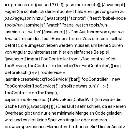
=> process.exit(passed ? 0 : 1)); jasmine.execute(); [/javascript]
Fügen Sie schließlich der Einfachheit halber einige Aufgaben zu
package.json
hinzu: [javascript] { "scripts": { "test": "babel-node
tools/run-jasmine.js", "watch": "babel-watch tools/run-
jasmine.js --watch" [/javascript] } } Das Ausführen von
npm run
test
sollte nun den Test-Runner starten. Was die Tests selbst
betrifft, die umgeschrieben werden müssen, um keine Spuren
von Angular zu hinterlassen, hier ein einfaches Beispiel:
[javascript] import FooController from './foo.controller' let
fooService, fooController describe('Der FooController', () => {
beforeEach(() => { fooService =
jasmine.createMock('fooService', ['bar']) fooController = new
FooController(fooService) }) it('sollte etwas tun', () => {
fooController.doTheThing();
expect(fooService.bar).toHaveBeenCalledWith('Ich werde die
Sache tun') [/javascript] }) }) Dies läuft sehr schnell, da es keinen
Overhead gibt und nur eine minimale Menge an Code geladen
wird, und es gibt keine Spur von Angular oder anderen
browserspezifischen Elementen. Profitieren Sie! Dieser Ansatz