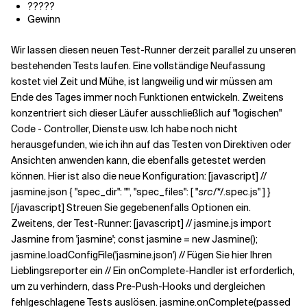
?????
Gewinn
Wir lassen diesen neuen Test-Runner derzeit parallel zu unseren
bestehenden Tests laufen. Eine vollständige Neufassung
kostet viel Zeit und Mühe, ist langweilig und wir müssen am
Ende des Tages immer noch Funktionen entwickeln. Zweitens
konzentriert sich dieser Läufer ausschließlich auf "logischen"
Code - Controller, Dienste usw. Ich habe noch nicht
herausgefunden, wie ich ihn auf das Testen von Direktiven oder
Ansichten anwenden kann, die ebenfalls getestet werden
können. Hier ist also die neue Konfiguration: [javascript] //
jasmine.json { "spec_dir": "", "spec_files": [ "
src/*/
.spec.js" ] }
[/javascript] Streuen Sie gegebenenfalls Optionen ein.
Zweitens, der Test-Runner: [javascript] // jasmine.js import
Jasmine from 'jasmine'; const jasmine = new Jasmine();
jasmine.loadConfigFile('jasmine.json') // Fügen Sie hier Ihren
Lieblingsreporter ein // Ein onComplete-Handler ist erforderlich,
um zu verhindern, dass Pre-Push-Hooks und dergleichen
fehlgeschlagene Tests auslösen. jasmine.onComplete(passed