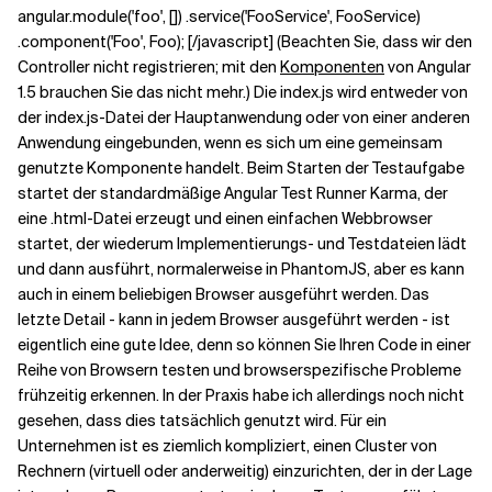
angular.module('foo', []) .service('FooService', FooService)
.component('Foo', Foo); [/javascript] (Beachten Sie, dass wir den
Controller nicht registrieren; mit den
Komponenten
von Angular
1.5 brauchen Sie das nicht mehr.) Die index.js wird entweder von
der index.js-Datei der Hauptanwendung oder von einer anderen
Anwendung eingebunden, wenn es sich um eine gemeinsam
genutzte Komponente handelt. Beim Starten der Testaufgabe
startet der standardmäßige Angular Test Runner Karma, der
eine .html-Datei erzeugt und einen einfachen Webbrowser
startet, der wiederum Implementierungs- und Testdateien lädt
und dann ausführt, normalerweise in PhantomJS, aber es kann
auch in einem beliebigen Browser ausgeführt werden. Das
letzte Detail - kann in jedem Browser ausgeführt werden - ist
eigentlich eine gute Idee, denn so können Sie Ihren Code in einer
Reihe von Browsern testen und browserspezifische Probleme
frühzeitig erkennen. In der Praxis habe ich allerdings noch nicht
gesehen, dass dies tatsächlich genutzt wird. Für ein
Unternehmen ist es ziemlich kompliziert, einen Cluster von
Rechnern (virtuell oder anderweitig) einzurichten, der in der Lage