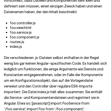
vorschreibt, dass Dateien und Komponenten sehr klein und
definiert sein müssen, einen einzigen Zweck haben und einen
Dateinamen haben, der den Inhalt beschreibt:
foo.controller.js
foo.view.html
foo.service.js
foo.component.js
routes.js
index.js
Die verschiedenen .js-Dateien selbst enthalten in der Regel
wenig bis gar keinen Angular-spezifischen Code. Es handelt sich
lediglich um Funktionen, die einige Argumente wie Dienste und
Konstanten entgegennehmen, oder im Falle der Komponente
um ein Konfigurationsobjekt, das auf die Vorlagendatei
verweist und den Controller über reguläre ES6-Importe
importiert. Die Datei index.js hält alles zusammen. Sie enthält
die Service- und Komponentendateien und registriert sie in
Angular. Etwa so: [javascript] import FooService from
'./foo.service'; import Foo from './foo.component';