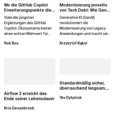
Wo die GitHub Copilot
Modernisierung jenseits
Erweiterungspunkte die
von Tech Debt: Wie GenAI
Governance brechen
die
Viele der jüngsten
Generative KI (GenAI)
Unternehmenstransformatio
Ergänzungen des GitHub
revolutioniert die
Copilot-Ökosystems bieten
Modernisierung von Legacy-
einen echten Mehrwert für
Anwendungen und macht sie
einzelne Entwickler, erweitern
schneller und kostengünstiger.
Rob Bos
Krzysztof Kąkol
aber auch die...
Durch die Automatisierung...
Standardmäßig sicher,
überraschend langsam.
Was AWS vergessen hat,
Airflow 2 erreicht das
Yev Dytyniuk
über die RDS...
Ende seiner Lebensdauer
Kris Geusebroek